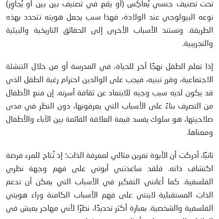
تحت تصنيف جنسي يُعاكِس (أو يقع في تصنيف بين بين أو يُجاوِز)
نوعه البيولوجي عند الولادة، فهذا سبب يجعل هويته تتحدد بهذه
الطريقة. وتستند الأسباب الأخرى إلى الحقائق التاريخية والبيئية
والتجريبية.
إذا تعلم الطفل نهجًا آخر للحياة، في المدرسة أو من خلال التنشئة
الاجتماعية، وقرر تبنيه، فيجب على الوالدين احترام رغبة الطفل الذي
قد يكون لديه سبب وجيه للابتعاد عن ثقافة أسرته. إن منع الأطفال
من التصرف بناءً على الأسباب التي يعرفونها، دون النظر في مدى
صلاحيتها، هو سلوك يفسد قيمة العلاقة القائمة بين الآباء والأطفال
ومعناها.
ثانيًا، أدركت أن الأبوة تمرين مثالي لمعرفة الذات؛ إذ تُتاح للمرء فرصة
اكتشاف ذاته. فلقد ساعدتني أبوتي على فهم وجهة نظري
الفلسفية. كما أعانني التفكير في الأسباب التي يمكن أن تدعم
الذات المستقبلية لابنتي على فهم الأسباب الكامنة وراء هويتي
الفلسفية والشخصية. بعبارة أكثر تحديدًا، نظرًا لأني مهاجر يعيش في