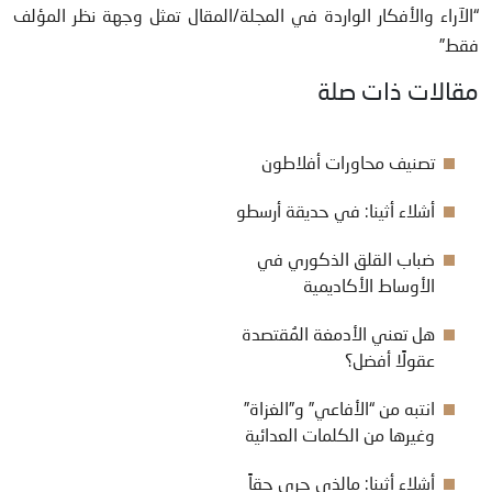
“الآراء والأفكار الواردة في المجلة/المقال تمثل وجهة نظر المؤلف
فقط”
مقالات ذات صلة
تصنيف محاورات أفلاطون
أشلاء أثينا: في حديقة أرسطو
ضباب القلق الذكوري في
الأوساط الأكاديمية
هل تعني الأدمغة المُقتصدة
عقولًا أفضل؟
انتبه من “الأفاعي” و”الغزاة”
وغيرها من الكلمات العدائية
أشلاء أثينا: مالذي جرى حقاً