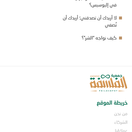
في إليوسيس؟
لا أريدك أن تصدقني؛ أريدك أن
تُصغي
كيف نواجه “الشر”؟
خريطة الموقع
من نحن
الشركاء
عملاؤنا