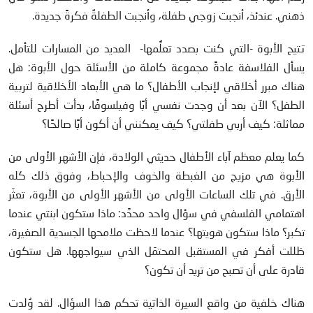
ذهني. عندئذ، أنجبت زوجي طفلة، وأنجبت الطفلةُ فكرةً جديدة.
تتيح الأبوة -التي كنت بصدد تعلُّمها- العديد من المسارات للتأمل.
يسأل الفلاسفة عادةً مجموعة كاملة من الأسئلة حول الأبوة: هل
هناك مبرر أخلاقي لإنجاب الأطفال؟ ما هي الأبعاد الأخلاقية لتربية
الطفل؟ الآن بعد أن وجدت نفسي أبًا وفيلسوفًا، بدأت أطرح أسئلة
مماثلة: كيف أربي طفلتي؟ كيف يمكنني أن أكون أبًا صالحًا؟
كما يعلم معظم آباء الأطفال حديثي الولادة، فإن الأشهر الأولى من
الأبوة هي مزيج من الغبطة والخوف والإحباط، وفوق ذلك كله
الأرق. في تلك الساعات الأولى من الأشهر الأولى من الأبوة، تعثّر
اهتمامي الفلسفي في سؤال واحد محدَّد: ماذا ستكون ابنتي عندما
تكبر؟ ماذا ستكون هويتها؟ عندما لاحظت ملامحها الجسدية الصغيرة،
ظللت أفكر في المستقبل المحتمَل الذي سيواجهها. هل ستكون
قادرة على أن تصبح من تريد أن تكون؟
هناك خلفية من واقع السيرة الذاتية تحكم هذا السؤال. لقد وُلدت