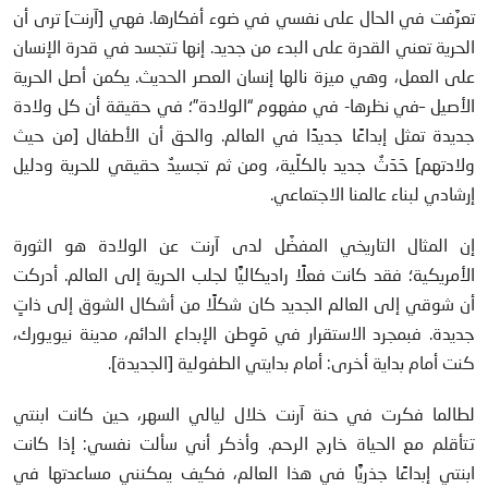
تعرَّفت في الحال على نفسي في ضوء أفكارها. فهي [آرنت] ترى أن
الحرية تعني القدرة على البدء من جديد. إنها تتجسد في قدرة الإنسان
على العمل، وهي ميزة نالها إنسان العصر الحديث. يكمن أصل الحرية
الأصيل –في نظرها- في مفهوم “الولادة”؛ في حقيقة أن كل ولادة
جديدة تمثل إبداعًا جديدًا في العالم. والحق أن الأطفال [من حيث
ولادتهم] حَدَثٌ جديد بالكلِّية، ومن ثم تجسيدٌ حقيقي للحرية ودليل
إرشادي لبناء عالمنا الاجتماعي.
إن المثال التاريخي المفضَّل لدى آرنت عن الولادة هو الثورة
الأمريكية؛ فقد كانت فعلًا راديكاليًّا لجلب الحرية إلى العالم. أدركت
أن شوقي إلى العالم الجديد كان شكلًا من أشكال الشوق إلى ذاتٍ
جديدة. فبمجرد الاستقرار في مَوِطن الإبداع الدائم، مدينة نيويورك،
كنت أمام بداية أخرى: أمام بدايتي الطفولية [الجديدة].
لطالما فكرت في حنة آرنت خلال ليالي السهر، حين كانت ابنتي
تتأقلم مع الحياة خارج الرحم. وأذكر أني سألت نفسي: إذا كانت
ابنتي إبداعًا جذريًّا في هذا العالم، فكيف يمكنني مساعدتها في