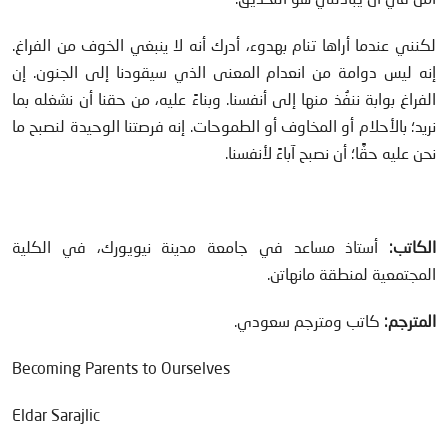
لكنني عندما أراها تنام بهدوء، أدرك أنه لا ينبغي الخوف من الفراغ.
إنه ليس دوامة من انعدام المعنى الذي سيقودنا إلى الجنون. إن
الفراغ بوابة ننفُذ منها إلى أنفسنا. وبناءً عليه، من حقنا أن نشغله بما
نريد؛ بالأحلام أو المخاوف أو الطموحات. إنه فرصتنا الوحيدة لنصبح ما
نحن عليه حقًّا؛ أن نصبح آباءً لأنفسنا.
الكاتب:
أستاذ مساعد في جامعة مدينة نيويورك، في الكلية
المجتمعية لمنطقة مانهاتن.
المترجم:
كاتب ومترجم سعودي.
Becoming Parents to Ourselves
Eldar Sarajlic