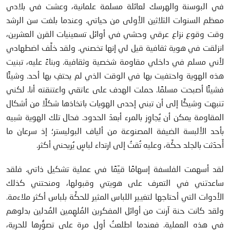
في البوسنة والهرسك لعائلة مسلمة علمانية، وعشت في بلادي
معظم السنوات الثلاثين الأولى من حياتي. وعندما بلغت سن الرشد
وقت وقوع نزاع عرقي وحشي في أوائل تسعينيات القرن العشرين،
انزلقت في هوية ثقافية قيل لي إنها تخصني. ولقد خلَّف اضطهادي
لأني مسلم في داخلي مقاومة شخصية وثقافية. وبناءً عليه، تبنيت
هذه الهوية واحتفيت بها في الوقت الذي لم يحتفِ بها أحد. وشيئًا
فشيئًا أصبحت مسلمًا. حملت الهدف على عاتقي واعتنقته أنا. لكني
تنبهت وشيكًا إلى أن تبني إحدى الهويات باتخاذها شكلًا من أشكال
المقاومة يمكن أن يُجاوِز بالمرء أبعدَ الحدود. فحال تلك الهوية شبيه
بأحد الألبسة الضيفة المصنوعة من ألياف البوليستر؛ إذ سرعان ما
أَحدَثت بالجلد حكَّة، وعليه تُقتُ إلى ارتداء لباسٍ يُريحني أكثر.
لقد أسهمت الفلسفة إسهامًا قيِّمًا في عملية تشكيل ذاتي. فلقد
ساعدتني في التعرف على هويتي وقبولها، ومنحتني كذلك
الأدوات التي أحتاجها لتغيير اللباس المثير للحكَّة بلباس أكثر ملاءمة.
ولقد كانت حنة آرنت من أوائل المفكرين المُلهِمين المُدلين بدلوهم
في هذه العملية. فعندما اطلعتُ أول مرة على تصوُّرها للحرية،