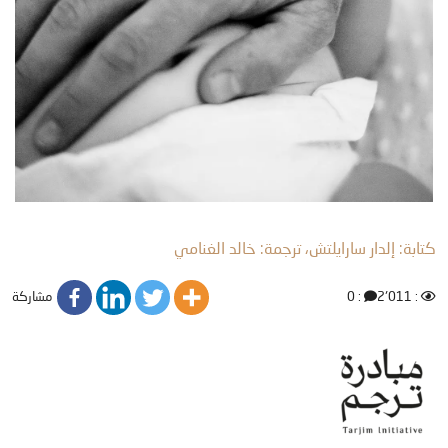
كتابة: إلدار سارايلتش، ترجمة: خالد الغنامي
مشاركة
: 0
: 2٬011