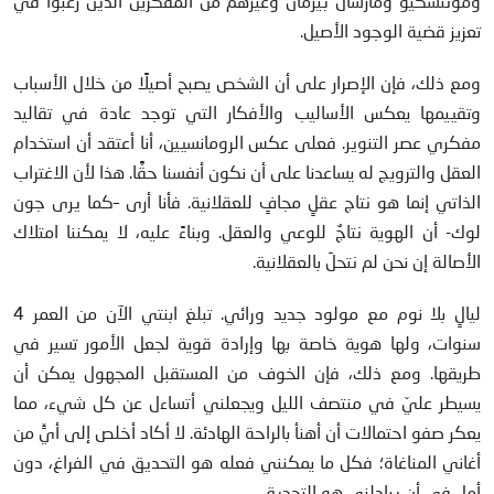
ومونتسكيو ومارشال بيرمان وغيرهم من المفكرين الذين رغبوا في
تعزيز قضية الوجود الأصيل.
ومع ذلك، فإن الإصرار على أن الشخص يصبح أصيلًا من خلال الأسباب
وتقييمها يعكس الأساليب والأفكار التي توجد عادة في تقاليد
مفكري عصر التنوير. فعلى عكس الرومانسيين، أنا أعتقد أن استخدام
العقل والترويج له يساعدنا على أن نكون أنفسنا حقًّا. هذا لأن الاغتراب
الذاتي إنما هو نتاج عقلٍ مجافٍ للعقلانية. فأنا أرى –كما يرى جون
لوك- أن الهوية نتاجٌ للوعي والعقل. وبناءً عليه، لا يمكننا امتلاك
الأصالة إن نحن لم نتحلَ بالعقلانية.
ليالٍ بلا نوم مع مولود جديد ورائي. تبلغ ابنتي الآن من العمر 4
سنوات، ولها هوية خاصة بها وإرادة قوية لجعل الأمور تسير في
طريقها. ومع ذلك، فإن الخوف من المستقبل المجهول يمكن أن
يسيطر عليّ في منتصف الليل ويجعلني أتساءل عن كل شيء، مما
يعكر صفو احتمالات أن أهنأ بالراحة الهادئة. لا أكاد أخلص إلى أيٍّ من
أغاني المناغاة؛ فكل ما يمكنني فعله هو التحديق في الفراغ، دون
أمل في أن يبادلني هو التحديق.