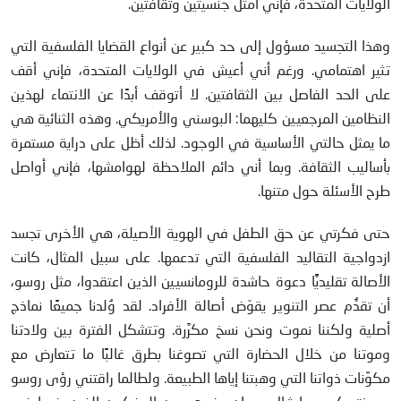
الولايات المتحدة، فإني أمثل جنسيتين وثقافتين.
وهذا التجسيد مسؤول إلى حد كبير عن أنواع القضايا الفلسفية التي
تثير اهتمامي. ورغم أني أعيش في الولايات المتحدة، فإني أقف
على الحد الفاصل بين الثقافتين. لا أتوقف أبدًا عن الانتماء لهذين
النظامين المرجعيين كليهما: البوسني والأمريكي. وهذه الثنائية هي
ما يمثل حالتي الأساسية في الوجود. لذلك أظل على دراية مستمرة
بأساليب الثقافة. وبما أني دائم الملاحظة لهوامشها، فإني أواصل
طرح الأسئلة حول متنها.
حتى فكرتي عن حق الطفل في الهوية الأصيلة، هي الأخرى تجسد
ازدواجية التقاليد الفلسفية التي تدعمها. على سبيل المثال، كانت
الأصالة تقليديًّا دعوة حاشدة للرومانسيين الذين اعتقدوا، مثل روسو،
أن تقدُّم عصر التنوير يقوّض أصالة الأفراد. لقد وُلدنا جميعًا نماذج
أصلية ولكننا نموت ونحن نسخ مكرَّرة. وتتشكل الفترة بين ولادتنا
وموتنا من خلال الحضارة التي تصوغنا بطرق غالبًا ما تتعارض مع
مكوِّنات ذواتنا التي وهبتنا إياها الطبيعة. ولطالما راقتني رؤى روسو