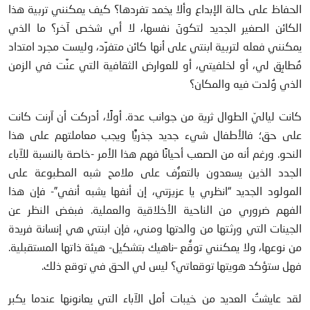
الحفاظ على حالة الإبداع وألا يخمد تفردها؟ كيف يمكنني تربية هذا
الكائن الصغير الجديد لتكونَ نفسها، لا أي شخص آخر؟ ما الذي
يمكنني فعله لتربية ابنتي على أنها كائن متفرِّد، وليست مجرد امتداد
مُطابِق لي، أو لخلفيتي، أو للعوارض الثقافية التي عنَّت في الزمن
الذي وُلدت فيه والمكان؟
كانت لياليّ الطوال ثرية من جوانب عدة. أولًا، أدركت أن آرنت كانت
على حق؛ فالأطفال شيء جديد جذريًّا ويجب معاملتهم على هذا
النحو. ورغم أنه من الصعب أحيانًا فهم هذا الأمر -خاصة بالنسبة للآباء
الجدد الذين يسعدون بالتعرُّف على ملامح شبه المطبوعة على
المولود الجديد “انظري يا عزيزتي، إن أنفها يشبه أنفي”- فإن هذا
الفهم ضروري من الناحية الأخلاقية والعملية. فبغض النظر عن
الجينات التي ورثتها من والدتها ومني، فإن ابنتي هي إنسانة فريدة
من نوعها، ولا يمكنني توقُّع –ناهيك بتشكيل- هيئة ذاتها المستقبلية.
فهل ستؤكد هويتها توقعاتي؟ ليس لي الحق في توقع ذلك.
لقد عايشتُ العديد من خيبات أمل الآباء التي يعانونها عندما يكبر