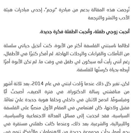
تُرجمت هذه المقالة بدعم من مبادرة “ترجم”، إحدى مبادرات هيئة
الأدب والنشر والترجمة
أنجبت زوجي طفلة، وأنجبت الطفلة فكرة جديدة.
لطالما ناسبتني الفلسفة أكثر من الأبوة. كنت أتخيل حياتي سلسلة
من التأملات والقراءات والرحلات الهادئة. لم أفكر كثيرًا في الأطفال،
رغم أنني رأيت أنه سيكون لي طفل في وقت ما. لم تكن الأبوة أمرًا
أربطه بحياة كرستُها للفلسفة.
لكن، تغير كل ذلك عندما وُلدت ابنتي في عام 2014، بعد ثلاثة أشهر
من مناقشتي رسالة الدكتوراة. في فترة الصيف، أصبحتُ أبًا
وفيلسوفًا. اندمج الاثنان في داخلي وخلقا هوية جديدة عليّ تمامًا.
فقبل ولادتها، كان اهتمامي في المقام الأول منصبًّا على الفلسفة
السياسية، فقد انجذبت إلى مسائل العدالة الاجتماعية والسياسية،
والليبرالية، والشرعية. بعد ذلك، وعندما كانت طفلتي مستقرة في
رحم أمها، بدأت مجموعة جديدة من الاهتمامات والأفكار تنمو في