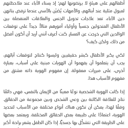
أطفالهم على هيئةٍ لا يرتضونها لهم؛ إذ يستاء الآباء عند ملاحظتهم
لميول مثلية عند أبنائهم، والأمهات يُصَبْن بالأسى عندما ترفض بناتهن
دين الآباء. تعد علاجات تحويل الجنس والعلاقات المنفصلة بين
الأطفال المتحولين جنسياً وأولياء أمورهم مثالاً جيداً على توقعات
الوالدين التي خرجت عن المسار. كنت أعرف أنني أريد أن أكون أفضل
من ذلك. ولكن كيف؟
لكي يكبر الأطفال كبشر حقيقيين وليسوا كنتاج لتوقعات آبائهم،
يجب أن يتعلموا أن يفهموا أن الهويات مبنية على أسباب، بعبارة
أخرى، على مبررات معقولة. إن مفهوم الهوية ذاته مشتق من
مفهوم الأسباب هذا.
إذا كانت الهوية الشخصية نوعًا معينًا من الإيمان بالنفس، فهي دائمًا
نتاج للعلاقة الكائنة بين وعي الشخص وبين مجموعة من الحقائق.
وفقًا لهذا، يمكن أن تكون هناك أنواع مختلفة من الأسباب لتحديد
الهوية، اعتمادًا على طبيعة بعض الحقائق المختلفة. ويعتمد بعضها
على الطريقة التي نتشكَّل بها جسديًّا. إذا كان الطفل يشعر براحة أكبر