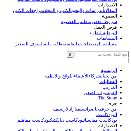
الاصدارات
المقالات
الدراسات والبحوث
الكتب و المجلات
مراجعات الكتب
العضوية
شروط العضوية
طلب العضوية
فرص العمل
التوظيف
التطوع
المسابقات
مسابقة المصطلحات الفلسفية
اكتب للفيلسوف الصغير
الرئيسية
من نحن
الشركاء
الأعضاء
اللوائح والانظمة
الفعاليات
التدريب
الفيلسوف الصغير
The Stone
حرف
من حرف
محاضرات
سيمنارات
الارشيف
البودكاست
بودكاست مقابسات
بودكاست ديالكتيك
بودكاست مفاهيم
الاصدارات