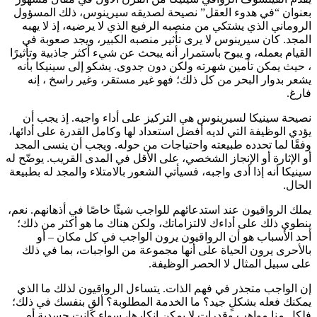
بعنوان “في هدوء العقل” نصيحة لصديقه سيرينوس، ذلك المسؤول
الروماني الذي يشتكي من منصبه الرفيع الذي لا يرضيه، إذ لا يهبه
المجد. كان سيرينوس لا يرى تأثير منصبه الكبير، ويجد صعوبة في
القيام بعمله، و يبوح باستمرار أنه يبحث عن شيء أكثر جاذبية وتأثيرًا
، حيث يمكن تأمين شهرته ولكن دون جدوى. يشكو إلى سينيكا بأنه
يشعر بدوار البحر من كل ذلك؛ فهو غير مستقر، وغير راسخ ، إنه
فارغ.
نصيحة سينيكا لسيرينوس هي التركيز على أداء واجبه. إذ يجب أن
يؤدي الوظيفة التي لديه أفضل استعداد لها وكامل القدرة على أدائها،
وفقًا لما تحدده طبيعته واحتياجات من حوله. ويجب أن ينسى المجد
أو الإثارة أو الإنجاز الشخصي، على الأقل في المدى القريب. يوضّح له
سينيكا أنه إذا أدى واجبه، فسيأتي الشعور بالامتلاء والمجد له بطبيعة
الحال.
يملك الرواقيون عند استدعائهم للواجب شيئًا خاصًا في أذهانهم. نعم،
ينطوي ذلك على أداءك لالتزاماتك، ولكن هناك ما هو أكثر من ذلك؛
أحد الأسباب هو أن الرواقيون يرون الواجب في كل مكان – أو
بالأحرى يرون الحياة على أنها مجموعة من الواجبات، بما في ذلك
على سبيل المثال لا الحصر الوظيفة.
إن الواجب متجذر في فهم الذات. يتساءل الرواقيون لذلك ما الذي
يمكنك فعله بشكلٍ جيد؟ ما الخدمة المطلوبة؟ ألقِ بنفسك في ذلك؛
فلكلٍ منا مواهب وقدرات لا يمكن إنكارها، سواء كانت جسدية أم