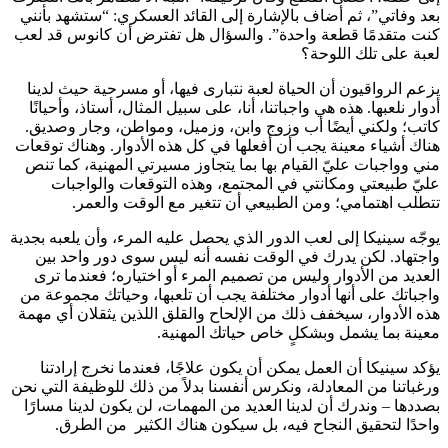
بعد وفاتي”، ثم أضاف بالإشارة إلى القائد العسكري: “ستشهد بأنني
كنت متقدمًا قطعة واحدة”. والسؤال هل تفترض أن كانوس قد لعب
لعبة على تلك اللوحة؟
يزعم الرواقيون أن الحياة لعبة نتبارى فيها، أو مسرحية حيث لدينا
أدوار نلعبها. هذه هي واجباتنا، أنا، على سبيل المثال، أستاذ، وأحيانًا
كاتب؛ ولكني أيضًا أب وزوج وابن، وزميل، ومواطن، وجار وصديق.
هناك أشياء معينة يجب أن أفعلها في كل هذه الأدوار. وهناك توقعات
مني وواجبات عليّ القيام بها بما يتجاوز مسيرتي المهنية، كما تنص
عليّ طبيعتي ومكانتي في المجتمع، وهذه التوقعات والواجبات
تتطلب اهتمامي؛ ومن الطبيعي أن تتغير مع الوقت والعمر.
يوجّه سينيكا إلى لعب الدور الذي يحصل عليه المرء، وأن يلعبه بجدية
واجتهاد. لكن يدرك في الوقت نفسه أنه ليس سوى دور واحد بين
العديد من الأدوار وليس من تصميم المرء أو اختياره؛ فعندما ترى
واجباتك على أنها أدوار مختلفة يجب أن تلعبها، وحياتك مجموعة من
هذه الأدوار، سيخفف ذلك من الإلحاح والقلق اللذين يثقلان أي مهمة
معينة بما يشمل وبشكلٍ خاص حياتك المهنية.
يؤكد سينيكا أن العمل يمكن أن يكون علاجًا، فعندما نخرج إرادتنا
ورغباتنا من المعادلة، ونكرس أنفسنا بدلاً من ذلك للوظيفة التي نحن
بصددها – وندرك أن لدينا العديد من المهمات، لن يكون لدينا مسارًا
واحدًا لتحقيق النجاح فيه، بل سيكون هناك الكثير من الطرق.