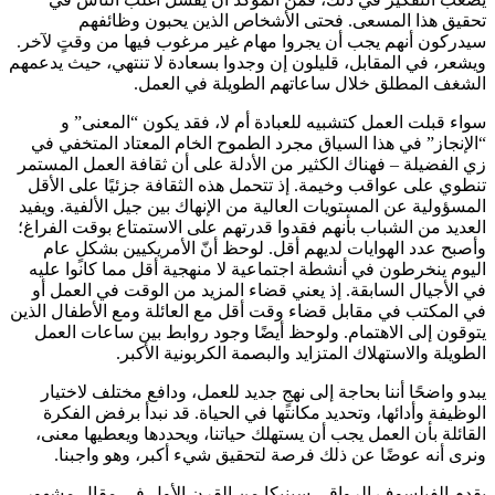
تحقيق هذا المسعى. فحتى الأشخاص الذين يحبون وظائفهم
سيدركون أنهم يجب أن يجروا مهام غير مرغوب فيها من وقتٍ لآخر.
ويشعر، في المقابل، قليلون إن وجدوا بسعادة لا تنتهي، حيث يدعمهم
الشغف المطلق خلال ساعاتهم الطويلة في العمل.
سواء قبلت العمل كتشبيه للعبادة أم لا، فقد يكون “المعنى” و
“الإنجاز” في هذا السياق مجرد الطموح الخام المعتاد المتخفي في
زي الفضيلة – فهناك الكثير من الأدلة على أن ثقافة العمل المستمر
تنطوي على عواقب وخيمة. إذ تتحمل هذه الثقافة جزئيًا على الأقل
المسؤولية عن المستويات العالية من الإنهاك بين جيل الألفية. ويفيد
العديد من الشباب بأنهم فقدوا قدرتهم على الاستمتاع بوقت الفراغ؛
وأصبح عدد الهوايات لديهم أقل. لوحظ أنّ الأمريكيين بشكلٍ عام
اليوم ينخرطون في أنشطة اجتماعية لا منهجية أقل مما كانوا عليه
في الأجيال السابقة. إذ يعني قضاء المزيد من الوقت في العمل أو
في المكتب في مقابل قضاء وقت أقل مع العائلة ومع الأطفال الذين
يتوقون إلى الاهتمام. ولوحظ أيضًا وجود روابط بين ساعات العمل
الطويلة والاستهلاك المتزايد والبصمة الكربونية الأكبر.
يبدو واضحًا أننا بحاجة إلى نهجٍ جديد للعمل، ودافع مختلف لاختيار
الوظيفة وأدائها، وتحديد مكانتها في الحياة. قد نبدأ برفض الفكرة
القائلة بأن العمل يجب أن يستهلك حياتنا، ويحددها ويعطيها معنى،
ونرى أنه عوضًا عن ذلك فرصة لتحقيق شيء أكبر، وهو واجبنا.
يقدم الفيلسوف الرواقي سينيكا من القرن الأول في مقال مشهور