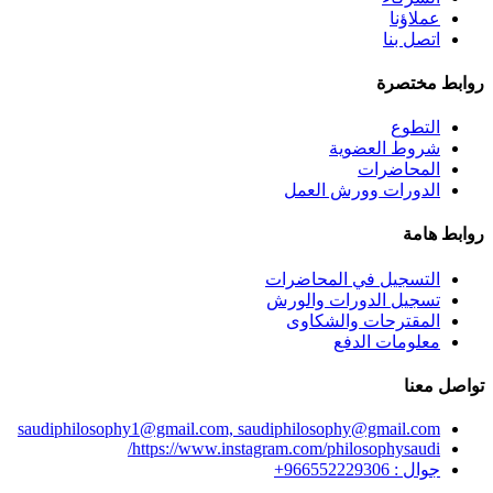
عملاؤنا
اتصل بنا
روابط مختصرة
التطوع
شروط العضوية
المحاضرات
الدورات وورش العمل
روابط هامة
التسجيل في المحاضرات
تسجيل الدورات والورش
المقترحات والشكاوى
معلومات الدفع
تواصل معنا
saudiphilosophy1@gmail.com, saudiphilosophy@gmail.com
https://www.instagram.com/philosophysaudi/
جوال : 966552229306+