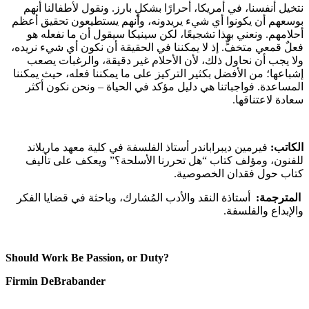
نتخيل أنفسنا، في أمريكا، أحرارًا بشكلٍ بارز. ونقول لأطفالنا أنهم
بوسعهم أن يكونوا أي شيء يريدونه، وأنهم يستطيعون تحقيق أعظم
أحلامهم. ونعني بهذا تشجيعًا، لكن سينيكا سيقول أن ما نفعله هو
فعلٌ قمعي متخفٍّ. إذ لا يمكننا في الحقيقة أن نكون أي شيء نريده،
ولا يجب أن نحاول ذلك، لأن الأحلام غير دقيقة، والرغبات يصعب
إشباعها؛ من الأفضل بكثير التركيز على ما يمكننا فعله، حيث يمكننا
المساعدة. فواجباتنا هي دليل مؤكد في الحياة – ونحن نكون أكثر
سعادة لاعتناقها.
الكاتب:
فيرمين ديبراباندر أستاذ الفلسفة في كلية معهد ماريلاند
للفنون، ومؤلف كتاب “هل تحررنا الأسلحة؟” ويعكف على تأليف
كتاب حول فقدان الخصوصية.
المترجمة:
أستاذة النقد والأدب المُشارك، وباحثة في قضايا الفكر
والإبداع والفلسفة.
Should Work Be Passion, or Duty
?
Firmin DeBrabander