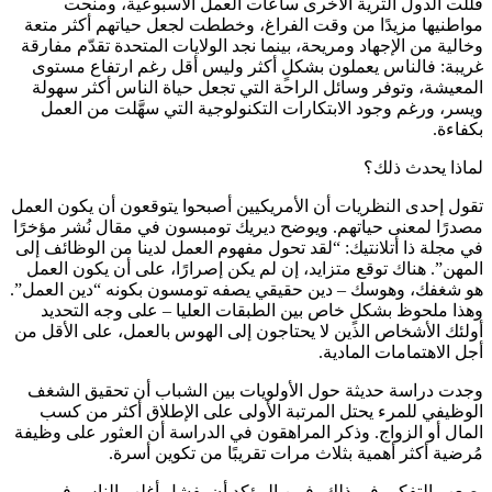
قلَّلت الدول الثرية الأخرى ساعات العمل الأسبوعية، ومنحت
مواطنيها مزيدًا من وقت الفراغ، وخططت لجعل حياتهم أكثر متعة
وخالية من الإجهاد ومريحة، بينما نجد الولايات المتحدة تقدّم مفارقة
غريبة: فالناس يعملون بشكلٍ أكثر وليس أقل رغم ارتفاع مستوى
المعيشة، وتوفر وسائل الراحة التي تجعل حياة الناس أكثر سهولة
ويسر، ورغم وجود الابتكارات التكنولوجية التي سهَّلت من العمل
بكفاءة.
لماذا يحدث ذلك؟
تقول إحدى النظريات أن الأمريكيين أصبحوا يتوقعون أن يكون العمل
مصدرًا لمعنى حياتهم. ويوضح ديريك تومبسون في مقال نُشر مؤخرًا
في مجلة ذا أتلانتيك: “لقد تحول مفهوم العمل لدينا من الوظائف إلى
المهن”. هناك توقع متزايد، إن لم يكن إصرارًا، على أن يكون العمل
هو شغفك، وهوسك – دين حقيقي يصفه تومسون بكونه “دين العمل”.
وهذا ملحوظ بشكلٍ خاص بين الطبقات العليا – على وجه التحديد
أولئك الأشخاص الذين لا يحتاجون إلى الهوس بالعمل، على الأقل من
أجل الاهتمامات المادية.
وجدت دراسة حديثة حول الأولويات بين الشباب أن تحقيق الشغف
الوظيفي للمرء يحتل المرتبة الأولى على الإطلاق أكثر من كسب
المال أو الزواج. وذكر المراهقون في الدراسة أن العثور على وظيفة
مُرضية أكثر أهمية بثلاث مرات تقريبًا من تكوين أسرة.
يصعب التفكير في ذلك، فمن المؤكد أن يفشل أغلب الناس في