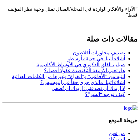
“الآراء والأفكار الواردة في المجلة/المقال تمثل وجهة نظر المؤلف
فقط”
مقالات ذات صلة
تصنيف محاورات أفلاطون
أشلاء أثينا: في حديقة أرسطو
ضباب القلق الذكوري في الأوساط الأكاديمية
هل تعني الأدمغة المُقتصدة عقولًا أفضل؟
انتبه من “الأفاعي” و”الغزاة” وغيرها من الكلمات العدائية
أشلاء أثينا: مالذي جرى حقاً في إليوسيس؟
لا أريدك أن تصدقني؛ أريدك أن تُصغي
كيف نواجه “الشر”؟
خريطة الموقع
من نحن
الشركاء