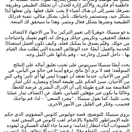
عاطفية أم فكرية. والأكثر إثارة للجدل، أن تجمّلك الطبيعي وطريقة
تصرفك تشير إلى أن هناك أشياء لا يجب عليك فعلها، ولن تفعلها أبدًا
بشكل جيد، وستستمر بإحباطك. نأمل، بشكل مثالي، تنمية قدراتك
الطبيعية ونشرها بشكل فعال ومثمر. وهذا ما سيحقق لك المتعة.
يدعو سينيكا، جوهريًا إلى تغيير التركيز: بدلاً من الاجتهاد لاكتشاف
شغفك الحقيقي، وتكريس حياتك وروحك له، اِفهم نفسك واحتياجات
من حولك. وقيِّم بصدق ما يمكنك فعله، وكيف تكون أفضل استعدادًا
للخدمة والعمل؛ أيضًا: حدد الوظائف العديدة التي يُطلب منك القيام
بها – داخل المنزل وخارجه – وقم بأدائها على أكمل وجه.
يحث أيضًا سينيكا سيرينوس على تجنب تعليق آماله على النتائج
المتوقّعة؛ فقد لا نرى أيّ نتائج. نرفع أيدينا في حالةٍ من اليأس، في
كثيرٍ من الأحيان، عندما نعتقد أن جهودنا ليس لها أي تأثير؛ وفي كثيرٍ
من الأحيان، نسئ الحكم على طبيعة النجاح ومعياره. لكن أشار
الفلاسفة منذ فترةٍ طويلة إلى أن الإدراك البشري عرضة للخطأ،
وغالبًا ما نكون غير مؤهلين للقياس، ناهيك عن اكتشاف ثمار عملنا.
يجب علينا، كما يقول سينيكا ، “مجرد السعي” – لذا، قم بواجبك
فحسب، وفكر في القليل من الأمور الأخرى.
يروي سينيكا، للتوضيح، قصة جوليوس كانوس المشؤوم، الذي حكم
عليه الإمبراطور كاليجولا بالإعدام. لعب كانوس في السجن لعبة
المسودات أثناء انتظار إعدامه؛ وعندما جاء القائد العسكري ليقوده
إلى حتفه، أحصى القطع وقال لرفيقه: “انتبه ألا تتظاهر بأنك انتصرت