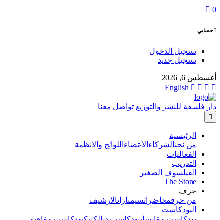
0
حسابي
تسجيل الدخول
تسجيل جديد
أغسطس 6, 2026
English
دار فلسفة للنشر والتوزيع
تواصل معنا
الرئيسية
من نحن
الشركاء
الأعضاء
اللوائح والانظمة
الفعاليات
التدريب
الفيلسوف الصغير
The Stone
حرف
من حرف
محاضرات
سيمنارات
الارشيف
البودكاست
بودكاست مقابسات
بودكاست ديالكتيك
بودكاست مفاهيم