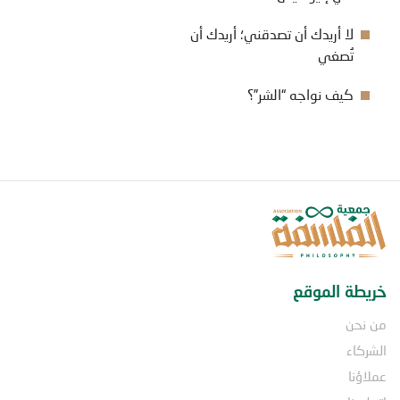
لا أريدك أن تصدقني؛ أريدك أن
تُصغي
كيف نواجه “الشر”؟
خريطة الموقع
من نحن
الشركاء
عملاؤنا