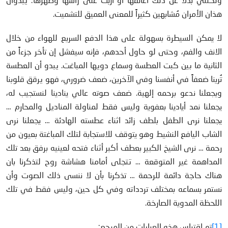
هذان الأمران مُشابهين كثيراً للمعنى العميق للتشميت.
لا يمكن السيطرة بسهولة على هذا الدفع السريع للهواء من خلال
الانف والفم، وحتى لو حاول أحدهم، فإنه سيفشل إن تأخر جزءاً من
الثانية ما بين كبت العطسة وسماع دويها المباغت. يبدو أن العطسة
تُرينا ضعفاً في أنفسنا وفي الآخرين، ضعف ضروري، فهو يرقق قلوبنا
ويجعلنا ندعو برحمه إلهية. ضعف صوته عالي ينادينا لنستجيب له،
يجعلنا نمد أيادينا بعفوية وليس فقط لمناولة المناديل والمحارم …
يجعلنا نرى الطفل بلطف زائد اثناء عطسته الهادئة … يجعلنا نرى
الشاب اليافع النشيط وهو يتوقف للاستجابة لتلك المباغتة بعيون من
رحمة … نرى الشيخ الكبير بعطف أكبر أثناء فتحه لعينيه برفق بعد تلك
المداهمة غير المتوقعة … تتجلى أمامنا هشاشة روح لتذكرنا بان
هناك حاجة دائمة للرحمة … تذكرنا بأن لا ننسى ذلك الصوت وأن
نستمر بسماعه بمختلف تردداته وفي كل حين، وليس فقط في تلك
اللحظة المدوية الصارخة.
[1]
تم اقتباس هذه العبارات من المرجع: