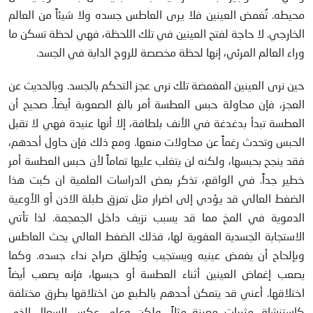
محيطه. تُغمض العينين فلا يرى العاطس جسده ولا شيئاً من العالم
الخارجي. لا حاجة لفتح العينين في تلك اللحظة، فهي لحظة تسكن ما
وراء العالم المرئي، إنها لحظة مخصصة للروح الدابة في الجسد.
حين نرى العينين المغمضة تلك نرى عجز التحكم بالجسد. وبالحديث عن
العجز، فإن محاولة حبس العطسة أمر بالغ الصعوبة أيضاً. صحيح أن
العطسة تبدأ بدغدغة في الأنف بلطافة، إلا أنها عنيدة فهي لا تقبل
الحبس وتحدث رغماً عن محاولات منعها. ومع ذلك فإن حاول أحدهم،
فقد ينجح بحبسها، ولكنه لن يتغلب عليها تماماً لأن حبس العطسة أمر
خطير جداً. في الواقع، تذكر بعض الدراسات العلمية ان كبت هذا
الضغط العالي قد يؤدي إلى اضرار مثل تمزق طبلة الاذن أو الأوعية
الدموية في المخ مما قد يسبب نزيف داخل الجمجمة. لذا تأتي
الاستجابة الجسدية العفوية لها، فذلك الضغط العالي يحث العاطس
وبإلحاح أن يغمض عينيه ويستجيب ويُطلق صراح نداء جسده. وكما
يصعب إغماض العينين أثناء العطسة أو حبسها، فإنه يصعب أيضاً
اختلاقها. أعني قد يتمكن أحدهم بالطبع من اختلاقها بطرق مختلفة
كاستنشاق مثيرات معينة مثلاً، ولكن وعلى عكس السعال الذي