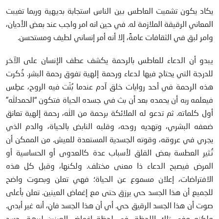
يكاد يكون تشميت العاطس بين الناس استجابة بديهية وربما تغيبت
المعاني الرقيقة الملازمة له. في حين انه امر واجب عند بعض الأديان،
وامر لبق في الثقافات عامةً، إلا أنه أمر إنساني لطيف ومستحسن.
يبدو أن الدعاء للعاطس بالرحمة يكشف عطف الإنسان على الآخر
للدرجة التي يحتاج فيها لدعاء ورحمة إلهية تفوق رحمة البشر. ذُكرت
هذه الرحمة في أحد روايات خلق آدم عندما بُثّت فيه الروح، عطِس
فيعلمه ربه أن يحمده بعد أن بث في جسده الحياة فتكون “الحمدلله”
أول كلماته. ثم تدعو له الملائكة برحمة من الله، رحمة إلهية تعانق
ضعفه البشري، وتهديه روحه، وقلبه النابض بالحياة، والدم الذي
يجري في عروقه، وقوته الجسدية المستعدة للعيش. من الممكن أن
تُثير العطسة بعض القلق لأسباب عدة كالعدوى أو الحساسية أو
المرض فيصبح الدعاء ذا معنى مختلف. ولكنها، وقبل كل هذه
الافتراضات، إعلان مسموع عن الحياة؛ فهي تعلن وبصوت واضح
للجميع أن هذا الجسد حي يرزق حتى مع إغماض العينين. تعلن بأعلى
صوت أن هذا الجسد الرقيق حي. أي أن هذا الجسد فانِ، أنه غير أبدي.
ولكنه وفي تلك اللحظة، في لحظة إغماض العينين لبرهة، جسد