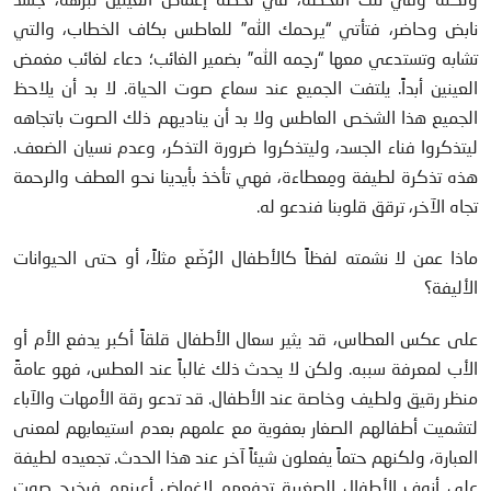
نابض وحاضر، فتأتي “يرحمك الله” للعاطس بكاف الخطاب، والتي
تشابه وتستدعي معها “رحِمه الله” بضمير الغائب؛ دعاء لغائب مغمض
العينين أبداً. يلتفت الجميع عند سماع صوت الحياة. لا بد أن يلاحظ
الجميع هذا الشخص العاطس ولا بد أن يناديهم ذلك الصوت باتجاهه
ليتذكروا فناء الجسد، وليتذكروا ضرورة التذكر، وعدم نسيان الضعف.
هذه تذكرة لطيفة ومِعطاءة، فهي تأخذ بأيدينا نحو العطف والرحمة
تجاه الآخر، ترقق قلوبنا فندعو له.
ماذا عمن لا نشمته لفظاً كالأطفال الرُضّع مثلاً، أو حتى الحيوانات
الأليفة؟
على عكس العطاس، قد يثير سعال الأطفال قلقاً أكبر يدفع الأم أو
الأب لمعرفة سببه. ولكن لا يحدث ذلك غالباً عند العطس، فهو عامةً
منظر رقيق ولطيف وخاصة عند الأطفال. قد تدعو رقة الأمهات والآباء
لتشميت أطفالهم الصغار بعفوية مع علمهم بعدم استيعابهم لمعنى
العبارة، ولكنهم حتماً يفعلون شيئاً آخر عند هذا الحدث. تجعيده لطيفة
على أنوف الأطفال الصغيرة تدفعهم لإغماض أعينهم فيخرج صوت