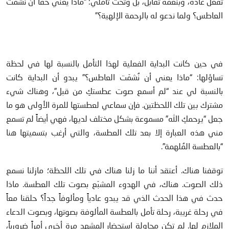
تفعل عادةً، وبنغمة تقابل، بل وتحث تأملي: “ماذا يعني حقاً أن نُشمّت
العاطس؟ ولما ندعو له بالرحمة الإلهية؟”
في حين كانت البداية الفعلية لهذا التأمل بالنسبة لها في لحظة
تساؤلها: “ماذا يعني أن نُشمّت العاطس؟” يبدو أن البداية كانت
بالنسبة لي عند “لم أسمع صوت عطستكِ من قبل”، وهناك شيء
مشترك بين تلك اللحظتين. فإن سماعي لعطستها للمرة الأولى هو ما
جعل “يرحمكِ الله” مسموعة بشكل مختلف لديها، فهي أيضاً لم تسمع
مني هذه العبارة إلا بعد تلك العطسة، والتي أرغب بتسميتها هنا
“بالعطسة المُلهمة”.
توقفنا هناك. أعتقد أننا ما زلنا هناك في تلك اللحظة؛ مازلنا نسمع
ذلك الصوت. هناك، في الهدوء المشبّع بصوت تلك العطسة. ماذا
حدث في هذا الحدث الذي قد يبدو عادياً ومألوفاً جداً؟ حلقنا معاً
في رحلة غريبة، رحلة تأمل بالعطسة المألوفة بصوتها، وبصوت الدعاء
الملازم لها. لم تكن محاولة استحضار المشهد مرة أخرى أمراً ضرورياً،