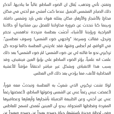
وتفتح، تأتي وتذهب. يُقال ان الضوء الساطع غالباً ما يناديها. أتذكر
ذلك الصباح المشمس الجميل عندما كنت أمشي مع أختي في مكان
محاطٍ بالأشجار والأزهار، مكان يملئه هواء نقي بارد وشمس دافئة.
وبينما كنا نتحدث عن ضرورة محاولتنا للفصل بين مشاعرنا أو حالاتنا
المزاجية ورؤيتنا للأشياء، أحسّت بعطسة مترددة تداهمني، تحضر
وترحل، فقالت وبسرعة: “واجهي ضوء الشمس! وسوف تعطسين”.
في الواقع، لم أعطس وقتها، فقد غادرتني العطسة حالما توجه كل
تركيزي نحو ما قالته لي عن ضوء الشمس؛ لمَ ضوء الشمس؟ بعد ذلك
علمت انه علمياً، يؤثر الضوء الساطع على بؤبؤ العين فينقبض، وقد
يسبب هذا الانقباض وبشكل غير مباشر احتقاناً مؤقتاً للأغشية
المخاطية للأنف، مما يؤدي بعد ذلك الى العطس.
لولا تشتت تركيزي الذي شعرتْ به العطسة وتبددتْ معه فوراً،
لأغمضت عيني رغماً عني عن الشمس وضوئها الساطع، لأغمضتها رغماً
عني عن أختي، وعن الطبيعة الجميلة بأشجارها وأزهارها وعصافيرها
المغردة وقططها المتجولة. يبدو أن العينين تُغمض لتسمح للعاطس
وفي لحظة وجيزة باستشعار حياة جسده بعيداً عن جسده وبعيداً عن