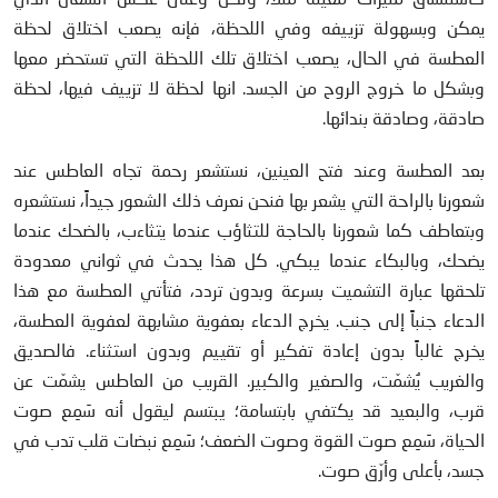
يمكن وبسهولة تزييفه وفي اللحظة، فإنه يصعب اختلاق لحظة
العطسة في الحال، يصعب اختلاق تلك اللحظة التي تستحضر معها
وبشكل ما خروج الروح من الجسد. انها لحظة لا تزييف فيها، لحظة
صادقة، وصادقة بندائها.
بعد العطسة وعند فتح العينين، نستشعر رحمة تجاه العاطس عند
شعورنا بالراحة التي يشعر بها فنحن نعرف ذلك الشعور جيداً، نستشعره
وبتعاطف كما شعورنا بالحاجة للتثاؤب عندما يتثاءب، بالضحك عندما
يضحك، وبالبكاء عندما يبكي. كل هذا يحدث في ثواني معدودة
تلحقها عبارة التشميت بسرعة وبدون تردد، فتأتي العطسة مع هذا
الدعاء جنباً إلى جنب. يخرج الدعاء بعفوية مشابهة لعفوية العطسة،
يخرج غالباً بدون إعادة تفكير أو تقييم وبدون استثناء. فالصديق
والغريب يُشمّت، والصغير والكبير. القريب من العاطس يشمّت عن
قرب، والبعيد قد يكتفي بابتسامة؛ يبتسم ليقول أنه سَمِع صوت
الحياة، سَمِع صوت القوة وصوت الضعف؛ سَمِع نبضات قلب تدب في
جسد، بأعلى وأرّق صوت.