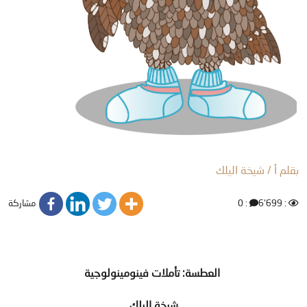
بقلم أ / شيخة اليلك
مشاركة
: 0
: 6٬699
العطسة: تأملات فينومينولوجية
شيخة اليلك