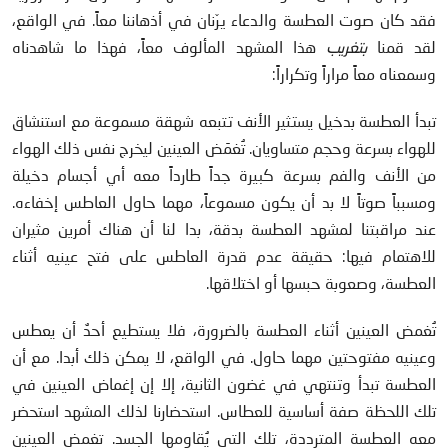
فقد كان صوت العطسة والدعاء يرّنان في أذهاننا معاً. في الواقع،
لقد قمنا
بتغريب
هذا المشهد المألوف معاً، فهذا ما شاهدناه
وسمعناه معاً مراراً وتكراراً:
تبدأ العطسة بدخيل يستثير الأنف تتبعه شهقة مسموعة مع استنشاق
للهواء بسرعة وحجم متساويان. تُغمَض العينين ليخرج نفس ذلك الهواء
من الأنف والفم بسرعة كبيرة جداً طارداً معه أي أجسام دخيلة
ومسبباً صوتاً لا بد أن يكون مسموعاً، مهما حاول العاطس إخفاءه.
عند مراقبتنا لمشهد العطسة بدقة، بدا لنا أن هناك أمرين مثيران
للاهتمام فيها: حقيقة عدم قدرة العاطس على فتح عينيه أثناء
العطسة، وصعوبة حبسها أو اختلاقها.
تُغمض العينين أثناء العطسة بالضرورة، فلا يستطيع أحدٌ أن يعطس
وعينيه مفتوحتين مهما حاول. في الواقع، لا يمكن ذلك أبدا. مع أن
العطسة تبدأ وتنتهي في غضون الثانية، إلا إن إغماض العينين في
تلك اللحظة صفة أساسية للعطاس. استحضارنا لذلك المشهد استحضر
معه العطسة المترددة، تلك التي يُقاومها الجسد. تغمض العينين