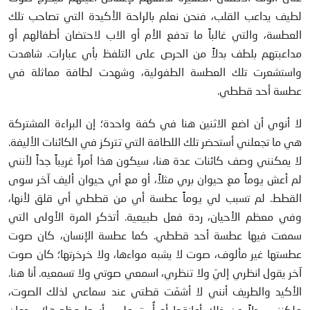
لطيف يداعب القلب، فنحن نعلم بالراحة الأكيدة التي تصاحب تلك
العطسة، والتي غالباً ما تدفع الأم أو الاب لاحتضان أطفالهم أو
مداعبتهم بلطف بدلاً من الحرص على التلفظ بأي عبارات. شاهدت
واستشعرت تلك العطسة الطفولية، وشهدت لطافة مماثلة في
عطسة أحد قططي.
لا أنوي أن اضع الاثنين هنا في كفة واحدة؛ إن البراءة المشتركة
هي ما تجعلني أستحضر تلك اللطافة التي تتركز في الكائنات الأليفة.
لا يمكنني وصف كائنات عدة هنا، سيكون هذا أمراً غريباً جداً لأنني
لم أعش يوماً مع حيوان بري مثلاً، أو مع أي حيوان أليف آخر سوى
القطط. لم تسبب لي يوماً عطسة أي من قططي أي قلق لأنها،
وفي معظم الأحيان، ردة فعل طبيعية. أتذكر المرة الأولى التي
سمعت فيها عطسة أحد قططي. كما عطسة الإنسان، كان صوت
عطستها غير مألوف، صوت لا يشبه مواءها، ولا خرخرتها؛ كان صوت
آخر يقول انظري إليّ ولا تنظري، اسمعي صوتي ولا تسمعيه. أنا هنا.
الأكيد والطريف أنني لا أشمّت قطتي عند سماعي لذلك الصوت،
ولكنني بدلاً عن ذلك أعانقها أو أُربت على رأسها وظهرها؛ يبدوان