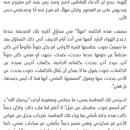
إلهية. يبدو أن الدعاء للعاطس أصبح ومنذ زمن بعيد أمر مفروغ منه
وبديهي على مر العصور. ولكن مهلاً، لم نفرغ منه أنا وصديقتي حتى
الآن.
سمعت هذه الكلمة “مهلاً” في تساؤلٍ أثارته تلك الصديقة عندما
دغدغ الهواء البارد أنفها في أحد أيام الخريف. أتى ذلك التساؤل بعد
ما سَمِعتُ صوت عطستها للمرة الأولى. لم يكن صوتاً مألوفاً لي. كان
مختلفاً عن صوتها عندما تتحدث، تضحك، تتنهد، أو تغني. كان صوتاً
آخر، بتردد آخر، يتحدث بكلماته الخاصة، بكلمات أخرى بعيدة عن
الكلمات، صوت يقول ما لا يمكن أن يُقال بالكلمات، صوت يتحدث عن
الآخر، يتحدث عنها ويقول “اسمعيها، التفتي، أنها هنا. لا، ليس جسدها،
بل
هي
“.
اخبرتني تلك العطسة بشيء ما جعلني وبعفوية أردف “يرحمكِ الله” بـ
“لم أسمع صوت عطستكِ من قبل”. لا أعلم لما قلت ذلك. ولكن حتماً
كانت هذه بداية تأملي بما وراء تلك العطسة. ضَحِكت بخجل من قولي
الأخير ثم شكرتني وهي تشعر حتماً بتأملي، ثم تساءلت معي، كما