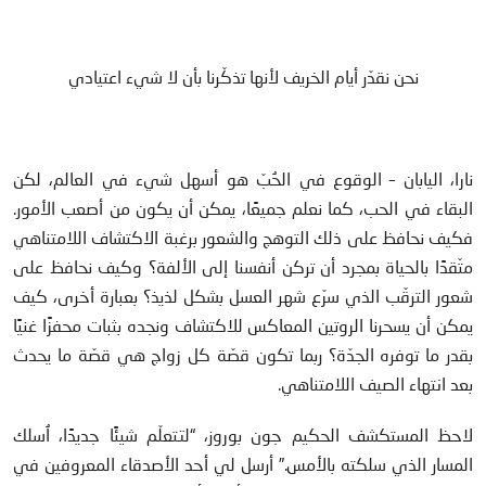
نحن نقدّر أيام الخريف لأنها تذكّرنا بأن لا شيء اعتيادي
نارا، اليابان – الوقوع في الحُبّ هو أسهل شيء في العالم، لكن
البقاء في الحب، كما نعلم جميعًا، يمكن أن يكون من أصعب الأمور.
فكيف نحافظ على ذلك التوهج والشعور برغبة الاكتشاف اللامتناهي
متّقدًا بالحياة بمجرد أن تركن أنفسنا إلى الألفة؟ وكيف نحافظ على
شعور الترقّب الذي سرّع شهر العسل بشكل لذيذ؟ بعبارة أخرى، كيف
يمكن أن يسحرنا الروتين المعاكس للاكتشاف ونجده بثبات محفزًا غنيًا
بقدر ما توفره الجدّة؟ ربما تكون قصّة كل زواج هي قصّة ما يحدث
بعد انتهاء الصيف اللامتناهي.
لاحظ المستكشف الحكيم جون بوروز، “لتتعلّم شيئًا جديدًا، اُسلك
المسار الذي سلكته بالأمس.” أرسل لي أحد الأصدقاء المعروفين في