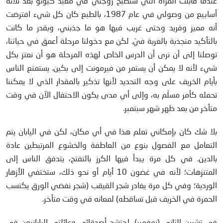
عندما قابلت المرأة التي ستصبح زوجتي في معبد كيوتو بعد ثلاثة
أسابيع من وصولي في عام 1987، بالطبع كان كل شيء افترضت
أنه مميز وفريد وحتى غريب فيها هو ما جذبني، وبقدر ما كانت
بالتأكيد منجذبة بالغربة فيّ. لكن مع دخولنا مرحلة أعمق في حياتنا،
توصلنا إلى أن نرى أن الدرس الخاص لهذه المرحلة هو أن نعتز بكل
شيء لأنه لا يمكن أن يستمر من فيرمونت إلى بكين. يستمتع الناس
بأيام الخريف على وجه التحديد لأنها تذكير بالمقدار الذي لا يمكننا
تحمله كأمر مسلّم به، وإلى أي مدى يكون الاحتفال الآن في وقت
متأخر من بعد ظهر شهر سبتمبر.
بلا شك كان بإمكاني تعلم هذا في أي مكان، لكن في اليابان يتم
التعامل مع الفصول بنوع من العاطفة والخشوع المرتبطين عادة
بالدين. في كل مرة يبدأ فيها الكرز بالتفتح، يتدفق الناس إلى
المتنزهات؛ لأنه في غضون 10 أيام أو نحو ذلك، ستختفي الأزهار
الوردية؛ وفي كل مرة يغادر شجر القيقب (شجر نفضي الورق يكتسب
الحمرة في الخريف قبل تساقطه) لمعانه في وقت متأخر.
في تشرين الثاني (نوفمبر)، احتشد أصدقائي وعائلتي اليابانيون في