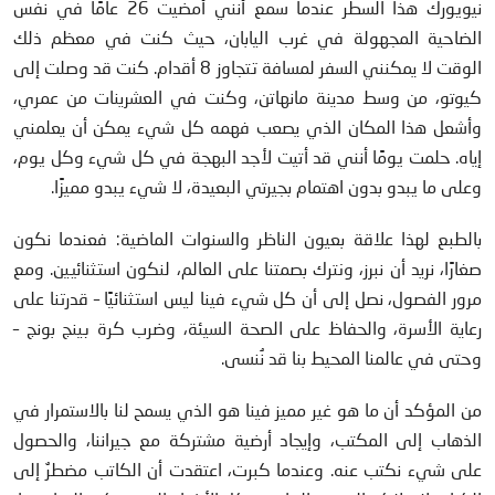
نيويورك هذا السطر عندما سمع أنني أمضيت 26 عامًا في نفس
الضاحية المجهولة في غرب اليابان، حيث كنت في معظم ذلك
الوقت لا يمكنني السفر لمسافة تتجاوز 8 أقدام. كنت قد وصلت إلى
كيوتو، من وسط مدينة مانهاتن، وكنت في العشرينات من عمري،
وأشعل هذا المكان الذي يصعب فهمه كل شيء يمكن أن يعلمني
إياه. حلمت يومًا أنني قد أتيت لأجد البهجة في كل شيء وكل يوم،
وعلى ما يبدو بدون اهتمام بجيرتي البعيدة، لا شيء يبدو مميزًا.
بالطبع لهذا علاقة بعيون الناظر والسنوات الماضية: فعندما نكون
صغارًا، نريد أن نبرز، ونترك بصمتنا على العالم، لنكون استثنائيين. ومع
مرور الفصول، نصل إلى أن كل شيء فينا ليس استثنائيًا – قدرتنا على
رعاية الأسرة، والحفاظ على الصحة السيئة، وضرب كرة بينج بونج –
وحتى في عالمنا المحيط بنا قد نُنسى.
من المؤكد أن ما هو غير مميز فينا هو الذي يسمح لنا بالاستمرار في
الذهاب إلى المكتب، وإيجاد أرضية مشتركة مع جيراننا، والحصول
على شيء نكتب عنه. وعندما كبرت، اعتقدت أن الكاتب مضطرٌ إلى