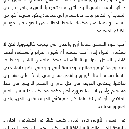
حدائق المعابد بنفس الروح التي قد يجتمع بها الناس من أي دين في
المعابد أو الكاتدرائيات. فالانضمام إلى جماعة؛ يذكرنا بشيء أكبر من
أنفسنا، ويبقينا في مكاننا؛ لنلتقط لحظات من الضوء في موسم
الظلام المتصاعد.
أحب ضوء الشمس عندما أزور والدتي في جنوب كاليفورنيا، لكن لا
يمكنني القول إنني أحب حقيقة أن شهري فبراير وأغسطس أصبحا
قابلين للتبادل. إنها نهاية الأشياء، هكذا علمتني اليابان، وهذا ما
يمنحهم مذاقهم وجمالهم. وحقيقة أنني وزوجتي نتغير دائمًا، حتى
عندما تتساقط منا الأوراق والشعر، مما يضفي إلحاحًا على مشاعري
تجاهها. يذكرني الخريف في كل عام أن التقدم لا يسير في خط
مستقيم وأنني لست بالضرورة أكثر حكمة مما كنت عليه في العام
الماضي – أو قبل 30 عامًا. كل عام يغنّي الخريف نفس اللحن، ولكن
لجمهور مختلف.
في سنتي الأولى في اليابان، كتبت كتابًا عن اكتشافي المليء
بالبهجة للحب والحياة والثقافة التي كنت أتمنى أن تكون لي إلى