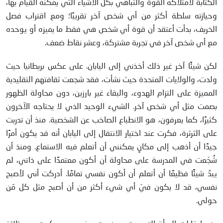
الكتابة لامتلاكه القوة والتباهي بكل الأشياء التي يمكنه القيام بها،
وحيازته سلطة أكثر من أي شخص آخر تقريبًا؛ ومع اقتراب فصل
الخريف، بدأت أعتقد أن قوة أي شخص هي فقط ما يميزه أو يوحده
مع أي شخص آخر في تجربة مشتركة، وعشر نقاط ضعف.
لكن شيئًا آخر غير ذلك أخذني إلى اليابان. على عكس بريطانيا حيث
ولدت، والولايات المتحدة حيث نشأت، فقد شجعت ثقافتهم التقليدية
المميزة على التزام الهدوء، والبقاء غير بارزين، دون محاولة الظهور
بصمت مثل أي شخص آخر. الشيء الوحيد الذي لا يحتاجه الآخرون
كثيرًا، كما يعرفون، هو الانطباع الصاخب عن الشخصية. منذ أن تدربت
على الثرثرة، فكرت عند اختيار الانتقال إلى اليابان أنه قد يكون أمرًا
جيدًا أن أذهب إلى مكانٍ يمكنني أن أتعلم فيه الاستماع. ومنذ أن
شُجّعت في المدرسة على محاولة أن أكون معتمدًا على ذاتي، لم
يبدُ شيئًا فظيعًا أن أتعلم أن أكون نفسي تمامًا. أدركت أني لأصبح
نفسي، قد لا يكون فيّ أي شيء أكثر من أن أصبح مثل كل مَن
حولي.