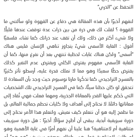
التحفظ عن “الذري”
لنفهم أخيرًا بأن هذه المقالة هي دفاع عن القهوة ولو سألتني ما
القهوة ؟ لقلت لك هي ذرة من بين ذرات عدة توقفت عندها قليلًا
ولا شيء أكثر من ذلك، ولك أن تقف عند ذراتك كما تشاء، فلسفيًا
أقول : الغاية الأسمى شيءٌ يتجاوز تناهي الإنسان فليس هناك
“أسمى” ولكن هناك غايات لحظية تنتهي بعد أن نفرغ منها، كما أن
الغاية الأسمى مفهوم يفترض الكلي ويفترض عدم التغير كذلك
يفترض حظًا سعيدًا وهو مما لا نملك قدرة عليه، أرسطو تأثر كثيرًا
بالمسرح التراجيدي كما تذكّرنا مارتا نوسبوم حيث وجد بأن السعادة لا
تتحقق لو كان حظنا سيئًا، كما في المسرح التراجيدي تلك الشخصيات
التي حَكم عليها القدر بالمعاناة الجذرية، ومهما فعلت فهي تُقاد إلى
معاناتها دائمًا. لا نحتاج إلى أهداف ولا كليات تحطم جمالية العالم، بل
ما نطمح إليه هو أن نتعلم كيف نعيش، ولتعلم هذا الأمر نحتاج إلى
دورة سيزيفية أبدية. يبقى أن أطرح سؤالًا أخيرًا : هل دورة سيزييف
متناهية أم لامتناهية؟ هنا علينا أن نفهم أمرًا في غاية الأهمية وهو
لو كانت لامتناهية فهل هي كذلك بوصفه سيزييف “هو هو” أم