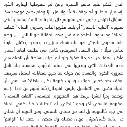
الذي حُكم عليه بدفع الصخرة ومن ثم سقوطها ليعاود الكرة
بإستمرار ماذا لو أنه توقف قليلًا وأشعل نارًا وقام بصنع قهوته؟ هذا
السؤال اعتراض جذري على مفهومٍ ظل ينخر تاريخ الفكر بعامة وأعني
مفهوم “الغاية الأسمى” أو بلغة تطوير الذات ومدربي الحياة “أهداف
الحياة” وما سوف أحاجج عنه في هذه المقالة هو التالي : إن وضع
غاية قصوى للعيش هو علة شقاء سيزييف وغودو وغثيان سارتر؟
لنتأمل قيلًا : أصل الشقاء السيزيفي كامن في تطلعه لغاية أسمى
وأكثر سموًا من دحرجة صخرة ولو أنه أدرك ببساطة بأن الحياة هي
هذه اللحظات التي يقضيها في عمله الدؤوب فحسب، ولو تأمل
صيرورة الكون والفساد من حوله لما صرخ بمعاناته، لنتخيل سيزييف
توقف بعد خمس جولات وشرب قهوة بكل بساطة؟ هنا يعي بأن
الحياة تكمن في التفاصيل وليس الشيطان(كما يُفهم من هذا الإسم
بوصفه رمزًا للشر) يرتبط هذا المفهوم الفلسفي “الغاية الأسمى”
بمفهوم فلسفي آخر وهو “الكلي” أو “الكليات” فلا تكفي الحياة
في جزء كالقهوة بل لابد من معنى للمعنى، ومن المهم أن نتخلى
عن ثنائية كُلي/جزئي فهي مضللة ولا يمكن أن تصف لنا “الواقع”
سيزييف لو تأمل فقط في وجود القهوة بالقوة دون وجودها