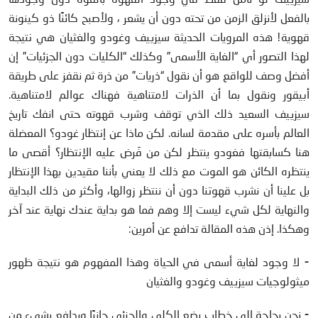
بالفعل لأنزلق الزمن من تحته دون أن يشعر ، ولأصبح كائنًا ذو كينونة
قهوية! هذه المرويات الحديثة سيزييف وغودو والغثيان هي نتيجة
لهذا التصور أي “الغاية الأسمى” وكذلك “الكليات دون الجزئيات” إن
أفضل وصف للواقع هو أن نقول “ذريات” من ذرة ثم نقفز على طريقة
أبيقور ونقول بما أن الذرات لامتناهية فهناك عوالم لامتناهية.
سيزييف السعيد ذلك الذي توقف وشرب قهوته حتى انفك تاريخ
العالم بأسره على مقدمة لسانه. لكن ماذا عن إنتظار غودو؟ المعضلة
هنا كسابقتها فغودو ينتظر لكن من فَرض عليه الإنتظار؟ أقصى ما
ينتظره الكائن هو الموت مع ذلك لا يعني بأننا مقيدين بهذا الإنتظار
بل علينا أن نشرب قهوتنا دون أن ننتظر زوالها، وأكثر من ذلك البداية
والنهاية لكل شيء ليست إلا وهم فما هو بداية عندك نهاية عند آخر
وهكذا. إذن هذه المقالة تدافع عن أمرين:
⁃ لا وجود لغاية أسمى في الحياة وهذا المفهوم هو نتيجة ظهور
ميثولوجيات سيزييف وغودو والغثيان
⁃ نحن بحاجة إلى خطاب يضع الكلي والجزئي جانبًا ويدافع بشيء من