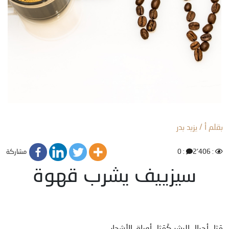
بقلم أ / يزيد بدر
مشاركة
: 0
: 2٬406
سيزييف يشرب قهوة
مَثل أجيال البشر كَمَثل أوراق الأشجار