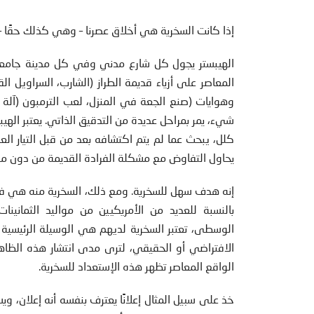
إذا كانت السخرية هي أخلاق عصرنا – وهي كذلك حقًا – 
الهيبستر يجول كل شارع مدني وفي كل مدينة جامعية. 
المعاصر على أزياء قديمة الطراز (الشارب، السراويل ا
وهوايات (صنع الجعة في المنزل، لعب الترمبون (آلة مو
شيء، يمر بمراحل عديدة من التدقيق الذاتي. يعتبر الهيب
كلل، يبحث عما لم يتم اكتشافه بعد من قبل التيار الع
يحاول التفاوض مع مشكلة الفرادة القديمة من دون مفا
إنه هدف سهل للسخرية. ومع ذلك، السخرية منه هي فق
بالنسبة للعديد من الأمريكيين من مواليد الثمانين
الوسطى، تعتبر السخرية لديهم هي الوسيلة الرئيسية 
الافتراضي أو الحقيقي، لترى مدى انتشار هذه الظاهرة.
الواقع المعاصر تظهر هذه الإستعداد للسخرية.
خذ على سبيل المثال إعلانًا يعترف بنفسه أنه إعلان،