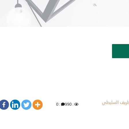
 طريف السليطي
: 0
: 990