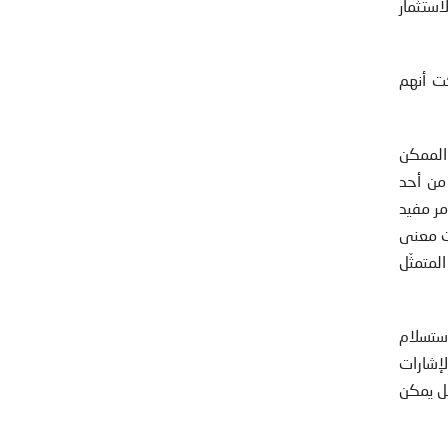
استثمار
ت أنهم
 الممكن
حة فنية من أحد
مر مفيد
ت معنى
لمتمثّل
استسلام
لإشارات
هل يمكن