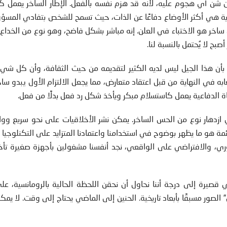
شن أي هجوم عليه، لأنه قد هزم نفسه بالفعل. الإطار الساخر يعمل ك
رية هي أكثر الأوضاع دفاعًا عن الذات، حيث تسمح للشخص بتفادي المسؤ
 ساخر هو الاختباء في العلن. إنه مباشر بشكل فاضح، وهو نوع من الخداع
صبح لا يُحتمل بالنسبة لنا.
أن هذا الجيل ليس لديه الكثير لتقديمه من حيث الثقافة، وأن كل شيء
به في النهاية من قبل اعتقاد متعارض، مما يجعل الالتزام الأول يبدو ساخ
ياة الدفاعية يعمل كاستسلام مبكر ويأخذ شكل رد فعل بدلًا من فعل.
ازدهار نوع من الحس الساخر. يمكن نشر الأخلاقيات على نحو سريع وو
ئمة هو ما يظهر بوضوح في استخدامنا واعتمادنا المتزايد على التكنلوجيا ا
، والافتراضي على الواقعي، نجد أنفسنا مشغولين بأجهزة صغيرة تأخذ
قصيرة إلى درجة أننا نحاول أن نحقن اللحظة الحالية بالرومانسية، عل
 الصور مسبقًا بأبعاد تاريخية. الحنين إلى الماضي يحتاج إلى وقت. لا يمك