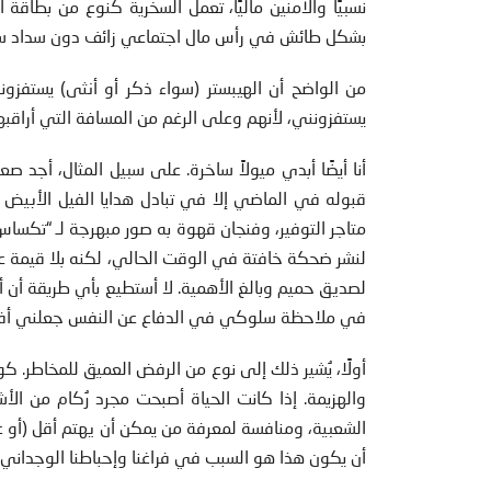
نسبيًا والآمنين ماليًا، تعمل السخرية كنوع من بطاقة ا
بشكل طائش في رأس مال اجتماعي زائف دون سداد سن
من الواضح أن الهيبستر (سواء ذكر أو أنثى) يستف
يستفزونني، لأنهم وعلى الرغم من المسافة التي أراقب
أنا أيضًا أبدي ميولاً ساخرة. على سبيل المثال، أجد ص
متاجر التوفير، وفنجان قهوة به صور مبهرجة لـ “تكسا
لنشر ضحكة خافتة في الوقت الحالي، لكنه بلا قيمة 
لصديق حميم وبالغ الأهمية. لا أستطيع بأي طريقة أن أتح
في ملاحظة سلوكي في الدفاع عن النفس جعلني أفك
أولًا، يُشير ذلك إلى نوع من الرفض العميق للمخاطر. ك
والهزيمة. إذا كانت الحياة أصبحت مجرد رُكام من الأش
الشعبية، ومنافسة لمعرفة من يمكن أن يهتم أقل (أو عل
أن يكون هذا هو السبب في فراغنا وإحباطنا الوجداني؟ 