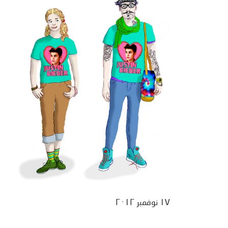
١٧ نوفمبر ٢٠١٢