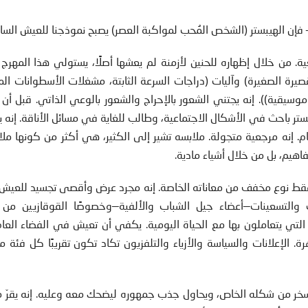
فإن الهيبستر (الشخص المُحب لمواكبة العصر) يصبح نموذجنا للعيش الساخ
من خلال إظهاره للحنين لأزمنة لم يعشها أصلًا، يستولي هذا المهرج 
لقصيرة الصغيرة) وآليات (دراجات السرعة الثابتة، مشغلات الأسطوانات ال
سيقية)). إنه يجتني الشعور بالإحراج والشعور بالوعي الذاتي. قبل أن 
ستر باحث في الأشكال الاجتماعية، وطالب للغاية في مسائل الأناقة. إنه ي
ام. إنه مرجعية متجولة. ملابسه تشير إلى الكثير، هي أكثر من كونها ملا
هيم، بل من خلال أشياء مادية.
ط نوع مخفف من معاناته الخاصة. إنه مجرد عرض وأقصى تجسيد للعيش ا
ات والتسعينات—أعضاء جيل الشباب والألفية—وخصوصًا القوقازيين من 
التي يتعاملون بها مع الحياة اليومية. يكفي أن تعيش في الفضاء العا
 الإعلانات والسياسة والأزياء والتلفزيون تكاد تكون تقريبًا كل فئة 
 ويسخر من شكله الخاص، ويحاول جذب جمهوره ليضحك معه وعليه. إنه يقرّ