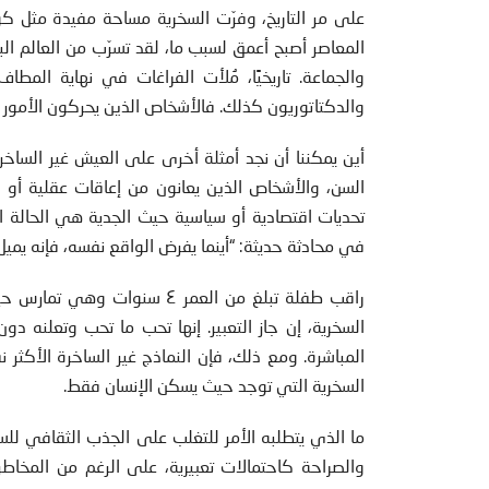
على مر التاريخ، وفرّت السخرية مساحة مفيدة مثل كو
المعاصر أصبح أعمق لسبب ما، لقد تسرّب من العالم الب
والجماعة. تاريخيًا، مُلأت الفراغات في نهاية المط
والدكتاتوريون كذلك. فالأشخاص الذين يحركون الأمور ف
أين يمكننا أن نجد أمثلة أخرى على العيش غير الساخر؟
السن، والأشخاص الذين يعانون من إعاقات عقلية أو 
تحديات اقتصادية أو سياسية حيث الجدية هي الحالة ا
في محادثة حديثة: “أينما يفرض الواقع نفسه، فإنه يميل 
راقب طفلة تبلغ من العمر ٤ س
السخرية، إن جاز التعبير. إنها تحب ما تحب وتعلنه دو
المباشرة. ومع ذلك، فإن النماذج غير الساخرة الأكثر ن
السخرية التي توجد حيث يسكن الإنسان فقط.
ما الذي يتطلبه الأمر للتغلب على الجذب الثقافي للسخ
والصراحة كاحتمالات تعبيرية، على الرغم من المخاطر