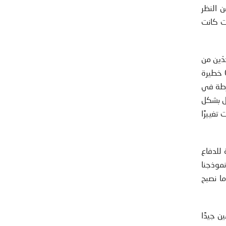
ن النظر
ات كانت
ن حدّين من
الانهيار المعماري: جدار برلين في عام ١٩٨٩ والبرجين التوأمين the Twin Towers في عام ٢٠٠١. كانت حركة الغرنج Grunge خطيرة
تي ربما تكون مفرطة في
مل بشكل
تغييرًا
ة للدفاع
نموذجنا
ا نصبح
ن جيدًا