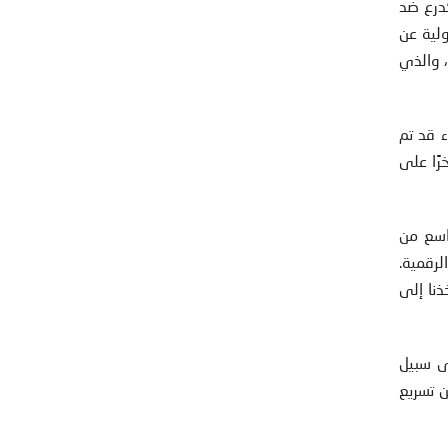
درع ضد
ولية عن
، والذي
 قد تم
رًا على
اسع من
لرقمية.
نا إلى
ى سبيل
ن تسريع