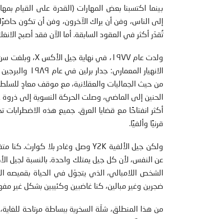
بينما اكتسبنا بعض المهارات (القدرة على القيام بمها
إلى الناس، وفن أن يراك الآخرون، وفن أن تكون حاضرًا
تُقدّر أكثر في العقود السابقة. أما الآن فقد أصبح الانغ
ولدت عام ١٩٧٧، ف
الحنين إلى الماضي، وصلت الحركة النسوية إلى ذروة غي
أكثر انفتاحًا مع قضايا العرق. جميع هذه الاضطرابات 
قرنيًا وألفيًا.
ولكن جيل الألفية Y2K وصل وغادر بلا 
عن النفس، لأن كل جيل يمتلك واحدة. بالنسبة لجيل الأكس
الشخص اللامبالي، الذي يتجوّل في الحياة بقميصه 
ضجرين وغير مبالين، كنا غاضبين وكئيبين بشكل غير مفه
من هذا المنطلق، شلّة السخرية ببساطة مرتاحة للغاية، 