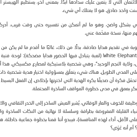
لائتمان التي لا يتعين عليك سدادها أبدًا. بمعنى آخر، يستطيع الهيبستر ال
ت واحد صادق. هو لا يمتلك أي شيء.
زوني بشكل واضح، وهو ما لم أتمكن من تفسيره حتى وقت قريب. أدرك
هم منها، نسخة مفخّمة عني.
عوبة في تقديم هدايا صادقة. بدلًا من ذلك، غالبًا ما أقدم ما لم يكن من
قبوله في الماضي إلا في تبادل هدايا الفيل الأبيض White Elephant (لعبة يتبادل فيها الحضور هدايا مضحكة): لو
س، ولاية النجم الوحيد”، وهي شخصية بلاستيكية لمصارع مكسيكي. هذا أ
على المدى الطويل. هناك شيء يتعلّق بمسؤولية اختيار هدية شخصية ذا
مّل فكرة أن صديقًا يكره الهدية التي اخترتها بإخلاص. إن الفعل البسيط ا
ر بعمق في مدى خطورة المواقف الساخرة المحتملة.
وظيفة للخوف والعار الوقائي، يُشير العيش الساخر إلى الخدر الثقافي وال
ياء القليلة المفروضة بطرافة وسلسلة لا نهائية من النكات الساخرة وا
ى الأقل، أداء لهذه المنافسة)، فيبدو أننا قمنا بخطوة جماعية خاطئة. 
أم أنه عَرَض؟