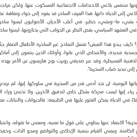
نها متنفس بلاغي للاحتدامات الاجتماعية المسكوت عنها. ولكن مزاجنا 
لاغي إلى الحياة ذاتها. هذا العرف الساخر قد يقود إلى خواء وتفاهة عق
اف بشيء ما—وبشيء خطير، في أغلب الأحيان. الأصوليون ليسوا ساخرين 
ي المشهد السياسي، بغض النظر عن الجوانب التي يختارونها، ليسوا ساخرين
 كيف يبدو هذا العيش؟ تشمل النماذج غير الساخرة الأطفال الصغار جدًا
جسدية شديدة، والأشخاص الذي عانوا، وأولئك الذين ينتمون إلى أماكن
لذهنية المسيطرة. وقد عبر صديقي روبرت بوج هاريسون عن الأمر بهذه ا
إلى تبديد ضباب السخرية”.
نوات وهي تمارس حياتها اليومية. لن تجد أدنى قدر من السخرية في سلوكها. إنها، لم تر
ن رياء. إنها ليست مدركة بشكل خاص لتدقيق الآخرين. ولا تختبئ وراء ال
قاءً في الحياة يمكن العثور عليها في الطبيعة: فالحيوانات والنباتات م
رية؟ الابتعاد عنها ينطوي على قول ما تعنيه، ومعنى ما تقوله، واعتبار
 الكامنة. ويعني القيام بتنمية الإخلاص والتواضع ومحو الذات، وخفض