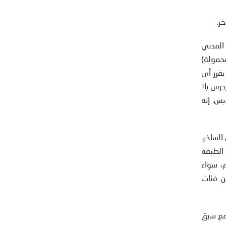
ر.
المدني
محمولة)
يقرر أي
درس بلا
بس. إنه
لساخر.
الطبقة
م، سواء
من فئات
 مع سبق