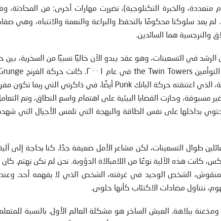
م متعددة، والخبرة التكنلوجية)، تضررت مهارات أخرى: فن المحادثة، وف
. لم يعد سلوكنا محكومًا بالتحفظ والبراعة والنعمة والانتباه، وهي صف
لاق والنرجسية هما السائدين.
ي نهاية جيل الأكس X، وبلغت سن الرشد في التسعينات، وهو عقد يبدو الآن خاليًا نسبيًا من السخرية، بي
من حيث الجماليات والعقلانية، مع موقف معادٍ للسلطة، الذي اعتنقته حركة البانك Punk أيضًا. في ذاكرتي ال
ر مسبوقة، وحازت القضايا البيئية على اهتمام واسع النطاق، وتم التعا
تحتوي بداخلها على نفس الطاقة والبهجة التي تلمس الأجيال التي شهدت 
كوارث. كنا متفائلين طوال التسعينات، لكن مشاعر الأمل ضعيفة جدًا. كنا بحاجة إلى آلي
، كانت هذه الآلية نوعًا من اللامبالاة الدؤوبة. نحن لم نكن نهتم. كان 
المنقوش، الشخص الوحيد في غرفته، الشخص الذي لا يفهمه أحد. وعندم
وم، نتناول مضادات الاكتئاب كأنها حلوى.
ومذعنة ببلاهة. العيش الساخر هو مشكلة العالم الأول. بالنسبة للمتعلمي