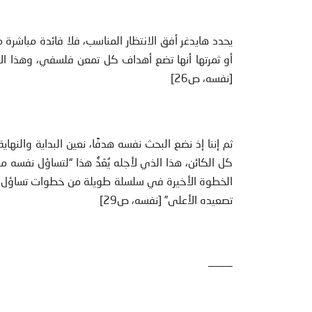
يحدد هايدغر أفق الانتظار المناسب، فلا فائدة مباشرة 
أو ثمرتها أنها تضع أهداف كل تمعن فلسفي، وهذا الأ
[نفسه، ص26]
ثم إننا إذ نضع البحث نفسه هدفًا، نعين البداية والن
كل الكائن، هذا الذي لأجله يُعَدُّ هذا “لتساؤل نفسه
الخطوة الأخيرة في سلسلة طويلة من خطوات تساؤل م
تصعيده الأعلى” [نفسه، ص29]
———–