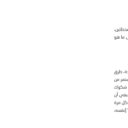
مخطئين،
ل ما هو
ة، طرق
ستمر من
ث شكوك
نبغي أن
كل مرة
 [نفسه،