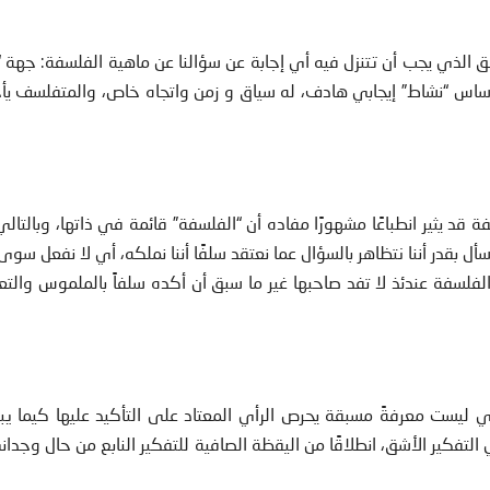
 الذي يجب أن تتنزل فيه أي إجابة عن سؤالنا عن ماهية الفلسفة: جهة “
الأساس “نشاط” إيجابي هادف، له سياق و زمن واتجاه خاص، والمتفلسف ي
قد يثير انطباعًا مشهورًا مفاده أن “الفلسفة” قائمة في ذاتها، وبالتالي
 بقدر أننا نتظاهر بالسؤال عما نعتقد سلفًا أننا نملكه، أي لا نفعل سوى 
ن الفلسفة عندئذ لا تفد صاحبها غير ما سبق أن أكده سلفاً بالملموس والت
 ليست معرفةً مسبقة يحرص الرأي المعتاد على التأكيد عليها كيما يب
التفكير الأشق، انطلاقًا من اليقظة الصافية للتفكير النابع من حال وجدا