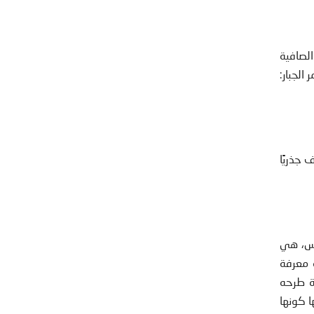
الصافية
الجبار:
 جذريًا
يس، هي
2] وعليه، تكون الفلسفة معرفة
وهو سؤال تعيد الفلسفة طرحه
ا كونها