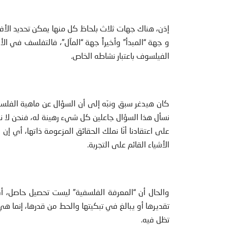
إذن، هناك جهات ثلاث بلحاظ كل منها يمكن تحديد الأفق
و جهة “المبدأ” وأخيراً جهة “المآل”، فالتفلسف في 
الفيلسوف باعتبار نشاطه الخاص.
كان هيدغر سبق ونبّه إلى أن السؤال عن ماهية الفلسفة 
نسأل هذا السؤال جاعلين كل شيء رهينة له، فنحن لا نسأل
على اعتقادنا أنّا نملك الحقائق المزعومة ذاتها، أي إ
الأشياء القائم على التجربة.
والحال أن “المعرفة الفلسفية” ليست تحصيل حاصل، أي
تقديرها أو يبالغ في تبكيتها والحط من قدرها، إنما هي 
تظل فيه.