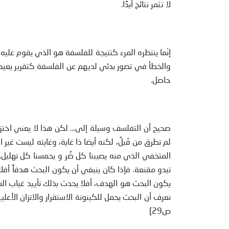
لا تثمر نتائج أبدًا.
إنّما ينتظره المرء كنتيجة للفلسفة هو الذي يقوم عليه
والخطأ في تصور بدئي لديهم عن الفلسفة كتقرير يعيد 
حاصل.
صحيح أن التفلسف وسيلة إلى… لكن هذا لا يعني اختزا
لم تطرق من قَبلُ، لكنه أيضا ذا غاية، وغايته ليست غي
المتخفي الذي منه يصيبنا كل ضُر و يحمسنا كل تهل
تبدو مقنعة. فإذا كان ينبغي أن يكون البحث هدفاً أفلا
يكون البحث هو الهدف، أفلا يحدث بذلك تأييد غياب ا
نعرف أن البحث يحمل للكينونة الاستقرار والاتزان الأعل
ص29]