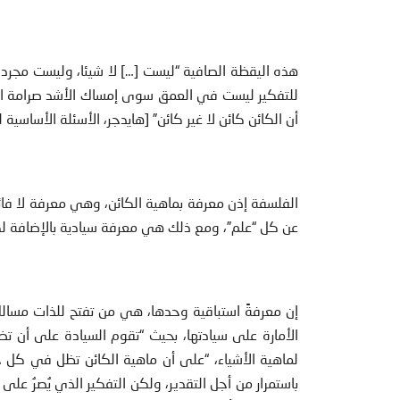
هذه اليقظة الصافية “ليست […] لا شيئا، وليست مجرد غ
للتفكير ليست في العمق سوى إمساك الأشد صرامة المميز
أن الكائن كائن لا غير كائن” [هايدجر، الأسئلة الأساسية ل
الفلسفة إذن معرفة بماهية الكائن، وهي معرفة لا فائدة 
عن كل “علم”، ومع ذلك هي معرفة سيادية بالإضافة لك
إن معرفةً استباقية وحدها، هي من تفتح للذات مسالك
باستمرار من أجل التقدير، ولكن التفكير الذي يُصرُ عل