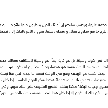
 حكمه عليها، وبحسب هايدغر إن أولئك الذين ينتظرون منها نتائج مباشرة 
طرح ما هو مطروح فعلًا، و معطى سلفاً، فيؤول الأمر بالذات إلى تحصي
له في كونه وسيلة، بل هو غاية أيضاً، هو وسيلة لاستئناف مسالك جديد
ر التفلسف نفسه. البحث نفسه هو هدفنا، وما “البحث إن لم يكن القرب الم
يل. البحث نفسه هو الهدف وهو في الوقت نفسه ما نجده. لكن هنا نبع
 نضع غياب أهدافٍ بلا نهاية، هدفاً؟ هكذا يفكر الفهم الحاسب. إذا كان ي
لسكون وغياب الرضا؟ هكذا يعتقد الشعور المتلهف على ملك سريع. وفي 
يين – لكن ذلك لا يكون إلا إذا كان هذا البحث نفسه، يبحث بالمعنى الحق.”