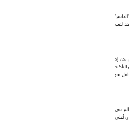
الدافع”
أخذ لقب
 نحن إذ
التأكيد
عامل مع
الغ في
ني أعلى