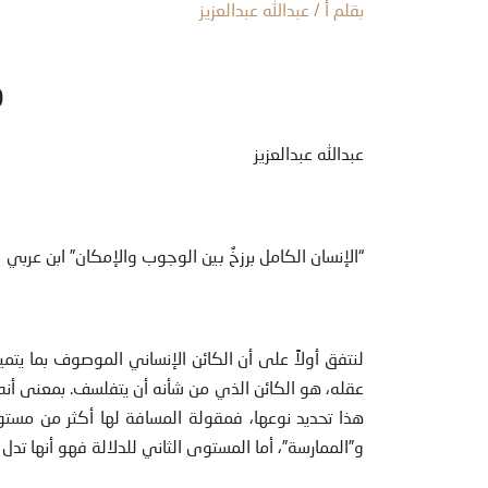
بقلم أ / عبدالله عبدالعزيز
م
عبدالله عبدالعزيز
“الإنسان الكامل برزخٌ بين الوجوب والإمكان” ابن عربي
لنتفق أولاً على أن الكائن الإنساني الموصوف بما يتم
عقله، هو الكائن الذي من شأنه أن يتفلسف. بمعنى أنه 
هذا تحديد نوعها، فمقولة المسافة لها أكثر من مستوى 
و”الممارسة”، أما المستوى الثاني للدلالة فهو أنها تدل