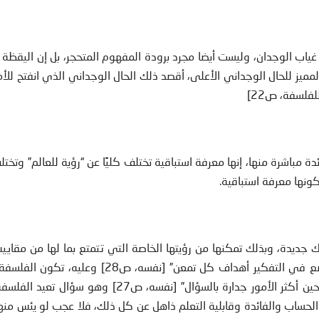
ياب الوجدان، وليست أيضا مجرد برودة المفهوم المتحجر، بل إن اليقظة 
 للحال الوجداني الأعلى، أقصد ذلك الحال الوجداني الذي انفتح للأمر 
لفلسفة، ص22]
مباشرة منها، إنها معرفة استباقية تختلف كليًا عن “رؤية للعالم” وتختلف
ونها معرفة استباقية.
 جديدة، وبذلك تمكنها من رؤيتها الخاصة التي تتمتع بما لها من مقاي
الأمارة على سيادتها، بحيث “تقوم السيادة على أن تضع في التفكير أهداف كل تمعن” [نفسه، ص8
لماهية الأشياء، “على أن ماهية الكائن تظل في كل حين أكثر الأمور جدارة بالسؤال” [نفسه، ص27] 
ى الحساب والفائدة وقابلية التعلم ذاهل عن كل ذلك، فلا عجب لو يئس منه