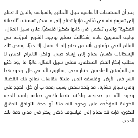
رغم أن المعتقدات الأساسية حول الأخلاق والسياسة والدين لا تحتاج
إلى تسويغ فلسفي قَبْلِي، فإنها تحتاج إلى ما يمكن تسميته بـ”الصيانة
الفكرية” والتي تتضمن في ذاتها تفكيرًا فلسفيًّا. على سبيل المثال،
تواجه المتدينين عادة إشكالاتٌ تتعلق بوجود الشرور المروّعة في
العالم الذي يؤمنون بأنه من صنع إله لا يفعل إلا خيرًا. وبعض تلك
الإشكالات نفسيّ يحتاج إلى إرشاد ديني. ولكن الالتزام الديني لا
يتطلب إنكار الفكر المنطقي. فعلى سبيل المثال، غالبًا ما يود كثير
من المؤمنين الصادقين اختبار مدى إيمانهم بالله في ظل وجود هذا
الشرّ في الأرض. وفلسفة الدين مليئة بنقاشات تعالج تلك القضية.
وفي سياق مشابه، قد يلحد شخص بسبب زعمه ب أن كل الحجج على
وجود الله غير صحيحة. ولكنه عندما يلاقي صياغة راقية للحجة
الكونية المؤكِّدة على وجود الله مثلا أو حجة التوافق الدقيق
للكون، فإنه قد يحتاج إلى فيلسوف ذكي ينظر في مدى دقة تلك
الحجج.