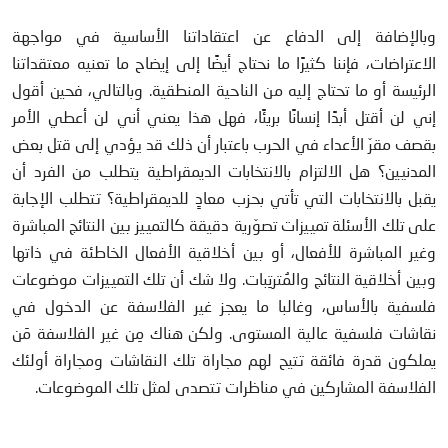
وبالإضافة إلى الدفاع عن اعتقاداتنا الأساسية في مواجهة
الاعتراضات، فإننا كثيرًا ما نحتاج أيضًا إلى إيضاح ما تعنيه معتقداتنا
الرئيسة أو ما تحتاج إليه من الناحية المنطقية. وبالتالي، فحين أقول
إني لن أقتل أبدًا إنسانًا بريئًا، فهل هذا يعني أني لن أعطي الأمر
بقصف مقرّ الأعداء في الحرب باعتبار أن ذلك قد يؤدي إلى قتل بعض
المدنيين؟ هل الالتزام بالانتخابات الديمقراطية يتطلب من الفرد أن
يقبل بالانتخابات التي تأتي بحزب معادٍ للديمقراطية؟ تتطلب الإجابة
على تلك الأسئلة تمييزات تصوّرية دقيقة كالتمييز بين النتائج المباشرة
وغير المباشرة للأفعال، أو بين أخلاقية الأفعال الخاطئة في ذاتها
وبين أخلاقية النتائج والمُترتِبات. ولا شك أن تلك التمييزات موضوعات
فلسفية بالأساس، وغالبا ما يعجز غير الفلاسفة عن الدخول في
نقاشات فلسفية عالية المستوى. ولكن هناك مِن غير الفلاسفة مَن
يملكون قدرة فائقة تتيح لهم مجاراة تلك النقاشات ومجاراة أولئك
الفلاسفة المشاركين في مناظرات تتصدى لمثل تلك الموضوعات.