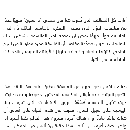
أثارت كل المقالات التي نُشرت هنا في منتدى “ذا ستون” تقريبًا عددًا
من تعليقات القرّاء التي تتحدى الفكرة الأساسية القائلة بأن لدى
الفلسفة قولًا مهمًّا يمكن أن تقدِّمه لغير الفلاسفة. تشتكي تلك
التعليقات شكوى محدَّدة مفادها أن الفلسفة مجرد ممارسة من البرج
العاجي لا ترتبط بالحياة ولا فائدة منها إلا لأولئك المهتمين بالجدالات
المنطقية في ذاتها.
هناك بالفعل تصوّر مهم عن الفلسفة ينطبق عليه هذا النقد. هذا
التصوّر المرتبط عادة بأوائل الفلاسفة المُحدِثين -خصوصًا رينيه ديكارت-
حيث تكون الفلسفة
أساسًا
ضروريا للاعتقادات التي تقود حياتنا
اليومية. على سبيل المثال، أتصرف في هذه الحياة على أساس أن
هناك عالمًا ماديًّا وأن هناك آخرين يخبرون هذا العالم كما أخبره أنا.
ولكن كيف أعرف أن أيًّا من هذا حقيقي؟ أليس من الممكن أنني