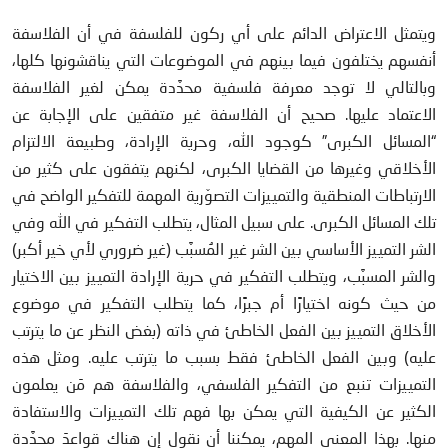
ويتمثل الاعتراض الدائم على أي ركون للفلسفة في أن الفلاسفة
أنفسهم يختلفون فيما بينهم في الموضوعات التي يناقشونها كلها،
وبالتالي لا توجد معرفة فلسفية محدَّدة يمكن لغير الفلاسفة
الاعتماد عليها. صحيح أن الفلاسفة غير متفقين على الإجابة عن
“المسائل الكبرى” كوجود الله، وحرية الإرادة، وطبيعة الالتزام
الأخلاقي وغيرها من القضايا الكبرى، لكنهم يتفقون على كثير من
الارتباطات المنطقية والتمييزات التصوّرية المهمة للتفكير الواضح في
تلك المسائل الكبرى. على سبيل المثال، يتطلب التفكير في الله وفي
الشر التمييز الأساسي بين الشر غير المُسبَّب (غير ضروري لأي خير أكبر)
والشر المسبَّب، ويتطلب التفكير في حرية الإرادة التمييز بين الاختيار
من حيث كونه اختيارًا أم جبرًا، كما يتطلب التفكير في موضوع
الأخلاق التمييز بين الفعل الخاطئ في ذاته (بغض النظر عن ما يترتب
عليه) وبين الفعل الخاطئ فقط بسبب ما يترتب عليه. ومثل هذه
التمييزات تنبع من التفكير الفلسفي، والفلاسفة هم مَن يعلمون
الكثير عن الكيفية التي يمكن بها فهم تلك التمييزات والاستفادة
منها. بهذا المعنى المهم، يمكننا أن نقول إن هناك قواعدَ محدَّدة