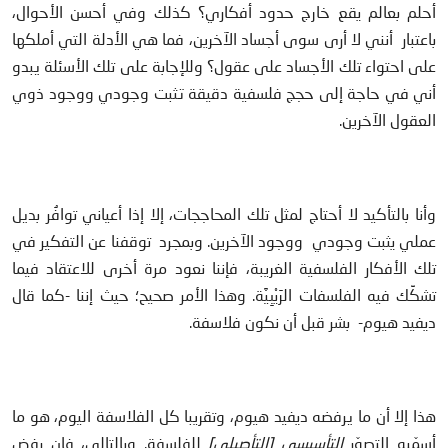
أحلم بعالم يقع خارج حدود أفكاري؟ كذلك وفي أحسن الأحوال،
باعتبار أنني لا أرى سوى أجساد الآخرين، فما هي الأدلة التي أملكها
على احتواء تلك الأجساد على عقول؟ وللإجابة على تلك الأسئلة يبدو
أني في حاجة إلى حجج فلسفية دقيقة تثبت وجودي ووجود ذوي
العقول الآخرين.
وأنا بالتأكيد لا أحتاج لمثل تلك المحاججات، إلا إذا أعياني توافُر بديل
عملي يثبت وجودي ووجود الآخرين. وبمجرد توقفنا عن التفكير في
تلك الأفكار الفلسفية الغريبة، فإننا نعود مرة أخرى للاعتقاد فيما
تشكِّك فيه الفلسفات الرَيْبِيَّة. وهذا الأمر صحيح؛ حيث إننا -كما قال
ديفيد هيوم- بشر قبل أن نكون فلاسفة.
هذا إلا أن ما يرفضه ديفيد هيوم، وتقريبا كل الفلاسفة اليوم، هو ما
أسمّيه التصوّر
التأسيسي [التأصيلي]
للفلسفة. وبالتالي، فإن رفض