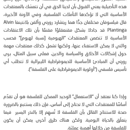
هذه التأصيلية يعني القبول بأن لدينا الحق في أن نتمسّك بالمعتقدات
الأساسية التي لا تؤكدها التأملات الفلسفية. وفي الآونة الأخيرة،
قال فيلسوفان مختلفان جدًّا هما ريتشارد رورتي وألفن بلانتينغا Alvin
Plantinga قد جادلا بشكل مقنعقلوًا مقنعًا بأن تلك الاعتقادات
الأساسية لا تتضمن المعتقدات “الهيومية [نسبة لهيوم]” فحسب
والتي لا يمكن الاستغناء عنها، ولكنها تشمل كذلك معتقدات مهمة
حول إشكالات الأخلاق والسياسة والدين. فعلى سبيل المثال، يرى
رورتي أن المبادئ الأساسية للديموقراطية الليبرالية لا تتطلب أي
تأسيس فلسفي (“أولوية الديموقراطية على الفلسفة”).
وإذا كنا نعتقد أن “الاستعمال” الوحيد الممكن للفلسفة هو أن تقدِّم
أساسًا للمعتقدات التي لا تحتاج إلى أساس، فإن ذلك يستتبع بالضرورة
صحة للاستنتاج القائل بأن الفلسفة لا تُسهِم إلا بالنذر اليسير فيما
يتعلّق بالحياة اليومية. ولكن هناك طرق أخرى يمكن أن يكون
للفلسفة من خلالها أهمية عمليّة.