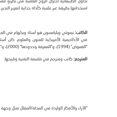
تحاول الطبيعانية اختزال الروح العلمية في نظريةٍ ف
استخدامها بطريقة غير علمية كأداة جدلية لتعزيز التحيز
الكاتب:
تيموثي ويليامسون هو أستاذ ويكهام في المن
في الأكاديمية الأمريكية للفنون والعلوم. كان أست
“الغموض” (1994)، و”المعرفة وحدودها” (2000)، و”فلسفة الفلسفة” (2007).
المترجم:
كاتب ومترجم في فلسفة التقنية وتاريخها.
“الآراء والأفكار الواردة في المجلة/المقال تمثل وجهة