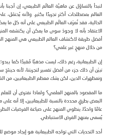
لنبدأ بالتساؤل عن ماهيَّة العالَم الطبيعي، إن أجبنا بأ
العالم بمصطلحات أكثر تجريدًا بكثير. ولأنه يُحتمَل،
الحالية، فقد نُعرّف العالَم الطبيعي على أنه كل ما يم
الاعتقاد بأنه لا وجودَ سوى ما يمكن أن يكتشفه المنه
أفضل طريقة لاكتشاف العالم الطبيعي هي المنهج العل
من خلال منهجٍ غير علمي؟
إن الطبيعانية، رغم ذلك، ليست مذهبًا مُقيدًا كما يبد
تبيّن أن ذلك جزء من أفضل تفسير لتجربتنا، لأنه حينئذٍ
وتمظهرات الدين، لكن يشك معظم الطبيعانيين، من الناحية
ما المقصود بالمنهج العلمي؟ ولماذا نفترض أن للعلم من
البعض بطرقٍ محددة بالنسبة للطبيعانيين، إلا أنه على م
عامًا واحدًا. ينطوي المنهج على صياغة الفرضيات النظرية
يُسمى بمنهج الفرض الاستنباطي.
أحد التحديات التي تواجه الطبيعانية هو إيجاد موضع لل