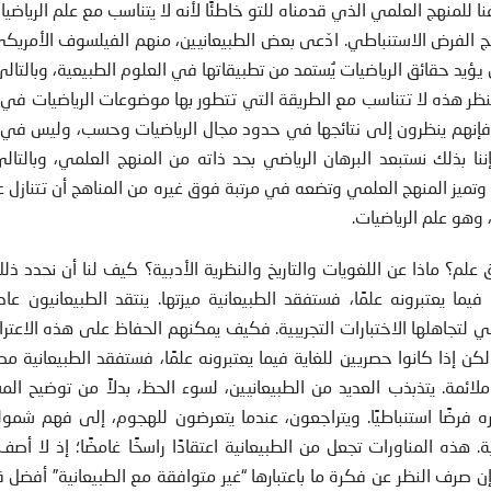
نا للمنهج العلمي الذي قدمناه للتو خاطئًا لأنه لا يتناسب مع علم الرياضي
نهج الفرض الاستنباطي. ادّعى بعض الطبيعانيين، منهم الفيلسوف الأمريكي
ؤيد حقائق الرياضيات يُستمد من تطبيقاتها في العلوم الطبيعية، وبالتالي
النظر هذه لا تتناسب مع الطريقة التي تتطور بها موضوعات الرياضيات في 
رَحة، فإنهم ينظرون إلى نتائجها في حدود مجال الرياضيات وحسب، وليس في 
إننا بذلك نستبعد البرهان الرياضي بحد ذاته من المنهج العلمي، وبالتالي
 وتميز المنهج العلمي وتضعه في مرتبة فوق غيره من المناهج أن تتنازل ع
 وهو علم الرياضيات.
 علم؟ ماذا عن اللغويات والتاريخ والنظرية الأدبية؟ كيف لنا أن نحدد ذ
ما يعتبرونه علمًا، فستفقد الطبيعانية ميزتها. ينتقد الطبيعانيون عا
كفي لتجاهلها الاختبارات التجريبية. فكيف يمكنهم الحفاظ على هذه الاعتر
إذا كانوا حصريين للغاية فيما يعتبرونه علمًا، فستفقد الطبيعانية مص
لائمة. يتذبذب العديد من الطبيعانيين، لسوء الحظ، بدلاً من توضيح المس
ره فرضًا استنباطيًا. ويتراجعون، عندما يتعرضون للهجوم، إلى فهم شمولي
ة. هذه المناورات تجعل من الطبيعانية اعتقادًا راسخًا غامضًا؛ إذ لا أ
ن صرف النظر عن فكرة ما باعتبارها “غير متوافقة مع الطبيعانية” أفضل قل