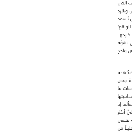
ات الذي
 ويلارد
 يُستمد
الواقع؛
خارجها.
 نشوِّه
ن واحدٍ
لك؟ هذه
دةً بعض
اضات ما
داقيتها
ألة. إذ
ٍّ أكثر
صف نفسي
يلاً من