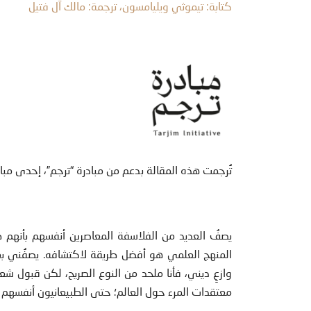
كتابة: تيموثي ويليامسون، ترجمة: مالك آل فتيل
تُرجمت هذه المقالة بدعم من مبادرة “ترجم”، إحدى مبا
يصفُ العديد من الفلاسفة المعاصرين أنفسهم بأنهم طب
المنهج العلمي هو أفضل طريقة لاكتشافه. يصفُني بعض
وازعٍ ديني، فأنا ملحد من النوع الصريح، لكن قبول شع
معتقدات المرء حول العالم؛ حتى الطبيعانيون أنفسهم 