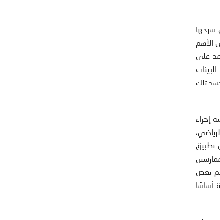
ي شرحها
 الأهم
تمد على
البيئات
جسد تلك
ة إجراء
لرياضي،
ن تطبيق
ممارسين
جم بعض
 أساسًا