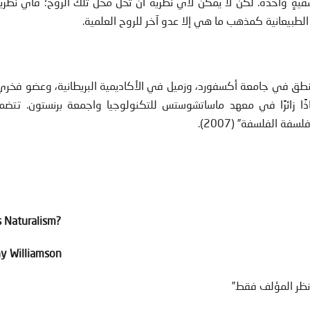
لسفيةٍ واحدة. لكن لا يمكن لأي نظرية أن تحل محل تلك الروح؛ فأي نظر
. الطبيعانية كمذهب ما هي إلا عدو آخر للروح العلمية.
طق في جامعة أكسفورد، وزميل في الأكاديمية البريطانية، وعضو فخري
اذًا زائرًا في معهد ماساتشوستس للتكنولوجيا واجمعة برنستون. تتضم
?What Is Naturalism
y Williamson
 نظر المؤلف فقط”