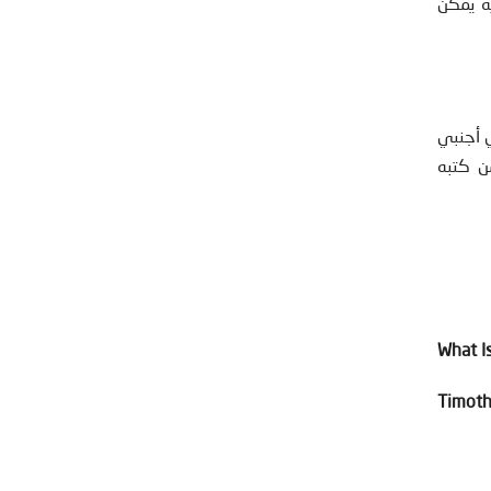
ية يمكن
 أجنبي
ن كتبه
Timoth