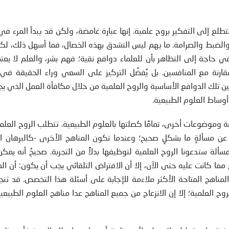
طلع إلى التفكير بروح علمية. إنها عبارة غامضة، ولكن قد يبدأ المرء ف
لضبط والصرامة. ما يهم ليس التشدق بهذه الخصال، فما أسهل ذلك، لكن
ي حاجة إلى التظاهر بأن للعلماء دوافع نقية؛ فهم بشر، والعلم لا يع
مقارنة مع المنافسين. بل يُفضَّل التركيز على السعي وراء الحقيقة في 
بين تلك الدوافع الأساسية والروح العلمية من خلال مكافأة العمل الذي ي
أوساط العلوم الطبيعية.
فة وموضوعات أخرى، تمامًا كصلتها بالعلوم الطبيعية. تتطلب الروح العلمي
 عن مسألةٍ ما بشكلٍ صحيح؛ وعندما تكون المناهج الأخرى -كالبرهان ا
سألة ستدعونا الروح العلمية لتوظيفها بدلاً من التجربة. صحيحٌ أنه يمك
 مما كانت عليه حتى الآن، إلا أن الافتراض التلقائي يجب أن يكون: أن ال
ناهج المتاحة الأكثر ملاءمة للإجابة على أسئلة هذا التخصص. قد تن
الروح العلمية؛ إلا إن الانزعاج من جميع المناهج عدا مناهج العلوم الطبيعية