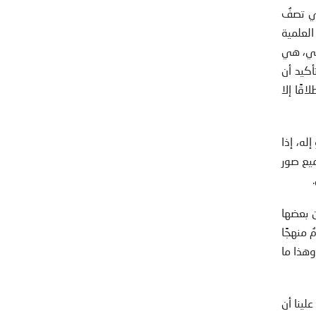
تي تصفُ
العلمية
الي، هي
أكيد أن
قًا إلا
له، إذا
ميع صور
ن بعضها
 منهجًا
وهذا ما
لينا أن