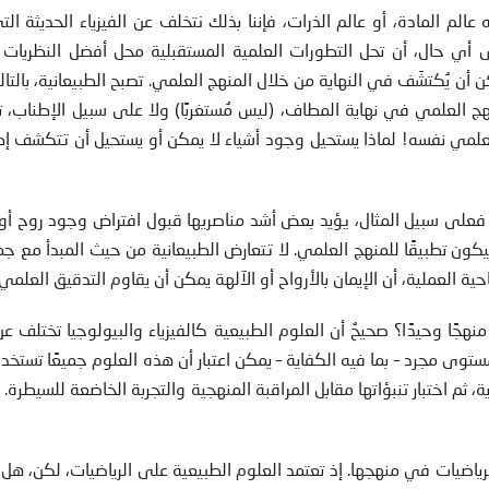
نه عالم المادة، أو عالم الذرات، فإننا بذلك نتخلف عن الفيزياء الحديثة ال
 على أي حال، أن تحل التطورات العلمية المستقبلية محل أفضل النظريات 
كن أن يُكتشَف في النهاية من خلال المنهج العلمي. تصبح الطبيعانية، بالت
ج العلمي في نهاية المطاف، (ليس مُستغربًا) ولا على سبيل الإطناب، ت
مي نفسه! لماذا يستحيل وجود أشياء لا يمكن أو يستحيل أن تتكشف إطلا
و؛ فعلى سبيل المثال، يؤيد بعض أشد مناصريها قبول افتراض وجود روح أو إ
 سيكون تطبيقًا للمنهج العلمي. لا تتعارض الطبيعانية من حيث المبدأ مع ج
 العملية، أن الإيمان بالأرواح أو الآلهة يمكن أن يقاوم التدقيق العلمي.
هجًا وحيدًا؟ صحيحٌ أن العلوم الطبيعية كالفيزياء والبيولوجيا تختلف ع
ستوى مجرد – بما فيه الكفاية – يمكن اعتبار أن هذه العلوم جميعًا تستخدمُ
، ثم اختبار تنبؤاتها مقابل المراقبة المنهجية والتجربة الخاضعة للسيطرة. 
رياضيات في منهجها. إذ تعتمد العلوم الطبيعية على الرياضيات، لكن، هل ع