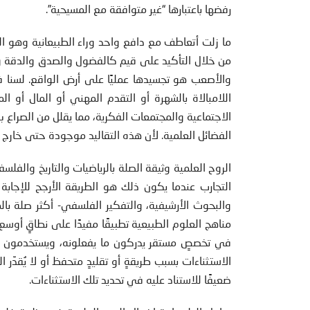
رفضها باعتبارها “غير متوافقة مع المسيحية”.
ما زلت أتعاطف مع دافع واحد وراء الطبيعانية وهو الت
من خلال التأكيد على قيم كالفضول والصدق والدقة وا
والأصعب هو تجسيدها عمليًا على أرض الواقع. لسنا ف
اللامبالاة بالشهرة أو التقدم المهني أو المال أو ال
الاجتماعية والمجتمعات الفكرية، مما يقلل من الصراع 
الفضائل العلمية. لأن هذه التقاليد موجودة حتى خارج 
الروح العلمية وثيقة الصلة بالرياضيات والتاريخ والفلس
التجارب عندما يكون ذلك هو الطريقة الأرجح للإجابة
والبحوث الأرشيفية، والتفكير الفلسفي- أكثر صلة بالم
مناهج العلوم الطبيعية تطبيقًا مفيدًا على نطاقٍ أوسع
في تخصصٍ مستقر يدركون ما يفعلونه، ويستخدمون الم
الاستثناءات بسبب طريقةٍ أو تقليدٍ متحفظ أو لا يُقدِّر 
ضعيفًا للاستناد عليه في تحديد تلك الاستثناءات.