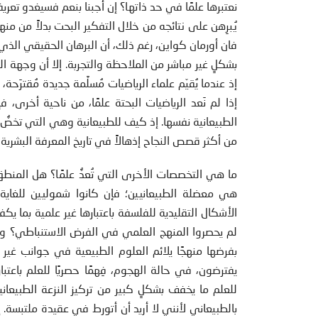
نعتبرها علمًا في حد ذاتها؟ إن أجبنا بنعم فسيغدو تعريف
يُبرِهن على نتائجه من خلال التفكير البحت بدلاً من م
فان أورمان كواين، رغم ذلك، أن البرهان الحقيقي الذي ي
بشكلٍ غير مباشر من الملاحظة والتجربة. إلا أن وجهة 
إذ عندما يُقيّم علماء الرياضيات مُسلَّمة جديدة مُقت
إذا لم نَعد الرياضيات البحتة علمًا، من ناحية أخرى، ف
الطبيعانية نفسها. إذ كيف للطبيعانية وهي التي تخصُّ
من أكثر قصص النجاح إذهالاً في تاريخ المعرفة البشرية،
ما هي التخصصات الأخرى التي تُعدُّ علمًا؟ هل المنطق
هي معضلة الطبيعانيين؛ فإن كانوا شموليين للغاية في
الأشكال التقليدية للفلسفة باعتبارها غير علمية بما ي
لم يحصروا المنهج العلمي في الفرض الاستنباطي؟ ولكن 
بفرضها منهجًا يلائم العلوم الطبيعية في جوانب غير م
يفترضون، في حالة الهجوم، فِهمًا حصريًا للعلم باعتبا
للعلم ما يخفف بشكلٍ كبير من تركيز النزعة الطبيعاني
بالطبيعاني لأنني لا أريد أن أتورط في عقيدة ملتبسة. إ