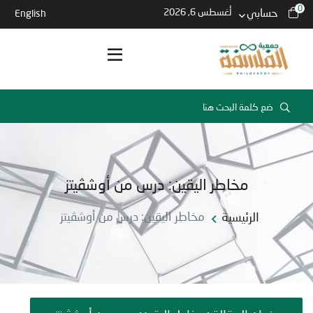
0
حسابي
أغسطس 6, 2026
English
مخاطر اليقين: درس من أوشڤيتز
الرئيسية
مخاطر اليقين: درس من أوشڤيتز