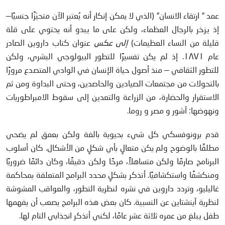
عمد ” ارتقاء الانسان” (الذي لا يمكن إنكار أنه يُعتبر الآن متحيّزًا جنسيًا—
إذ يزخر بالرجال العظماء، ولكن على ما يبدو أنه يحتوي على قلة
قليلة من النساء العظيمات)
إلى عكس
عنوان كتاب داروين الصادر
عام ١٨٧١. إذ لم يكن تفسيرًا للتطور البيولوجي البشري، ولكن
للتطور الثقافي — منذ أصول حياة الإنسان في الوادي المتصدع مرورًا
بالتحولات من مجتمعات الصيادين والحاصدين، وحتى البداوة ومن ثم
الاستقرار والحضارة، من الزراعة والتعدين إلى سقوط الامبراطوريات
ونهوضها: آشور و مصر و روما.
قدم برونوفسكي كل شيء بحيوية بالغة ولكن بعمق لم يضحي
مطلقًا بالوضوح ولم يكن متعالٍ بأي شكلٍ من الأشكال. كان أسلوب
البرنامج صارمًا ولكن متساهلاً، مرحًا ولكن دقيقًا، وكان دائمًا ضروريًا
ومنكشفًا واستكشافيًا. أتذكر بشكلٍ محدد البرامج المتعلقة بمحاكمة
غاليليو، وتردد داروين في نشره لنظرية التطور، والعواقب المشوشة
لنظرية آينشتاين عن النسبية. كان بعض هذه البرامج يصعب أن يفهمها
طفل يبلغ من عمره ثلاثة عشر عامًا، لكني أتذكر انجذابي التام لها.