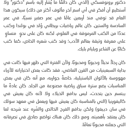
دكتور برونوفسكي (الذي كان دائمًا ما يُشار إليه باسم “دكتور” ولا
أستطيع أن أفكر في أي اسم آخر مألوف أكثر من ذلك) سيكون هذا
العام قد توفى منذ أربعين عامًا في عمر صغير نسبيًا، في عمر
السادسة والستين. كان عالم رياضيات بريطاني وُلد في بولندا وكتب
عددًا من الكتب المرموقة في العلوم، لكنه كان على نحوٍ متساوٍ
على معرفة وثيقة بعالم الأدب؛ وقد كتب شعره الخاص، كما كتب
كتابًا عن الشاعر ويليام بليك.
كان رجلاً نحيلاً وحيويًا ومحبوبًا. ولأن الفترة التي ظهر فيها كانت في
بداية السبعينيات من القرن الماضي، فقد كانت بعض اختياراته للأزياء
مهووسة بالألوان الباستيلية، خاصةً جواربه، مع أنه كان في بعض
المناسبات يضع سترة سباق رياضية مصنوعة من الجلد. كان عادةً ما
يبتسم حين يتحدث، ليس بدافع الخيلاء ولا لأنه كان يعيش في
كاليفورنيا (التي بالمناسبة كان يعيش فيها ويعمل في معهد سولك
في سان دييغو) ولكن بدافع الفرح الخالص والشَرِه عند شرحه لما
كان يعتقد بأهميته. ومع ذلك كان هناك تواضع صادق في تصرفاته
التي جعلته محبوبًا تمامًا.