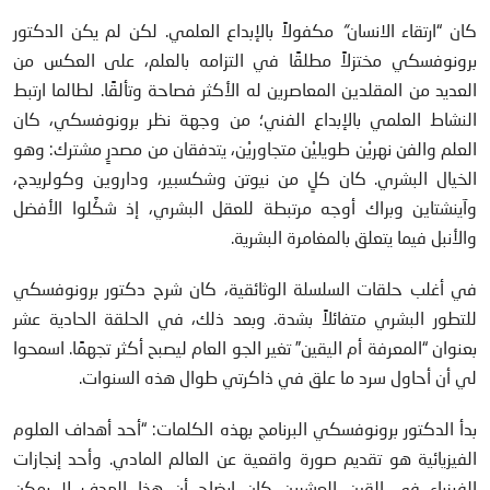
كان “ارتقاء الانسان
“
مكفولاً بالإبداع العلمي. لكن لم يكن الدكتور
برونوفسكي مختزلاً مطلقًا في التزامه بالعلم، على العكس من
العديد من المقلدين المعاصرين له الأكثر فصاحة وتألقًا. لطالما ارتبط
النشاط العلمي بالإبداع الفني؛ من وجهة نظر برونوفسكي، كان
العلم والفن نهريْن طويليْن متجاوريْن، يتدفقان من مصدرٍ مشترك: وهو
الخيال البشري. كان كلٍ من نيوتن وشكسبير، وداروين وكولريدج،
وآينشتاين وبراك أوجه مرتبطة للعقل البشري، إذ شكَّلوا الأفضل
والأنبل فيما يتعلق بالمغامرة البشرية.
في أغلب حلقات السلسلة الوثائقية، كان شرح دكتور برونوفسكي
للتطور البشري متفائلاً بشدة. وبعد ذلك، في الحلقة الحادية عشر
بعنوان “المعرفة أم اليقين” تغير الجو العام ليصبح أكثر تجهمًا. اسمحوا
لي أن أحاول سرد ما علق في ذاكرتي طوال هذه السنوات.
بدأ الدكتور برونوفسكي البرنامج بهذه الكلمات: “أحد أهداف العلوم
الفيزيائية هو تقديم صورة واقعية عن العالم المادي. وأحد إنجازات
الفيزياء في القرن العشرين كان إيضاح أن هذا الهدف لا يمكن