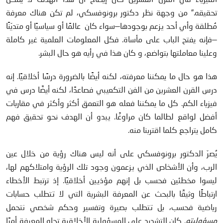
تحقيقه.” من وجهة نظر دكتور برونوفسكي، لم تكن هناك معرفة
مُطلقة وأي أحد يزعم بوجودها—سواء كان عالمًا أو سياسيًا أو متديّنًا
—فإنه يفتح الباب على مأساة. فكل المعلومات العلمية غير كاملة
وعلينا معاملتها بتواضع، و كان هذا في رأيه هو حال البشر.
هذا هو حال ما يمكننا معرفته، لكنه أيضًا بالضرورة درسًا أخلاقيًا. إنه
درس القرن العشرين من الفن التكعيبي فصاعدًا، لكنه أيضًا درس في
فيزياء الكم. كل ما يمكننا فعله هو التعمق أكثر وأكثر في مقاربات
أفضل لواقع لطالما كان مراوغًا. يبدو أن الهدف نحو تحقيق فهم
كامل يتراجع كلما اقتربنا منه.
يُصرّ الدكتور برونوفسكي على أنه ليس هناك رؤية من خلال عين
الرب، وأن الأشخاص الذي يزعمون وجود تلك الرؤية وامتلاكهم لها،
ليسوا مخطئين فحسب بل إنهم مؤذيين أخلاقيًا. إذ ترتبط الأخطاء
ارتباطًا وثيقًا بالبحث عن المعرفة البشرية التي لا تتطلب حسابات
رياضية فحسب، بل تتطلب بصيرة وتفسير وحكم شخصي نتحمل
مسؤوليته
. كان التشديد على المسؤولية الأخلاقية تجاه المعرفة أمرًا