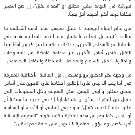
فيزيائية في النهاية بيقينٍ مطلق أو “انعدام تقبّل”، إن صح التعبير.
فكلما عرفنا أكثر، أصبحنا أقل يقينًا.
في عالم الحياة اليومية، لا نتقبّل فحسب عدم الدقّة المُطلقة بلا
مبالاة كئيبة، بل نوظّف باستمرار عدم الدقّة المطلقة هذه في
علاقاتنا مع الأشخاص الآخرين. إذ تتطلب علاقاتنا مع الآخرين أيضًا مبدأ
التقبّل. فنحن نُقابل الآخرين عبر منطقة غامضة من المفاوضات
والمقاربات؛ مثل الاستماع والمحادثات المتبادلة والتفاعل الاجتماعي.
من وجهة نظر الدكتور برونوفسكي، فإن العاقبة الأخلاقية للمعرفة
هي أننا يجب ألا نبني على الإطلاق أحكامنا على الآخرين على أساس
معنى مطلق وإلهي لليقين. فكل المعرفة وكل المعلومات التي
تنتقل بين البشر لا يمكن أن يتم تبادلها إلا في حدود ما يمكننا أن
نطلق عليه “التصرف بتقبّل”، سواء في العلوم، أو الأدب، أو السياسة
أو الدين. كما يعبّر عن هذه الفكرة ببلاغة بقوله “المعرفة الإنسانية
أمر شخصي ومسؤول، مغامرة لا تنتهي على حافة عدم اليقين.”