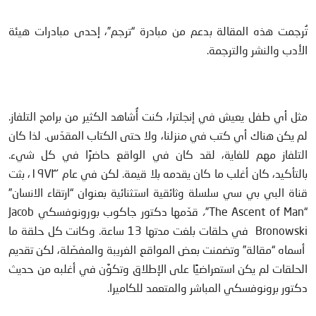
تُرجمت هذه المقالة بدعم من مبادرة “ترجم”، إحدى مبادرات هيئة
الأدب والنشر والترجمة.
مثل أي طفل يعيش في إنجلترا، كنت أُشاهد الكثير من برامج التلفاز.
لم يكن هناك أي كتب في منزلنا، ولا حتى الكتاب المقدّس. لذا كان
التلفاز مهم للغاية، لقد كان في الواقع حاضرًا في كل شيء.
بالتأكيد، كان أغلب ما كان يقدمه بلا قيمة. لكن في عام ١٩٧٣، بثت
قناة البي بي سي سلسلة وثائقية استثنائية بعنوان “ارتقاء الانسان”
“The Ascent of Man”
،
قدّمها دكتور جاكوب بورونوفسكي Jacob
Bronowski في حلقات بلغت مدتها 13 ساعة. وكانت كل حلقة ما
أسماه “مقالة” وتضمنت بعض المواقع الغريبة والمفصّلة، لكن تقديم
الحلقات لم يكن استعراضيًا على الإطلاق وتكوَّن في أغلبه من حديث
دكتور برونوفسكي المباشر والمتعمد للكاميرا.