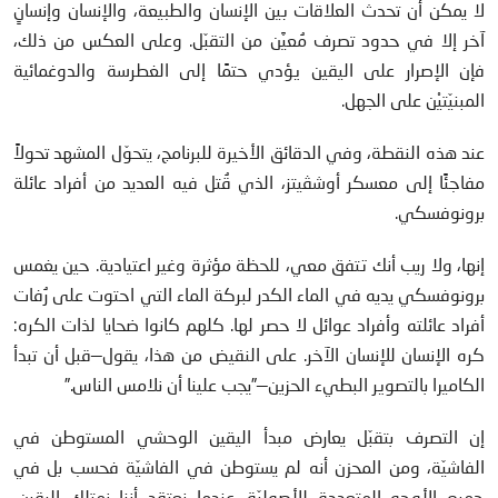
لا يمكن أن تحدث العلاقات بين الإنسان والطبيعة، والإنسان وإنسانٍ
آخر إلا في حدود تصرف مُعيَّن من التقبّل. وعلى العكس من ذلك،
فإن الإصرار على اليقين يؤدي حتمًا إلى الغطرسة والدوغمائية
المبنيّتيْن على الجهل.
عند هذه النقطة، وفي الدقائق الأخيرة للبرنامج، يتحوّل المشهد تحولاً
مفاجئًا إلى معسكر أوشڤيتز، الذي قُتل فيه العديد من أفراد عائلة
برونوفسكي.
إنها، ولا ريب أنك تتفق معي، للحظة مؤثرة وغير اعتيادية. حين يغمس
برونوفسكي يديه في الماء الكدر لبركة الماء التي احتوت على رُفات
أفراد عائلته وأفراد عوائل لا حصر لها. كلهم كانوا ضحايا لذات الكره:
كره الإنسان للإنسان الآخر. على النقيض من هذا، يقول—قبل أن تبدأ
الكاميرا بالتصوير البطيء الحزين—”يجب علينا أن نلامس الناس.”
إن التصرف بتقبّل يعارض مبدأ اليقين الوحشي المستوطن في
الفاشيّة، ومن المحزن أنه لم يستوطن في الفاشيّة فحسب بل في
جميع الأوجه المتعددة للأصوليّة. عندما نعتقد أننا نمتلك اليقين،