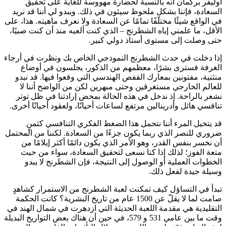
أوليفر بركمان أنه بالنسبة لحضارة مهووسة للغاية على تحقيق
السعادة، فإننا بشكلٍ ملحوظ سيئون في ذلك. ويبدو لي أننا قد نريد
في الواقع شيئًا مختلفًا تمامًا عن السعادة ولا نعرف ماهيته. هذا، على
الأقل، ما علمني إياه الشطرنج – الذي كنت ألعبه منذ أن كنت صبيًا،
حتى وصلت إلى مستوى أستاذ دولي كبير.
إذا دخلت في حدث الشطرنج النموذجي الخاص بك ونظرت في أرجاء
الغرفة فسترى بشرًا، معظمهم من الذكور، يجلسون في أوضاع
منثنية، مفتونين بمعارك القفص الهندسي التي وقعوا فيها. قد نبدو
للعالم الخارجي مستغرقين وحتى مبهرين لكن من الواضح أننا لا
نشعر بالراحة. إذ ندخل في هذه الحالة بمحض إرادتنا في ظل توتر
تنافسي هائل وأدرينالين مرتفع لساعات أحيانًا، ولعقود أحيانًا أخرى.
قد يتخيل المرء أننا نتحمل هذا الضغط الفكري التنافسي كثمنٍ
ضروري للنصر الذي ربما يكون جزءًا من السعادة. لكننا من المحتمل
أن نخسر بنفس القدر، وهو الأمر الذي يكون دائمًا أكثر إيلامًا من
متعة الفوز؛ لذلك إذا كنا نسعى لتحقيق السعادة، سواء من حيث
الخطوات العملية أو الوصول إلى النتيجة، فإن الشطرنج لا يبدو
وسيلة جيدة لفعل ذلك.
تبدأ في التساؤل كيف تمكنت لعبة الشطرنج من الاستمرار كشاهدٍ
صامت لما لا يقلّ عن 1500 عام من تاريخ البشرية؟ كانت الحكمة
التقليدية هي مقدمة اللعبة الحديثة التي ازدهرت في شمال الهند في
وقت ما بين عامي 531 و 579، في حين أن هناك بعض التواريخ البديلة