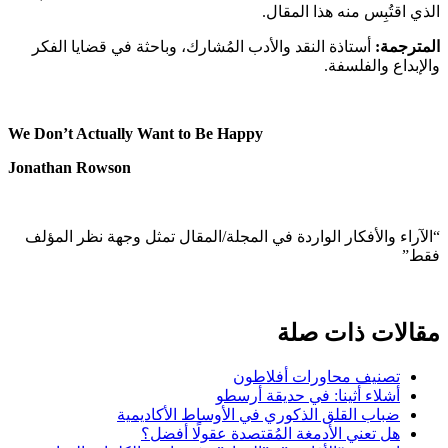
الذي اقتُبِس منه هذا المقال.
المترجمة:
أستاذة النقد والأدب المُشارك، وباحثة في قضايا الفكر
والإبداع والفلسفة.
We Don’t Actually Want to Be Happy
Jonathan Rowson
“الآراء والأفكار الواردة في المجلة/المقال تمثل وجهة نظر المؤلف
فقط”
مقالات ذات صلة
تصنيف محاورات أفلاطون
أشلاء أثينا: في حديقة أرسطو
ضباب القلق الذكوري في الأوساط الأكاديمية
هل تعني الأدمغة المُقتصدة عقولًا أفضل؟