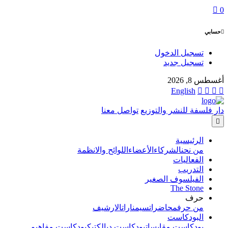
0
حسابي
تسجيل الدخول
تسجيل جديد
أغسطس 8, 2026
English
دار فلسفة للنشر والتوزيع
تواصل معنا
الرئيسية
من نحن
الشركاء
الأعضاء
اللوائح والانظمة
الفعاليات
التدريب
الفيلسوف الصغير
The Stone
حرف
من حرف
محاضرات
سيمنارات
الارشيف
البودكاست
بودكاست مقابسات
بودكاست ديالكتيك
بودكاست مفاهيم