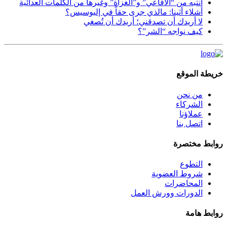
انتبه من “الأفاعي” و”الغزاة” وغيرها من الكلمات العدائية
أشلاء أثينا: مالذي جرى حقاً في إليوسيس؟
لا أريدك أن تصدقني؛ أريدك أن تُصغي
كيف نواجه “الشر”؟
خريطة الموقع
من نحن
الشركاء
عملاؤنا
اتصل بنا
روابط مختصرة
التطوع
شروط العضوية
المحاضرات
الدورات وورش العمل
روابط هامة