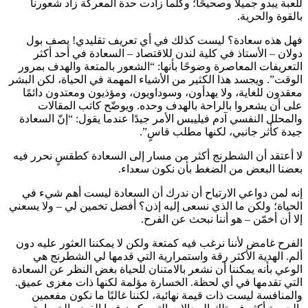
للعبة يبدو جميلاً وصحيحًا؛ وكلما زادت حدة المعركة زاد شعورنا
بالقوة والحرية.
فهل هذه سعادة؟ ليست كذلك في أي تعريف تقليدي! يصف بول
دولان – الأستاذ في كلية لندن للاقتصاد – السعادة في أحد أكثر
التعريفات المعاصرة وضوحًا بأنها: “الشعور بالمتعة والهدف بمرور
الوقت”. ويجسد هذا الكثير من الأشياء المهمة في الحياة، لكن البشر
معقدون للغاية، ولا يهدأون، وسوداويون، ومؤذيون ومعتدون دائمًا
على أن يشعروا بالراحة بالهدف وحده. ويوضّح كاتب المقالات
والمحلل النفسي آدم فيليبس الأمر جيدًا عندما يقول: “إنّ السعادة
جيدة كأثر جانبي، لكنها مطلب قاسٍ”.
لا أعتقد أن الشطرنج أكثر من مسار إلى السعادة كطقسٍ نحرر فيه
بعضنا البعض من الضغط بأن نكون سعداء.
إنه لمن دواعي الارتياح أن ندرك أن السعادة ليست أهم شيء في
الحياة؛ ولكن ما الذي نسعى إليه إذن؟ أفضل تخمين لي – ولا يسعني
إلا أن أخمّن – هو أننا نبحث عن الفرح.
الفرح غامض لأننا نرغب فيه كمتعة ولكن لا يمكننا العثور عليه دون
ألم. الهدية الأكثر رقة واستمرارية التي قدمها لي الشطرنج هي
الوعي بأنه يمكننا أن نشعر بالامتنان للحياة بغض النظر عن السعادة
التي تقدمها في أي لحظة. الخسارة مؤلمة لكنها ذات مغزى عميق.
والمنافسة ليست ذات قيمة نهائية، لكننا غالبًا ما نكون مفعمين