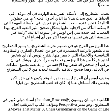
بالحيوية أكثر في تلك المجالات التي يكون فيها الفوز والخسارة
منطقيًا.
يعيدنا الشطرنج إلى الأسئلة السرمدية الواردة في أي موقف في
الحياة: ما الذي يحدث هنا؟ ما الذي أحاول فعله؟ ما هي خطوتي
التالية؟ فنحن عندما نلعب الشطرنج نعيش في الأسئلة المهمة التي
لا يمكننا التأكد من الإجابة عليها بشكلٍ صحيح. تثير اللعبة الفرح، بهذا
المعنى، كما حدده سي إس لويس في سيرته الذاتية: “رغبة غير
مشبعة، التي هي نفسها مرغوبة أكثر من أي إشباعٍ آخر”.
هذا النوع من الفرح هو في صميم تجربة الشطرنج، إذ يتميز الشطرنج
به بالشعور بالرغبة المستمرة في جو من الجمال الفكري والمقاومة
التنافسية والأخطاء التي لا مفر منها. يقترح لويس أن أي شخص
اختبر فرحًا من هذا النوع سيرغب فيه مرةً أخرى، ويشك في أن
يرغب أي شخص قد شعر بهذا الإحساس أن يقايضه بجميع الملذات
في العالم، وهذا صحيح بالتأكيد بالنسبة للعديد من لاعبي الشطرنج.
يضيف لويس أن الفرح ليس بمقدورنا، وقد يكون على حق. لكن
يجعلني ذلك أتساءل عما إذا كان قد لعب الشطرنج من قبل!
الكاتب:
جوناثان روسون (@Jonathan_Rowson) أستاذ دولي كبير في
الشطرنج، وهو مدير Perspectiva ومؤلف الكتاب المرتقب (The
Moves That Matter: A Chess Grandmaster on the Game of Life)،