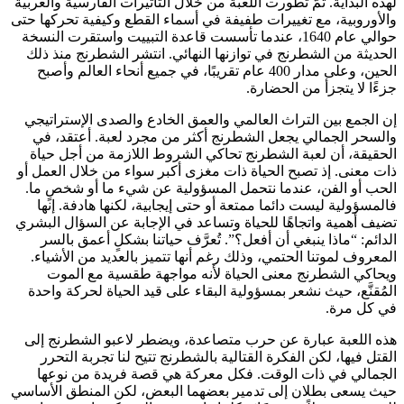
لهذه البداية. ثمّ تطورت اللعبة من خلال التأثيرات الفارسية والعربية
والأوروبية، مع تغييرات طفيفة في أسماء القطع وكيفية تحركها حتى
حوالي عام 1640، عندما تأسست قاعدة التبييت واستقرت النسخة
الحديثة من الشطرنج في توازنها النهائي. انتشر الشطرنج منذ ذلك
الحين، وعلى مدار 400 عام تقريبًا، في جميع أنحاء العالم وأصبح
جزءًا لا يتجزأ من الحضارة.
إن الجمع بين التراث العالمي والعمق الخادع والصدى الإستراتيجي
والسحر الجمالي يجعل الشطرنج أكثر من مجرد لعبة. أعتقد، في
الحقيقة، أن لعبة الشطرنج تحاكي الشروط اللازمة من أجل حياة
ذات معنى. إذ تصبح الحياة ذات مغزى أكبر سواء من خلال العمل أو
الحب أو الفن، عندما نتحمل المسؤولية عن شيء ما أو شخصٍ ما.
فالمسؤولية ليست دائما ممتعة أو حتى إيجابية، لكنها هادفة. إنها
تضيف أهمية واتجاهًا للحياة وتساعد في الإجابة عن السؤال البشري
الدائم: “ماذا ينبغي أن أفعل؟”. تُعرَّف حياتنا بشكلٍ أعمق بالسر
المعروف لموتنا الحتمي، وذلك رغم أنها تتميز بالعديد من الأشياء.
ويحاكي الشطرنج معنى الحياة لأنه مواجهة طقسية مع الموت
المُقنَّع، حيث نشعر بمسؤولية البقاء على قيد الحياة لحركة واحدة
في كل مرة.
هذه اللعبة عبارة عن حرب متصاعدة، ويضطر لاعبو الشطرنج إلى
القتل فيها، لكن الفكرة القتالية بالشطرنج تتيح لنا تجربة التحرر
الجمالي في ذات الوقت. فكل معركة هي قصة فريدة من نوعها
حيث يسعى بطلان إلى تدمير بعضهما البعض، لكن المنطق الأساسي