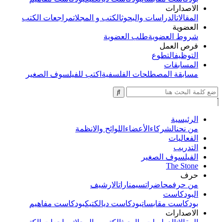
الاصدارات
المقالات
الدراسات والبحوث
الكتب و المجلات
مراجعات الكتب
العضوية
شروط العضوية
طلب العضوية
فرص العمل
التوظيف
التطوع
المسابقات
مسابقة المصطلحات الفلسفية
اكتب للفيلسوف الصغير
الرئيسية
من نحن
الشركاء
الأعضاء
اللوائح والانظمة
الفعاليات
التدريب
الفيلسوف الصغير
The Stone
حرف
من حرف
محاضرات
سيمنارات
الارشيف
البودكاست
بودكاست مقابسات
بودكاست ديالكتيك
بودكاست مفاهيم
الاصدارات