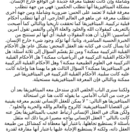
وشاملة وإن كانت تعطينا معرفة جديدة عن الواقع خارج الإنسان.
مشكلة الميتافيزيقا أنها تتطلب الحكمين: فهي من جهة تتطلب
معرفة قبلية لا تعتمد على الحس: ضرورية وشاملة ومن جهة أخرى
تتطلب معرفة عن ماهو في العالم الخارجي. أي أنها تتطلب أحكام
قبلية تركيبية. الميتافيزيقا كما تحققت تاريخيا وبالتالي كما أصبحت
بالتعريف كمقولات الله والخلود والعلة الأولى والنفس تقول أمرين
أساسيين: الأول: أن هذه المقولات قبلية: أي أنها لم تستنتج من
الخبرة الحسية المباشرة، وثانيا: أنها تؤكد وجود شيء خارج الإنسان.
لذا يسأل كانت في كتابه نقد العقل المحض: بشكل عام: هل الأحكام
القبلية التركيبية ممكنة؟ ومن ثمّ يقسّم السؤال إلى ثلاثة أسئلة: هل
الأحكام القبلية التركيبية في الرياضيات ممكنة؟ هل الأحكام القبلية
التركيبية في العلوم الطبيعية ممكنة؟ وهل الأحكام القبلية التركيبية
في الميتافيزيقا ممكنة؟ السؤال الثالث هو ما يهمنا هنا وإجابة كانت
عليه كانت سلبية. الأحكام القبلية التركيبية في الميتافيزيقا غير
ممكنة وبالتالي فإن المعرفة الميتافيزيقية مستحيلة.
ولكننا سنرى الباب الخلفي الذي ستدخل معه الميتافيزيقا بعد أن
خرجت من الباب الأمامي. ما يقوله كانت هنا عن استحالة
الميتافيزيقا هو التالي: ” لا يمكن للعقل الإنساني تقديم معرفة يقينية
عن القضايا الميتافيزيقية: كالروح والعالم والله والحرية والخلود”.
ولكن هناك في العقل الإنساني ارتباط عجيب بالميتافيزيقا يعبّر عنه
كانت بالتالي ” العقل الإنساني يواجه مصيرا غريبا ذلك أنه مثقل
بأسئلة لا يستطيع تجاهلها، باعتبار أنها معطاة له كمشاكل من طبيعة
العقل ذاته، ولكنه لا يستطيع الإجابة عليها باعتبار أنها مفارقة لقدرة