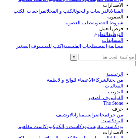
الاصدارات
المقالات
الدراسات والبحوث
الكتب و المجلات
مراجعات الكتب
العضوية
شروط العضوية
طلب العضوية
فرص العمل
التوظيف
التطوع
المسابقات
مسابقة المصطلحات الفلسفية
اكتب للفيلسوف الصغير
الرئيسية
من نحن
الشركاء
الأعضاء
اللوائح والانظمة
الفعاليات
التدريب
الفيلسوف الصغير
The Stone
حرف
من حرف
محاضرات
سيمنارات
الارشيف
البودكاست
بودكاست مقابسات
بودكاست ديالكتيك
بودكاست مفاهيم
الاصدارات