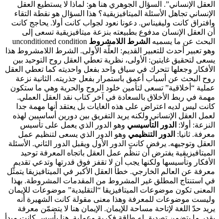
العقل الإنساني”. السؤال الجوهري هنا هو: لماذا لا يستطيع العقل
الإنساني تجاهل الأسئلة الميتافيزيقية؟ هذا السؤال هو نقطة التقاء
وافتراق كانت وليفيناس. دعونا نعود لجواب كانت أولا. يحاجج كانت
أن العقل الإنسان مدفوع بطبيعته بنزعة ميتافيزيقية تسعى إلى
البحث عن ما يسميه
الشرط اللامشروط
unconditioned condition
وهو تعبير أحدث للتعبير القديم: العلّة الأولى. الشرط اللامشروط هذا
يسعى لتحقيق غايتين: الأولى، نظرية تعطي العقل روح التوحيد بين
الأفكار وجعلها تتحرك في سياق واحد بفعل واحديته كما تعطي العقل
روح البحث عن أسباب أعمق باستمرار بفعل جذريته. الثانية نزعة
عملية “أخلاقية” تسعى لتأمين خلود الروح والحرية وهي ما ستكون
مهمة في ربط الأخلاق بالسعادة في آخر كتاب نقد العقل العملي.
كانت ليس لديه اعتراض على هذه الغايات بل يعتقد أنها مهمة جدا
لعمل العقل الإنساني ولكنه يريد التفريق بين دورين أساسيين لهذه
النزعة: أولا:
الدور التأسيسي
وهو الدور الذي يعمل على تأسيس
معرفة. ثانيا:
الدور التنظيمي
وهو الدور الذي يسعى لتنظيم عمل
العقل وتوجيهه. يرفض كانت الدور الأول ويقبل الدور الثاني. الأسئلة
الميتافيزيقية يفترض أن تنظّم عمل العقل باتجاه المعرفة توحيد
الأفكار وتأسيسها ولكنها يجب أن لا تقفز فوق قدرتها وتدعي تقديم
معرفة عن العالم الخارجي. خطأ العقل الأكبر في الميتافيزيقا يتمثّل
في استنتاج المطلق غير المشروط من المقدمات المشروطة. بهذا
المعنى تكون موضوعات الميتافيزيقا “التقليدية” موضوعات للإيمان
وليست موضوعات للمعرفة وهذا معنى مقولة كانت الشهيرة أنه
يريد حدّ اللغة لإتاحة مساحة للإيمان. الإيمان هنا لا يتضمّن معرفة
بقدر ما يتضمن تصديق له طاقة فكرية وعملية. هنا يأسس كانت مبدأ