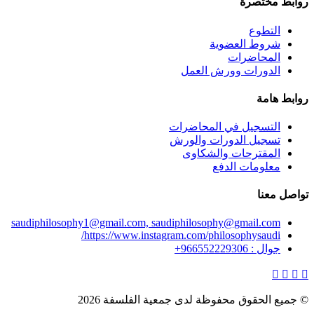
روابط مختصرة
التطوع
شروط العضوية
المحاضرات
الدورات وورش العمل
روابط هامة
التسجيل في المحاضرات
تسجيل الدورات والورش
المقترحات والشكاوى
معلومات الدفع
تواصل معنا
saudiphilosophy1@gmail.com, saudiphilosophy@gmail.com
https://www.instagram.com/philosophysaudi/
جوال : 966552229306+
© جميع الحقوق محفوظة لدى جمعية الفلسفة 2026