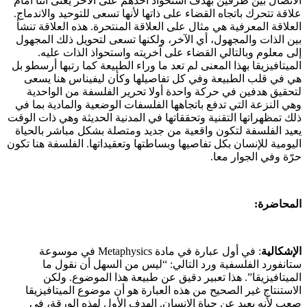
الاتصال بين طرفين بهدف استحواذ أحدهم على الآخر يعنى أننا أمام
علاقة تتحرك باتجاه القضاء على ذاتها لأنها تسعى للتوحيد والاندماج.
العلاقة المعرفية هي مثال على العلاقة المنتحرة. هذه العلاقة تنشأ
بين الذات والمجهول، أي الآخر، ولكنها تسعى لتحويل ذلك المجهول
إلى معلوم وبالتالي القضاء على آخريته واستحواذ الذات عليه.
الميتافيزيقا بهذا المعنى لم تعد ما وراء الطبيعة كما رتبها أرسطو بل
هي في قلب الطبيعة وفي كل تفاصيلها وكأن ليفيناس هنا يسعى
لتحقيق هدفين في حركة واحدة أولا تحرير الفلسفة من الواحدية
وهي النزعة التي تدفع باتجاهها الفلسفات الوضعية والمادية بما في
ذلك تمظهراتها التقنية وتحققاتها في المدنية الحديثة وهي ذات الوقت
يعيد الفلسفة لتكون واقعية من جديد ومتصلة بشكل مباشر بالحياة
اليومية للإنسان بكل تفاصيها وبساطتها وتعقيداتها. الفلسفة هنا تكون
حرّة وفي الجوار معا.
المحاضرة:
الإشكالية
: في أول عبارة في مادة Metaphysics في موسوعة
ستانفورد الفلسفية ورد التالي: “ليس من السهل أن نقول ما
الميتافيزيقا”. هذا تعبير دقيق عن طبيعة هذا الموضوع. ولكن
الاستنتاج غير الصحيح من هذه العبارة هو أن موضوع الميتافيزيقا
صعب لأنه بعيد عن حياة الإنسان. الهدف الأول لهذه الورقة، في