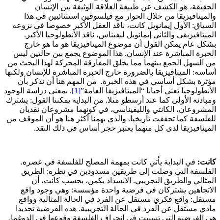
الحقيقة، هو الكشف عن طبيعة العلاقة الوثيقة بين الإنسان
والميتافيزيقا من خلال الحوار مع فيلسوفين استثنائيين في هذا
السياق: الأول إيمانويل كانت، ناقد العقل الأكبر خصوصا في نزوعه
الميتافيزيقي والثاني إيمانويل ليفيناس، ناقد الأنطولوجيا الأكبر.
بشكل عام يمكن القول أن موضوع الميتافيزيقا هو ما هو خارج
الخبرة المباشرة عند الإنسان. هذا الموضوع يجمع بين حالتين ليس
من السهل الجمع بينهما مما يخلق المفارقة المحركة لهذا البحث من
أساسه: الميتافيزيقا بالضرورة خارج الخبرة المباشرة للإنسان ولكنها
مؤثرة بشكل أساسي في هذه الخبرة. من المهم هنا أن نذكر بأن
الأنطولوجيا تعني أحيانا “الميتافيزيقا العامة”
[1]
. بمعنى دراسة الوجود
ومبادئه الأولى كما عند أرسطو مثلا. من البداية يمكننا القول: يشترك
المشروعان، الكانتي والليفيناسي، في كونهما مشروعان نقديان
للفلسفة كما تحققت تاريخيا. والذي يهمنا أكثر هنا هو أن الموقف من
الميتافيزيقا لدى كل منهما يعتبر حجر أساس في ذلك النقد.
كانت:
في البداية يأتي كانت بمهمة المصلح للفلسفة في عصره.
الفلسفة التي وصلت إلى طريقين مسدودين في نظره: الطريق
المثالي والطريق التجريبي. الانسداد يكمن، بحسب كانت، أن
الاتجاهين يشتركان في فرضية واحدة مؤسسة: وهي وجود واقع
مستقل: واقع فكري مستقل عن الفرد في الحالة المثالية وواقع
مادي مستقل عن الفرد في الحالة التجريبية. هذه الفرضية تحديدا
هي الفرضية التي تسببت في انحراف الفلسفة وقوعها في الدوغما.