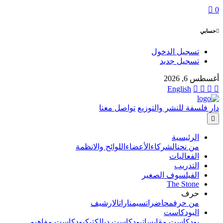
0
حسابي
تسجيل الدخول
تسجيل جديد
أغسطس 6, 2026
English
دار فلسفة للنشر والتوزيع
تواصل معنا
الرئيسية
من نحن
الشركاء
الأعضاء
اللوائح والانظمة
الفعاليات
التدريب
الفيلسوف الصغير
The Stone
حرف
من حرف
محاضرات
سيمنارات
الارشيف
البودكاست
بودكاست مقابسات
بودكاست ديالكتيك
بودكاست مفاهيم