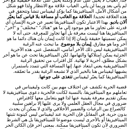
جدا. الغياب لا يحيل على عدم ولكنه يحيل على علاقة حقيقية مع آخر
لم يأتي بعد وربما لن يأتي. الغياب علاقة مع الانتظار ولذا فهو شكل
من أشكال الأمل. الميتافيزيقا كما يؤكد ليفيناس تنشأ وتتحقق في
هذه العلاقة تحديدا:
العلاقة مع الغائب أو مسافة بلا قياس كما يعبّر
ألان باديو
. بهذا الاعتبار تكون الميتافيزيقا تعبير عن حرية الإنسان أي
قدرته على تجاوز ما هو موجود إلى ما هو “هناك” “مختلف” و “آخر”.
الميتافيزيقا هنا ليست معرفة بل أنها تجاوز للمعرفة. حتى أنه لا
يمكن تسميتها حقيقة بإيمان إلا إذا كانت إيمان بأن هناك دائما ما هو
آخر وما هو مفارق.
إيمان بلا موضوع
. ما تبحث عنه الرغبة
الميتافيزيقية ليس ذلك الآخر أمامي، المنفصل عني. هذه الآخرية
الجزئية يمكن امتلاكها والتهامها. لكن الميتافيزيقا تحث عن ما هو آخر
بشكل مطلق، آخرية لا نهائية. كل اقتراب من تحقيق الرغبة
الميتافيزيقية يعني ابتعاد عنها. إنها المسافة التي تتمدد باستمرار.
يشبهها ليفيناس هنا بالخير الذي لا تشبعه الرغبة بقدر ما تعمّقه.
الميتافيزيقا كما يعبّر ليفيناس
تتغذى على جوعها
.
قضية الحرية تكشف عن اختلاف مهم بين كانت وليفيناس في
تعاملهم مع الميتافيزيقا. بالنسبة لكانت فالحرية دعوى ميتافيزيقية لا
يمكن تقديم معرفة يقينية عنها لذا فهو يتعامل معها كافتراض
ضروري في مجال العقل العلمي ولا يرى عليها إلا براهين سلبية
كالصراع بين الرغبات والضمير الأخلاقي والذي لا يمكن أن يحدث
بدون حرية. في المقابل فإن الحرية عند ليفيناس ليس كينونة تثبتها
الميتافيزيقا أو بالأحرى ليست موضوعا للميتافيزيقا بل هي الشرط
الضروري لأن تكون الميتافيزيقا ممكنة. بمعنى آخر فإن الكائن الحر