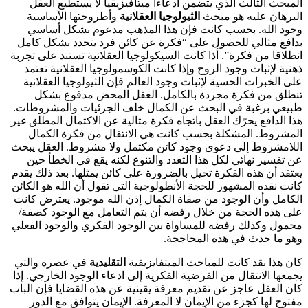
المبحث الثالث الذي يتضمن ادعاءا ميتافيزيقيا لا يستطيع العقل
البرهان عليه هو مبحث
الثيولوجيا العقلانية
وأطروحتها الأساسية
وجود الله. بحسب كانت فإن هذا المذهب مدعوم بشكل أساسي
بدافع مثالي للحصول على “فكرة عن كائن فرد يتحدد بشكل كامل
انطلاقا من فكرة”. أذا كانت السيكولوجيا العقلانية تستند على تجربة
ذهنية لإثبات وجود الروح وإذا كانت الكوسمولوجيا العقلانية تعتمد
على الخبرات الحسية لإثبات وجود العالم فإن الثيولوجيا العقلانية
تنطلق من فكرة مجردة بالكامل. العقل المحض مدفوع بشكل
طبيعي برغبة في البحث عن الكمال خلف الجزئيات والمشروطات.
هذا الدافع يحرّك العقل باتجاه فكرة مثالية عن الاكتمال المطلق غير
المشروط. المشكلة بحسب كانت هي الانتقال من فكرة الكمال
اللامشروط إلى دعوى وجود كائن مكتمل ولا مشروط. العقل يبحث
عن تفسير نهائي لكل هذا التعدد والتنوع لكنه يقع في الخطأ حين
يعتقد أن هذه الفكرة تحيل بالضرورة على كائن يمثلها. بعد ذلك يقدم
كانت نقده المشهور للحجة الأنطولوجية التي تقول أن الله هو الكائن
الكامل وأن الوجود من صفاة الكمال إذن الله موجود. يعترض كانت
على هذه الحجة من خلال رفضه أن يتم التعامل مع الوجود كصفة/
محمول وكذلك رفضه للمساواة بين الوجود الفكري والوجود الفعلي
وهو ما حدث في هذه المحاججة.
كان هذا نقد كانت للمباحث الميتفايزيقية
التقليدية
في عصره والتي
يجمعها الانتقال من الفرضية الفكرية إلى ادعاء الوجود الخارجي. إذا
كان العقل عاجز عن تقديم معرفة يقينية عن هذه القضايا فإن الباب
مفتوح لها كجزء من الإيمان لا المعرفة. الإيمان يتوافق مع الدور