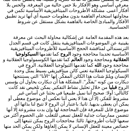
معرفي أساسي وهو الأفكار بلا حس خالية من المعرفة. والحس بلا
أفكار أعمى. مشكلة الأطروحات الميتافيزيقية الأساسية تكمن في
محاولتها استخدام الفاهمة بدون معلومات حسية أي أنها تريد تطبيق
الأفكار والمبادئ الخاصة بالفاهمة بشكل مستقل عن شروط
الحساسية.
بعد هذه المقدمة العامة عن إشكالية محاولة البحث عن معرفة
يقينية عن الموضوعات الميتافيزيقية ينتقل كانت في قسم الجدل
الترنسندالي لمناقشة الحجج الأساسية للأطروحات الميتافيزيقية
الأساسية تحديدا محاججة وجود
الروح
كما تقدمها
السيكولوجيا
العقلانية
ومحاججة وجود
العالم
كما تقدمها الكوسمولوجيا العقلانية و
محاججة وجود
الله
كما تقدمها الثيولوجيا العقلانية. الروح في
السيكولوجيا العقلانية تعني كائن ميتافيزيقي بسيط يمثّل وحدة
الإنسان ويلمّ شتات هذا الكائن المفكّر. إنها “الأنا” التي يستنتجها
ديكارت من كونه “يفكّر”. المشكلة هنا أن ديكارت يحاول أن يؤسس
الروح
قبليا
من خلال تحليل نشاط التفكير. يمكن تلخيص نقد كانت
كالتالي: أولا: صحيح أننا نميل طبيعيا في بحثنا عن أساس غير
مشروط للفكر، إلا أن هذا لا يعني أننا نعكس أي موضوع معطى أو
يمكن أن يعطى بديهيا. ثانيا: باعتبار أن الروح لا تتيح لنا بذاتها أي
موضوع قابل للمعرفة فإن المحاججة لها وإن بدت مشروعة إلا أنها
تتضمن ممارسات جدلية للعقل تسعى للتغلب على الخصوم أكثر من
سعيها لإثبات أطروحتها. ثالثا: محاججات الروح يمكن تتبعها إلى
خصائص معينة للعقل الإنساني لا يمكن إلغاؤها ولكن يمكن الحد منها