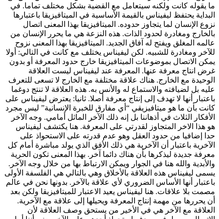
ما يقوله كانت ولكنه سيتعامل مع القضية بشكل مختلف تماما. في
البداية يحتفظ ليفيناس بالقيمة الأساسية في الميتافيزيقا باعتبارها
نزوع الإنسان لما يتجاوز حدوده. الميتافيزيقا بهذا المعنى اتصال
بالخارج ومغادرة لحدود الذات. هذه النزعة هي ما يحرر الإنسان من
عالمه المغلق ويفتح له آفاق الجديد. الميتافيزيقا بهذا المعنى نزوح
للآخر ومغادرة للشبيه. لكن ليفيناس يختلف مع كانت في التالي: أولا
يمكن الاتصال بموضوعات الميتافيزيقا خارج حدود المعرفة أو بدون
غرض انتاج معرفة عنها. المعرفة عند ليفيناس ليست العلاقة
الوحيدة مع الخارج. هناك علاقة مختلفة مع الخارج لا تسعى للتعرف
عليه بل لضيافته والاستماع له والأنس به. هذه العلاقة لا تنتج دوغما
باعتبار أنها لا تهدف إلى إنتاج معرفة أصلا. ثانيا: يعترض ليفيناس على
كانت بأن ما هو ميتافيزيقي “أي مفارق للخبرة الإنسانية” ليس مجرد
الأفكار الثلاث في أذهاننا بل إنه ذلك الآخر الماثل أمامي. وجه الآخر
هو هذا الاخر المتجاوز لقدرتي على المعرفة. هنا يكتشف ليفيناس
حدا إضافيا من حدود العقل وهو عدم قدرته على الاستحواذ على
الآخرية باعتبار أن الآخرية هي ذلك الأفق الذي يولد مباشرة أمام كل
معرفة جديدة ليذكرها بأن هناك دائما آخر. بهذا المعنى تكون الحرية
والأبدية والله هنا في الجوار ويمكن الارتباط بها من خلال وجه الآخر.
يسمى ليفيناس هذه العلاقة بالأخلاق وهي بالتالي هي الفلسفة الأولى
باعتبار أنها الأساس الضروري لأي علاقة بالآخر. بدونها نحن في عالم
مصمت بلا علاقات. هنا ليفيناس يعيد الاعتبار للميتافيزيقا ولكن بعد
أن يحررها من مهمة إنتاج المعرفة ويحيلها إلى علاقة مع الآخرية.
العلاقة مع الآخر هي في الأخير من يستحق وصف العلاقة لأن