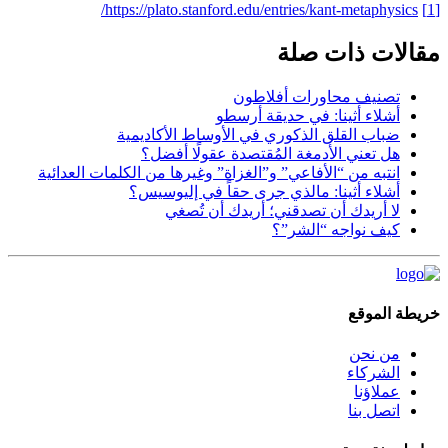
https://plato.stanford.edu/entries/kant-metaphysics/
[1]
مقالات ذات صلة
تصنيف محاورات أفلاطون
أشلاء أثينا: في حديقة أرسطو
ضباب القلق الذكوري في الأوساط الأكاديمية
هل تعني الأدمغة المُقتصدة عقولًا أفضل؟
انتبه من “الأفاعي” و”الغزاة” وغيرها من الكلمات العدائية
أشلاء أثينا: مالذي جرى حقاً في إليوسيس؟
لا أريدك أن تصدقني؛ أريدك أن تُصغي
كيف نواجه “الشر”؟
خريطة الموقع
من نحن
الشركاء
عملاؤنا
اتصل بنا