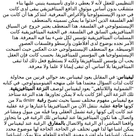
التنظيمي للعقل لأنه لا يعطي دعاوى تأسيسية ينبني عليها بناء
متشعّب بدون أساس موثوق. الدافع الميتافيزيقي يبقى لدى كانت
في حدود الإبيستمولوجيا والأغراض المعرفية. لنتذكر هنا أن كانت من
أهم الفلسفة الذين أحدثوا ما يمكن تسميته بالمنعطف
الإبيستمولوجي في الفلسفة. هذا المنعطف يعتبر خروج عن السياق
الميتافيزيقي السابق في الفلسفة. في الحقبة الميتافيزيقية كانت
المسلمات الميتافيزيقية تؤسس لكل شيء بما فيه المعرفة. هذا
الأمر نجده بوضوح لدى أفلاطون وأرسطو وفلسفات العصور
الوسيطة. مع المنعطف الإبيستمولوجي حدث العكس حيث أصبحت
الإبيستمولوجيا هي المؤسس للميتافيزيقا. بحسب كانت فإن العقل
يجب أن يؤسس للميتافيزيقا ولكنه لا يستطيع فعل ذلك لذا تبقى
الميتافيزيقا بلا أساس. أي تبقى إيمانا لا علما ولا معرفة.
ليفيناس
: في المقابل يعود ليفيناس بعد حوالي قرنين من محاولة
كانت لذات السؤال معتمدا هنا على منهجه الفينومينولوجي. في كتابه
“الشمولية واللاتناهي” يعود ليفيناس لوصف
النزعة الميتافيزيقية
.
تلك النزعة التي أقرّ كانت بأنه لا يمكن تجاوزها. هذه النزعة ستأخذ
مع ليفيناس مفهوم مختلف نسبيا بحيث تصبح
رغبة
desire بدلا من
كونها
حاجة
عقلية. ننتقل الآن من الميتافيزيقا باعتبارها نزعة عقلية
عند كانت إلى كونها رغبة تشمل العقلي وما قبله من ميول ومشاعر
واتصال. هنا تكون الميتافيزيقا عند ليفيناس تلك الرغبة في ما يتجاوز
واقعنا المباشر، أي الرغبة والاتصال
بالمفارق
. الرغبة عند ليفيناس لا
يمكن اشباعها لذا فهي تختلف عن الحاجة. الحاجة لها موضوع محدد
ويمكن إشباعها ولو لفترة معينة. الحاجة للطعام مثلا يمكن إشباعها