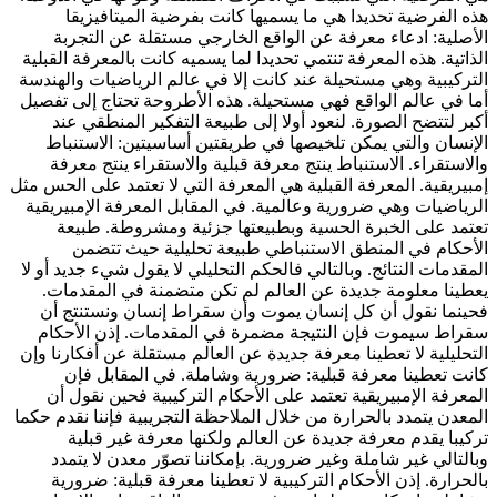
هذه الفرضية تحديدا هي ما يسميها كانت بفرضية الميتافيزيقا
الأصلية: ادعاء معرفة عن الواقع الخارجي مستقلة عن التجربة
الذاتية. هذه المعرفة تنتمي تحديدا لما يسميه كانت بالمعرفة القبلية
التركيبية وهي مستحيلة عند كانت إلا في عالم الرياضيات والهندسة
أما في عالم الواقع فهي مستحيلة. هذه الأطروحة تحتاج إلى تفصيل
أكبر لتتضح الصورة. لنعود أولا إلى طبيعة التفكير المنطقي عند
الإنسان والتي يمكن تلخيصها في طريقتين أساسيتين: الاستنباط
والاستقراء. الاستنباط ينتج معرفة قبلية والاستقراء ينتج معرفة
إمبيريقية. المعرفة القبلية هي المعرفة التي لا تعتمد على الحس مثل
الرياضيات وهي ضرورية وعالمية. في المقابل المعرفة الإمبيريقية
تعتمد على الخبرة الحسية وبطبيعتها جزئية ومشروطة. طبيعة
الأحكام في المنطق الاستنباطي طبيعة تحليلية حيث تتضمن
المقدمات النتائج. وبالتالي فالحكم التحليلي لا يقول شيء جديد أو لا
يعطينا معلومة جديدة عن العالم لم تكن متضمنة في المقدمات.
فحينما نقول أن كل إنسان يموت وأن سقراط إنسان ونستنتج أن
سقراط سيموت فإن النتيجة مضمرة في المقدمات. إذن الأحكام
التحليلية لا تعطينا معرفة جديدة عن العالم مستقلة عن أفكارنا وإن
كانت تعطينا معرفة قبلية: ضرورية وشاملة. في المقابل فإن
المعرفة الإمبيريقية تعتمد على الأحكام التركيبية فحين نقول أن
المعدن يتمدد بالحرارة من خلال الملاحظة التجريبية فإننا نقدم حكما
تركيبا يقدم معرفة جديدة عن العالم ولكنها معرفة غير قبلية
وبالتالي غير شاملة وغير ضرورية. بإمكاننا تصوّر معدن لا يتمدد
بالحرارة. إذن الأحكام التركيبية لا تعطينا معرفة قبلية: ضرورية