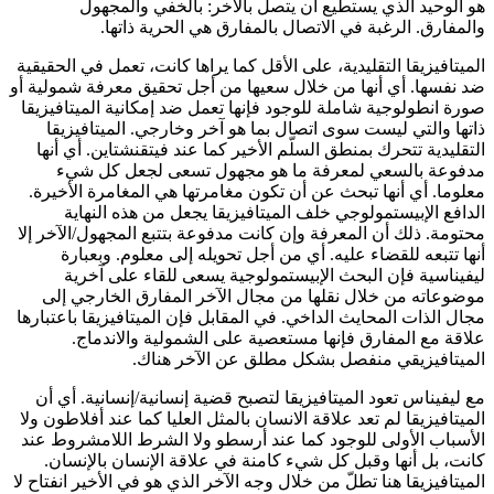
هو الوحيد الذي يستطيع أن يتصل بالآخر: بالخفي والمجهول
والمفارق. الرغبة في الاتصال بالمفارق هي الحرية ذاتها.
الميتافيزيقا التقليدية، على الأقل كما يراها كانت، تعمل في الحقيقية
ضد نفسها. أي أنها من خلال سعيها من أجل تحقيق معرفة شمولية أو
صورة انطولوجية شاملة للوجود فإنها تعمل ضد إمكانية الميتافيزيقا
ذاتها والتي ليست سوى اتصال بما هو آخر وخارجي. الميتافيزيقا
التقليدية تتحرك بمنطق السلّم الأخير كما عند فيتقنشتاين. أي أنها
مدفوعة بالسعي لمعرفة ما هو مجهول تسعى لجعل كل شيء
معلوما. أي أنها تبحث عن أن تكون مغامرتها هي المغامرة الأخيرة.
الدافع الإبيستمولوجي خلف الميتافيزيقا يجعل من هذه النهاية
محتومة. ذلك أن المعرفة وإن كانت مدفوعة بتتبع المجهول/الآخر إلا
أنها تتبعه للقضاء عليه. أي من أجل تحويله إلى معلوم. وبعبارة
ليفيناسية فإن البحث الإبيستمولوجية يسعى للقاء على آخرية
موضوعاته من خلال نقلها من مجال الآخر المفارق الخارجي إلى
مجال الذات المحايث الداخي. في المقابل فإن الميتافيزيقا باعتبارها
علاقة مع المفارق فإنها مستعصية على الشمولية والاندماج.
الميتافيزيقي منفصل بشكل مطلق عن الآخر هناك.
مع ليفيناس تعود الميتافيزيقا لتصبح قضية إنسانية/إنسانية. أي أن
الميتافيزيقا لم تعد علاقة الانسان بالمثل العليا كما عند أفلاطون ولا
الأسباب الأولى للوجود كما عند أرسطو ولا الشرط اللامشروط عند
كانت، بل أنها وقبل كل شيء كامنة في علاقة الإنسان بالإنسان.
الميتافيزيقا هنا تطلّ من خلال وجه الآخر الذي هو في الأخير انفتاح لا