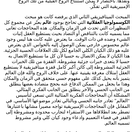
ونقدها. باختصار لا يمكن استنتاج الروح القبلية من تلك الروح
الإمبيريقية التي تفكّر.
المبحث الميتافيزيقي الثاني الذي يرفضه كانت هو مبحث
الكوسمولوجيا العقلانية
التي تحاجج بوجود
عالم
يعبّر عن مجموع كل
التمظهرات التي تحدث في الزمان والمكان. هذه المحاججات تعاني
مما يسميه كانت بالتناقض أو التضاد بحيث يستطيع العقل إثبات
الشيء وضده في ذات الوقت. ما يعترض عليه كانت هنا ليس وجود
عالم محسوس خارجي يمكن الوصول إليه بالحواس. الذي يعترض
عليه هو ذلك الكيان الكلي الجامع لكل تلك العلاقات الحسية الجزئية.
هذا الكيان لا يمكن الاتصال به حسيا لأن كل ما نستطيع الاتصال به
حسيا لا يتعدى خبرات جزئية مشروطة. القفزة من تلك الخبرات
الجزئية المشروطة إلى كائن أكبر كامل قفزة ميتافيزيقية لا يستطيع
العقل امتلاك معرفة يقينية عنها. على خلاف الروح والله فإن العالم
يتميز بأنه يحيل كذلك على مفهوم حسي متحقق في الزمان والمكان
وهذا ما يجعل من الممكن الدفاع عنه بحجج متضادة بعضها ينطلق
من الجانب الحسي والآخر ينطلق من الجانب الفكري المثالي.
المشكلة أن المحاججات الفكرية المثالية التي تسعى لتأسيس
“العالم” تغادر جانبه الحسي وبالتالي تغادر موضوعها الأساسي. في
المقابل فإن المحاججات الإمبيريقية تواجه مصيرا مشابها باعتبارها
تضطر بعد انطلاقاها من الاستقراء لتجارب محدودة ومشروطة إلى
القفز في فضاء التعميم وادعاء وجود كيان كلي وغير مشروط
تسميه العالم.