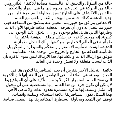
حالة من السؤال والتعليق. لذا فالدهشة مضادة للاكتفاء الذاتي وهي
حالة من الحركة في اتجاه غير معلوم. إنها ما قبل القرار والتحكّم.
حالة من الانكشاف على الخارج تسبق محاولة السيطرة عليه من
جديد. الدهشة كذلك حالة من البهجة والثقة واللعب مع العالم.
الاندهاش يترافق مع حبور يتم التعبير عنه بملامح من السذاجة فهي
حبور بما نتصل به دون أن نعرفه. الدهشة علاقة طرفها الأول الذات
وطرفها الثاني هناك. نعلم بوجوده دون أن يتحوّل ذلك الوجود إلى
كينونة. إنه موجود كآخر، آخر بشكل مطلق. الدهشة باعتبارها
طمأنينة في العالم لا تتعارض مع كونها ارباك للداخل. طمأنينة
الدهشة ليست طمأنينة الاستقرار والتحكّم والسيطرة والتمكّن بل
طمأنينة العلاقة مع الخارج والخروج من الوحدة. هذه الطمأنينة
تتوفق مع ارتباك الذات وانكشافها. هذا الارتباك ليس سوى تذكرة بأن
الذات ليست منغلقة ولا تعيش وحيدة في العالم.
خاتمة
: التحليل الأخير يفترض أن يعيد الميتافيزيقا لتكون هنا في
الحياة اليومية، في العلاقات، في التواصل، في اللغة. إنها تلك الآخرية
التي تفتح العالم باستمرار. لكن لا بد من التأكيد على أن الميتافيزيقا
لا يمكن أن تكون جزء من هذا العالم. إنها مستعصية على أن تتحول
إلى مثيل وشبيه. إنها تذكرة مستمرة بحدود الذات ولا تناهي الآخر.
بهذا الشكل تكون الميتافيزيقا علاقة استسلام وسلبية وانصات.
توقف عن التمدد ومحاولة السيطرة. الميتافيزيقا بهذا المعنى ضيافة.