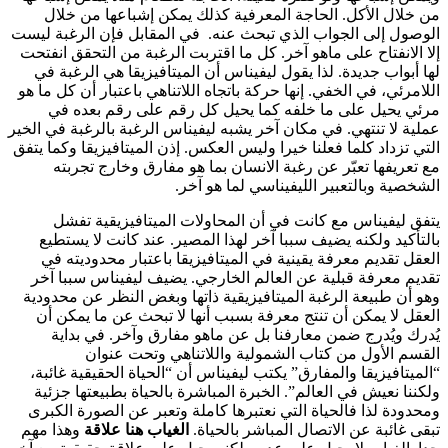
من خلال الأكل. الحاجة المعرفية كذلك يمكن إشباعها من خلال
الوصول إلى الجواب الذي تبحث عنه. في المقابل فإن الرغبة ليست
إلا الانفتاح على ماهو آخر. كل ما اقتربت الرغبة من التحقق انفتحت
لها أبواب جديدة. لذا يقول ليفيناس أن الميتافيزيقا هي الرغبة في
اللامرئي، في الخفي. إنها حركة باتجاه اللاتناهي باعتبار أن كل ما هو
مرئي يحيل على ما خلفه كما يحيل كل رقم على رقم بعده في
عملية لا تنتهي. في مكان آخر يشبه ليفيناس الرغبة بالرغبة في الخير
التي تزداد كلما فعلنا خيرا وليس العكس. إذن الميتافيزيقا وكما يتفق
مع تعريفها تعبّر عن رغبة الانسان بما هو مفارق وخارج تجربته
الشخصية وبالتعبير الليفيناسي لما هو آخر.
يتفق ليفيناس مع كانت في أن المحاولات الميتافيزيقية تفشل
بالتأكيد ولكنه يضيف سببا آخر لهذا المصير. عند كانت لا يستطيع
العقل تقديم معرفة يقينية في الميتافيزيقا باعتبار محدوديته في
تقديم معرفة قبلية عن العالم الخارجي. يضيف ليفيناس سببا آخر
وهو أن طبيعة الرغبة الميتافيزيقية ذاتها وبغض النظر عن محدودية
العقل لا يمكن أن تنتج معرفة بسبب أنها لا تبحث عن ما يمكن أن
يُدرك ويُدرج ضمن معارفنا بل عن ماهو مفارق وآخر. في بداية
القسم الأول من كتاب الشمولية واللاتناهي وتحت عنوان
“الميتافيزيقا والمفارق” يكتب ليفيناس أن “الحياة الحقيقية غائبة،
ولكننا نعيش في العالم”. الخبرة المباشرة بالحياة بطبيعتها جزئية
ومحدودة لذا فالحياة التي نعتبرها كاملة وتعبر عن الصورة الكبرى
تبقى غائبة عن الاتصال المباشر بالحياة.
الغياب هنا علاقة
وهذا مهم