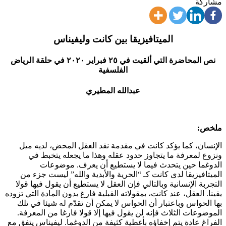
مشاركة
الميتافيزيقا بين كانت وليفيناس
نص المحاضرة التي ألقيت في ٢٥ فبراير ٢٠٢٠ في حلقة الرياض
الفلسفية
عبدالله المطيري
ملخص:
الإنسان، كما يؤكد كانت في مقدمة نقد العقل المحض، لديه ميل
ونزوع لمعرفة ما يتجاوز حدود عقله وهذا ما يجعله يتخبط في
الدوغما حين يتحدث فيما لا يستطيع أن يعرف. موضوعات
الميتافيزيقا لدى كانت كـ “الحرية والأبدية والله” ليست جزء من
التجربة الإنسانية وبالتالي فإن العقل لا يستطيع أن يقول فيها قولا
يقينا. العقل، عند كانت، بمقولاته القبلية فارغ بدون المادة التي تزوده
بها الحواس وباعتبار أن الحواس لا يمكن أن تقدّم له شيئا في تلك
الموضوعات الثلاث فإنه لن يقول فيها إلا قولا فارغا من المعرفة.
الفراغ عادة يتم إخفاؤه بأغطية كثيفة من الدوغما. ليفيناس يتفق مع