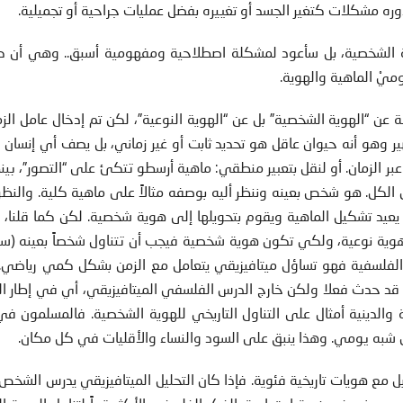
ره مشكلات كتغير الجسد أو تغييره بفضل عمليات جراحية أو تجميلية.
 الشخصية، بل سأعود لمشكلة اصطلاحية ومفهومية أسبق.. وهي أن كث
يْ الماهية والهوية.
ن “الهوية الشخصية” بل عن “الهوية النوعية”، لكن تم إدخال عامل الز
 وهو أنه حيوان عاقل هو تحديد ثابت أو غير زماني، بل يصف أي إنسان ك
عبر الزمان. أو لنقل بتعبير منطقي: ماهية أرسطو تتكئ على “التصور”، بين
الكل. هو شخص بعينه وننظر أليه بوصفه مثالاً على ماهية كلية. والنظ
يد تشكيل الماهية ويقوم بتحويلها إلى هوية شخصية. لكن كما قلنا، ف
ة نوعية، ولكي تكون هوية شخصية فيجب أن تتناول شخصاً بعينه (سق
فلسفية فهو تساؤل ميتافيزيقي يتعامل مع الزمن بشكل كمي رياضي. 
ا قد حدث فعلا ولكن خارج الدرس الفلسفي الميتافيزيقي، أي في إطار ا
 والدينية أمثال على التناول التاريخي للهوية الشخصية. فالمسلمون ف
شبه يومي. وهذا ينبق على السود والنساء والأقليات في كل مكان.
 بل مع هويات تاريخية فئوية. فإذا كان التحليل الميتافيزيقي يدرس الشخ