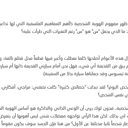
هر مفهوم الهوية الشخصية كأهم المفاهيم الفلسفية التي لها تداع
 ما الذي يجعل “س” هو “س” رغم التغيرات التي طرأت عليه؟
ل هذه الأعوام أصلحها كلما تعطلت وأغير فيها قطعاً محل قطع تالفة، 
م يبق من القديمة أي شيء، فهل نحن أمام سيارتي القديمة ذاتها أم سيار
ة ثيسيوس وقد جعلناها سيارة بدلا من السفينة).
ص اليوم؟ لقد تبدلت “خصائص كثيرة” كانت تصفني: مزاجي، أفكاري، 
إني نفس الشخص؟
خصية.. فجون لوك يرى أن الوعي الذاتي والذاكرة هو أساس الهوية الش
حت لي بذلك. لكن هذا الرأي تواجهه معضلات شتى ليس أهونها أن يتعرض
ار شخصاً ثانيا مختلفا عن الأول؟ من هنا فإن الجسد سوف يكون مقوماً