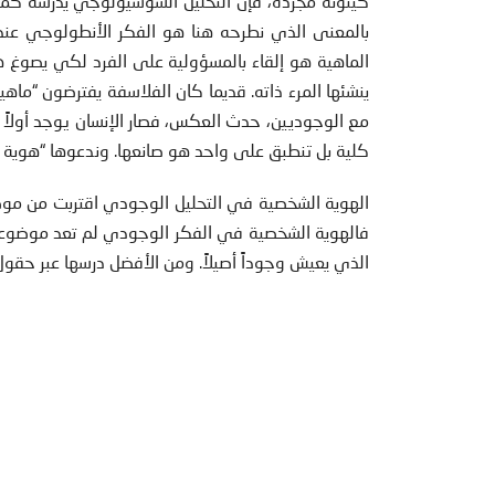
كينونة مجردة، فإن التحليل السوسيولوجي يدرسه كمجرد
بالمعنى الذي نطرحه هنا هو الفكر الأنطولوجي عند ه
الماهية هو إلقاء بالمسؤولية على الفرد لكي يصوغ هو
ينشئها المرء ذاته. قديما كان الفلاسفة يفترضون “ماهية
مع الوجوديين، حدث العكس، فصار الإنسان يوجد أولاً
كلية بل تنطبق على واحد هو صانعها. وندعوها “هوية شخ
الهوية الشخصية في التحليل الوجودي اقتربت من موضو
فالهوية الشخصية في الفكر الوجودي لم تعد موضوعا
الذي يعيش وجوداً أصيلاً. ومن الأفضل درسها عبر حقول