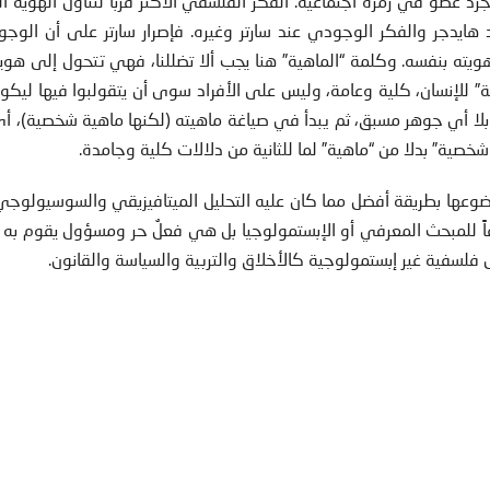
 عضو في زمرة اجتماعية. الفكر الفلسفي الأكثر قرباً لتناول الهوية 
ايدجر والفكر الوجودي عند سارتر وغيره. فإصرار سارتر على أن الوجو
يته بنفسه. وكلمة “الماهية” هنا يجب ألا تضللنا، فهي تتحول إلى هوي
” للإنسان، كلية وعامة، وليس على الأفراد سوى أن يتقولبوا فيها ليكونوا
 بلا أي جوهر مسبق، ثم يبدأ في صياغة ماهيته (لكنها ماهية شخصية)، 
صية” بدلا من “ماهية” لما للثانية من دلالات كلية وجامدة.
عها بطريقة أفضل مما كان عليه التحليل الميتافيزيقي والسوسيولوجي.
ً للمبحث المعرفي أو الإبستمولوجيا بل هي فعلٌ حر ومسؤول يقوم به
 فلسفية غير إبستمولوجية كالأخلاق والتربية والسياسة والقانون.