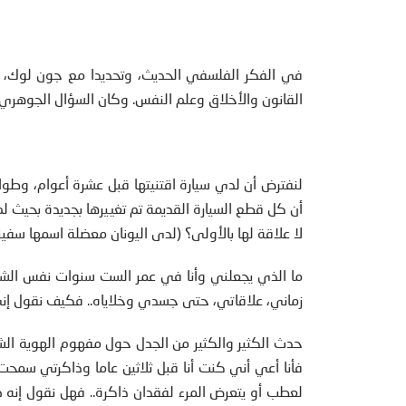
في الفكر الفلسفي الحديث، وتحديدا مع جون لوك، ظ
القانون والأخلاق وعلم النفس. وكان السؤال الجوهري:
لنفترض أن لدي سيارة اقتنيتها قبل عشرة أعوام، وطوا
أن كل قطع السيارة القديمة تم تغييرها بجديدة بحيث ل
لا علاقة لها بالأولى؟ (لدى اليونان معضلة اسمها سفين
ما الذي يجعلني وأنا في عمر الست سنوات نفس الشخ
زماني، علاقاتي، حتى جسدي وخلاياه.. فكيف نقول 
حدث الكثير والكثير من الجدل حول مفهوم الهوية الش
فأنا أعي أني كنت أنا قبل ثلاثين عاما وذاكرتي سم
لعطب أو يتعرض المرء لفقدان ذاكرة.. فهل نقول إنه ص