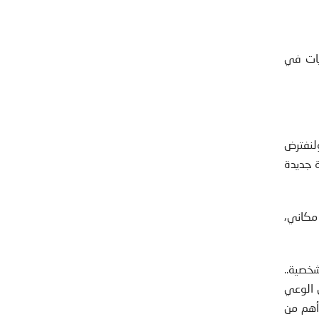
يات في
ولنفترض
ة جديدة
مكاني،
خصية..
 الوعي
 أهم من