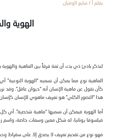
بقلم أ / شايع الوقيان
الهوية وا
لنذكر بادئ ذي بدء، أن ثمة فرقاً بين الماهية والهوية 
الماهية نوع مما يمكن أن نسميه “الهوية النوعية” أي
كأن نقول عن ماهية الإنسان أنه “حيوان عاقل”. وقد نز
هذا “التصور الكلي” هو تعريف ماهوي للإنسان كإنسان ب
أما الهوية فيمكن أن نسميها “ماهية شخصية”. أي كل م
فيلسوفا يونانيا، له شكل معين وسمات خاصة، واسم ز
فهو نوع من تقديم تعريف لا يصدق إلا على سقراط وحد