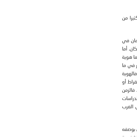
يرا من
مان في
ان. أما
ما هوية
ر في ما
الهوية
راط أو
فالزمن
لدراسات
ي الغرب
ص بوصفه