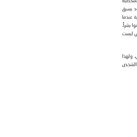
الشخصية
د يسبق
ة عندما
 بشراً.
أي ليست
 ولهذا
 الشخص