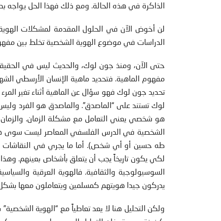
الذاكرة في هذه الحالة. ومع ذلك فهذا الحل يواجه بدو
لن أخوض الآن في الحلول المقدمة لمشكلات الهوية
الدراسات في موضوع الهوية الشخصية تخلط بين مفهوم
حتى الآن، ومنذ جون لوك، والحديث ليس في الحقيقة ع
مفهوم الماهية. فتحديد ماهية الإنسان الأرسطي الشهير
تحديد جون لوك فهو سؤال عن الماهية أثناء تغير المرء 
لوك تستند على “الماصدق”. والماصدق هو الفرد وليس 
هو شخصي يعني التعامل مع مشكلة الزمان. والزمان يع
الشخصية في الدرس الفلسفي المعاصر ليست سوى هوي
طه حسين أو أي شخص). أما ما يجري في النقاشات ال
لكي يكون تاريخاً يجب أن يتعلق بأشخاص بعينهم. وهذ
السوسيولوجية والثقافية. فالهوية العرقية والسياسية
يدركون جيدا هويتهم كمسلمين ويتعاملون معها بشكل 
ولكن التحليل هنا لا يعد تعاطياً مع “الهوية الشخصية”