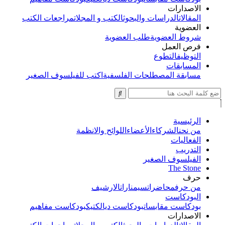
الاصدارات
المقالات
الدراسات والبحوث
الكتب و المجلات
مراجعات الكتب
العضوية
شروط العضوية
طلب العضوية
فرص العمل
التوظيف
التطوع
المسابقات
مسابقة المصطلحات الفلسفية
اكتب للفيلسوف الصغير
الرئيسية
من نحن
الشركاء
الأعضاء
اللوائح والانظمة
الفعاليات
التدريب
الفيلسوف الصغير
The Stone
حرف
من حرف
محاضرات
سيمنارات
الارشيف
البودكاست
بودكاست مقابسات
بودكاست ديالكتيك
بودكاست مفاهيم
الاصدارات