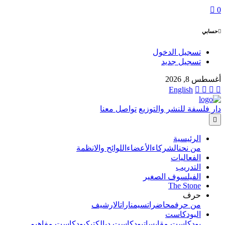
0
حسابي
تسجيل الدخول
تسجيل جديد
أغسطس 8, 2026
English
دار فلسفة للنشر والتوزيع
تواصل معنا
الرئيسية
من نحن
الشركاء
الأعضاء
اللوائح والانظمة
الفعاليات
التدريب
الفيلسوف الصغير
The Stone
حرف
من حرف
محاضرات
سيمنارات
الارشيف
البودكاست
بودكاست مقابسات
بودكاست ديالكتيك
بودكاست مفاهيم