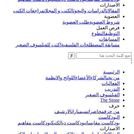
الاصدارات
المقالات
الدراسات والبحوث
الكتب و المجلات
مراجعات الكتب
العضوية
شروط العضوية
طلب العضوية
فرص العمل
التوظيف
التطوع
المسابقات
مسابقة المصطلحات الفلسفية
اكتب للفيلسوف الصغير
الرئيسية
من نحن
الشركاء
الأعضاء
اللوائح والانظمة
الفعاليات
التدريب
الفيلسوف الصغير
The Stone
حرف
من حرف
محاضرات
سيمنارات
الارشيف
البودكاست
بودكاست مقابسات
بودكاست ديالكتيك
بودكاست مفاهيم
الاصدارات