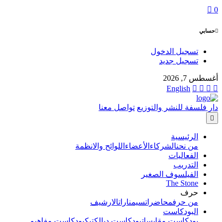
0
حسابي
تسجيل الدخول
تسجيل جديد
أغسطس 7, 2026
English
دار فلسفة للنشر والتوزيع
تواصل معنا
الرئيسية
من نحن
الشركاء
الأعضاء
اللوائح والانظمة
الفعاليات
التدريب
الفيلسوف الصغير
The Stone
حرف
من حرف
محاضرات
سيمنارات
الارشيف
البودكاست
بودكاست مقابسات
بودكاست ديالكتيك
بودكاست مفاهيم