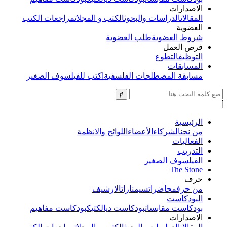
الاصدارات
المقالات
الدراسات والبحوث
الكتب و المجلات
مراجعات الكتب
العضوية
شروط العضوية
طلب العضوية
فرص العمل
التوظيف
التطوع
المسابقات
مسابقة المصطلحات الفلسفية
اكتب للفيلسوف الصغير
الرئيسية
من نحن
الشركاء
الأعضاء
اللوائح والانظمة
الفعاليات
التدريب
الفيلسوف الصغير
The Stone
حرف
من حرف
محاضرات
سيمنارات
الارشيف
البودكاست
بودكاست مقابسات
بودكاست ديالكتيك
بودكاست مفاهيم
الاصدارات