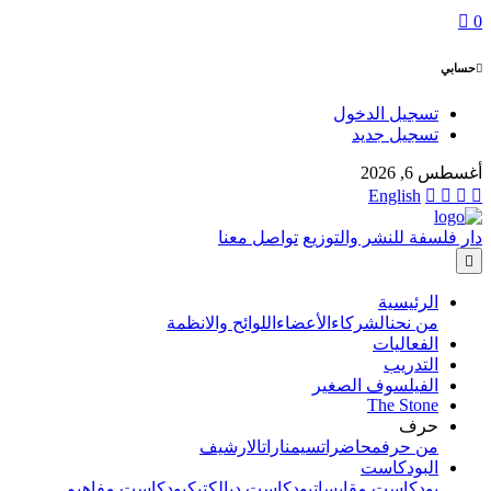
0
حسابي
تسجيل الدخول
تسجيل جديد
أغسطس 6, 2026
English
دار فلسفة للنشر والتوزيع
تواصل معنا
الرئيسية
من نحن
الشركاء
الأعضاء
اللوائح والانظمة
الفعاليات
التدريب
الفيلسوف الصغير
The Stone
حرف
من حرف
محاضرات
سيمنارات
الارشيف
البودكاست
بودكاست مقابسات
بودكاست ديالكتيك
بودكاست مفاهيم