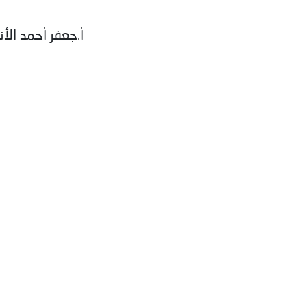
العربية) أ.جعفر أحمد ا