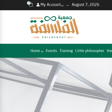
0
My Account
August 7, 2026
Home
Events
Training
Little philosopher
the