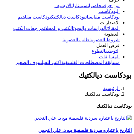
من حرف
محاضرات
سيمنارات
الارشيف
البودكاست
بودكاست مقابسات
بودكاست ديالكتيك
بودكاست مفاهيم
الاصدارات
المقالات
الدراسات والبحوث
الكتب و المجلات
مراجعات الكتب
العضوية
شروط العضوية
طلب العضوية
فرص العمل
التوظيف
التطوع
المسابقات
مسابقة المصطلحات الفلسفية
اكتب للفيلسوف الصغير
بودكاست ديالكتيك
الرئيسية
بودكاست ديالكتيك
بودكاست ديالكتيك
التاريخ باعتباره سردية فلسفية مع د. علي النجعي