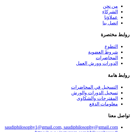
من نحن
الشركاء
عملاؤنا
اتصل بنا
روابط مختصرة
التطوع
شروط العضوية
المحاضرات
الدورات وورش العمل
روابط هامة
التسجيل في المحاضرات
تسجيل الدورات والورش
المقترحات والشكاوى
معلومات الدفع
تواصل معنا
saudiphilosophy1@gmail.com, saudiphilosophy@gmail.com