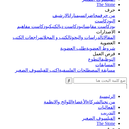
The Stone
حرف
من حرف
محاضرات
سيمنارات
الارشيف
البودكاست
بودكاست مقابسات
بودكاست ديالكتيك
بودكاست مفاهيم
الاصدارات
المقالات
الدراسات والبحوث
الكتب و المجلات
مراجعات الكتب
العضوية
شروط العضوية
طلب العضوية
فرص العمل
التوظيف
التطوع
المسابقات
مسابقة المصطلحات الفلسفية
اكتب للفيلسوف الصغير
الرئيسية
من نحن
الشركاء
الأعضاء
اللوائح والانظمة
الفعاليات
التدريب
الفيلسوف الصغير
The Stone
حرف