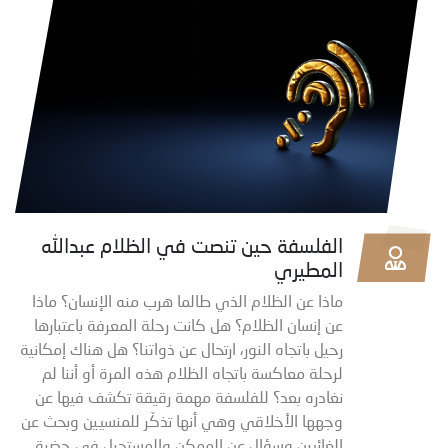
الفلسفة حين تنصت في الظلام عبدالله
المطيري
ماذا عن الظلام الذي طالما هرب منه الإنسان؟ ماذا
عن إنسان الظلام؟ هل كانت رحلة المعرفة باعتبارها
رحيل باتجاه النور، ارتحال عن ذواتنا؟ هل هناك إمكانية
لرحلة معاكسة باتجاه الظلام هذه المرة أو أننا لم
نغادره بعد؟ للفلسفة مهمة رقيقة تكشف فيها عن
وجهها الأخلاقي وهي أنها تذكّر للمنسيين وبحث عن
الغائبين وسؤال عن الممكن والمستحيل في حضرة