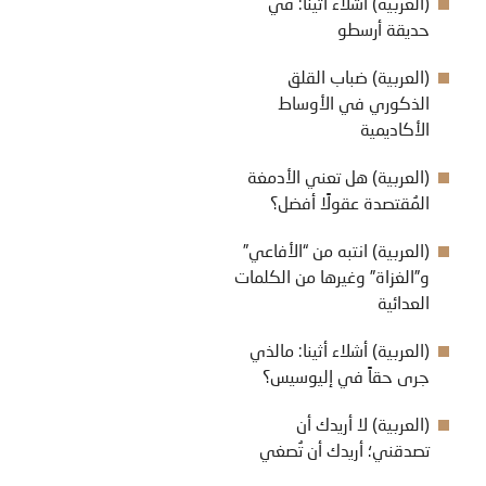
(العربية) أشلاء أثينا: في
حديقة أرسطو
(العربية) ضباب القلق
الذكوري في الأوساط
الأكاديمية
(العربية) هل تعني الأدمغة
المُقتصدة عقولًا أفضل؟
(العربية) انتبه من “الأفاعي”
و”الغزاة” وغيرها من الكلمات
العدائية
(العربية) أشلاء أثينا: مالذي
جرى حقاً في إليوسيس؟
(العربية) لا أريدك أن
تصدقني؛ أريدك أن تُصغي