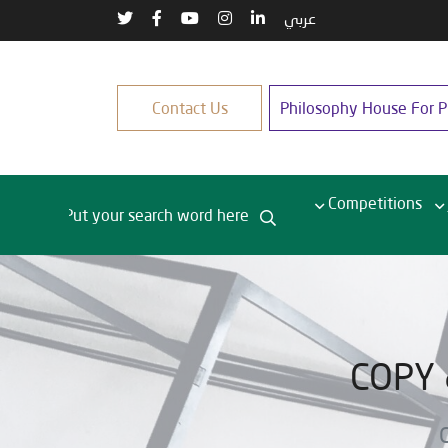
عربي
Contact Us
Philosophy House For Pu
Competitions