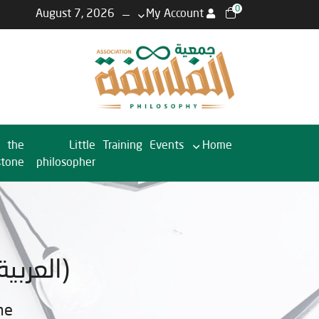
0
August 7, 2026
My Account
the
Little
Training
Events
Home
stone
philosopher
(العربية
me