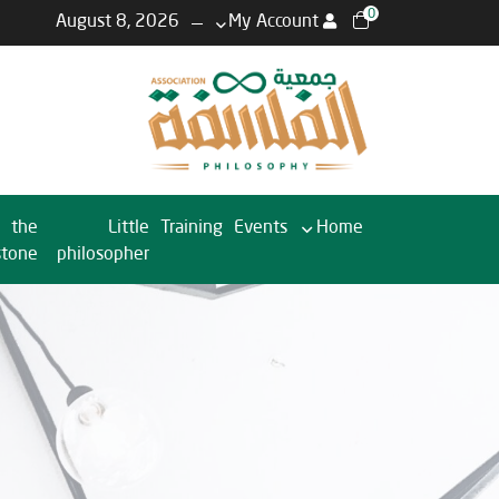
0
August 8, 2026
My Account
the
Little
Training
Events
Home
stone
philosopher