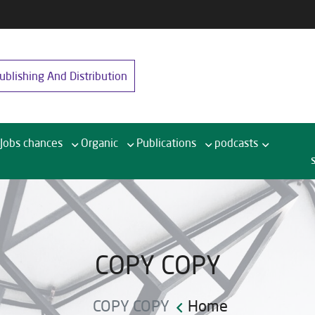
blishing And Distribution
Jobs chances
Organic
Publications
podcasts
COPY COPY
COPY COPY
Home