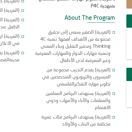
(العربية) 
بمنهجية P4C
(العربية) 
About The Program
(العربية) ا
الطفل عند 
(العربية) الصغير يسعى إلى تحقيق
(العربية) ا
مجموعة من الأهداف أهمها؛ تنمية 4C
في الاعلان
Thinking وتحفيز التعليل وبناء المعنى
(العربية) ي
وتنمية مهارات الحوار والمهارات المعرفية
مدينةالقصي
وغير المعرفية لدى الأطفال
(العربية) يقدم التدريب مجموعة من
الميسرون والتربويون المتخصصين في
تطوير مهارة التفكيرالفلسفي
(العربية) يستهدف البرنامج المعلمين
والمعلمات والآباء والأمهات وذوي
الاهتمام
(العربية) يستهدف البرنامج فئات عمرية
مختلفة من البنات والأولاد