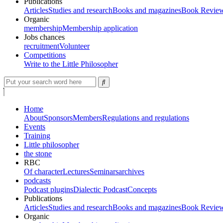
Publications
Articles
Studies and research
Books and magazines
Book Revie
Organic
membership
Membership application
Jobs chances
recruitment
Volunteer
Competitions
Write to the Little Philosopher
Home
About
Sponsors
Members
Regulations and regulations
Events
Training
Little philosopher
the stone
RBC
Of character
Lectures
Seminars
archives
podcasts
Podcast plugins
Dialectic Podcast
Concepts
Publications
Articles
Studies and research
Books and magazines
Book Revie
Organic