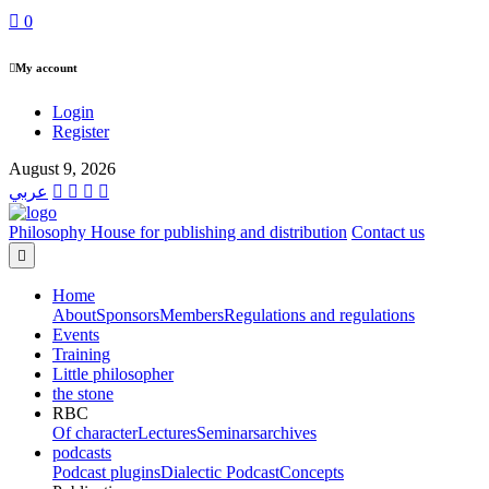
0
My account
Login
Register
August 9, 2026
عربي
Philosophy House for publishing and distribution
Contact us
Home
About
Sponsors
Members
Regulations and regulations
Events
Training
Little philosopher
the stone
RBC
Of character
Lectures
Seminars
archives
podcasts
Podcast plugins
Dialectic Podcast
Concepts