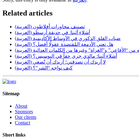
Related articles
(العربية) تصنيف محاورات أفلاطون
(العربية) أشلاء أثينا: في حديقة أرسطو
(العربية) ضباب القلق الذكوري في الأوساط الأكاديمية
(العربية) هل تعني الأدمغة المُقتصدة عقولًا أفضل؟
(بية) انتبه من “الأفاعي” و”الغزاة” وغيرها من الكلمات العدائية
(العربية) أشلاء أثينا: مالذي جرى حقاً في إليوسيس؟
(العربية) لا أريدك أن تصدقني؛ أريدك أن تُصغي
(العربية) كيف نواجه “الشر”؟
Sitemap
About
Sponsors
Our clients
Contact
Short links