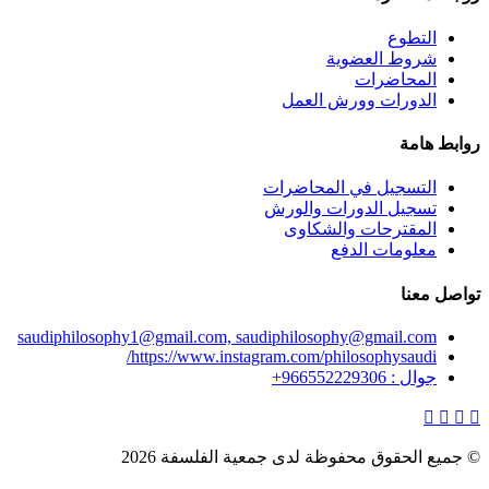
التطوع
شروط العضوية
المحاضرات
الدورات وورش العمل
روابط هامة
التسجيل في المحاضرات
تسجيل الدورات والورش
المقترحات والشكاوى
معلومات الدفع
تواصل معنا
saudiphilosophy1@gmail.com, saudiphilosophy@gmail.com
https://www.instagram.com/philosophysaudi/
جوال : 966552229306+
© جميع الحقوق محفوظة لدى جمعية الفلسفة 2026