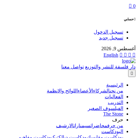
0
حسابي
تسجيل الدخول
تسجيل جديد
أغسطس 9, 2026
English
دار فلسفة للنشر والتوزيع
تواصل معنا
الرئيسية
من نحن
الشركاء
الأعضاء
اللوائح والانظمة
الفعاليات
التدريب
الفيلسوف الصغير
The Stone
حرف
من حرف
محاضرات
سيمنارات
الارشيف
البودكاست
بودكاست مقابسات
بودكاست ديالكتيك
بودكاست مفاهيم