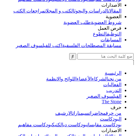
الاصدارات
المقالات
الدراسات والبحوث
الكتب و المجلات
مراجعات الكتب
العضوية
شروط العضوية
طلب العضوية
فرص العمل
التوظيف
التطوع
المسابقات
مسابقة المصطلحات الفلسفية
اكتب للفيلسوف الصغير
الرئيسية
من نحن
الشركاء
الأعضاء
اللوائح والانظمة
الفعاليات
التدريب
الفيلسوف الصغير
The Stone
حرف
من حرف
محاضرات
سيمنارات
الارشيف
البودكاست
بودكاست مقابسات
بودكاست ديالكتيك
بودكاست مفاهيم
الاصدارات