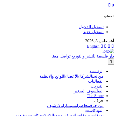
0
حسابي
تسجيل الدخول
تسجيل جديد
أغسطس 8, 2026
English
دار فلسفة للنشر والتوزيع
تواصل معنا
الرئيسية
من نحن
الشركاء
الأعضاء
اللوائح والانظمة
الفعاليات
التدريب
الفيلسوف الصغير
The Stone
حرف
من حرف
محاضرات
سيمنارات
الارشيف
البودكاست
بودكاست مقابسات
بودكاست ديالكتيك
بودكاست مفاهيم