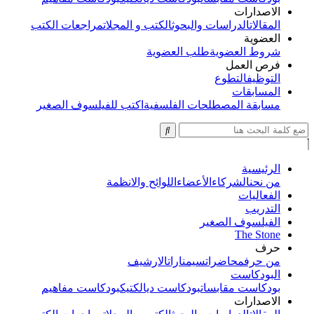
الاصدارات
المقالات
الدراسات والبحوث
الكتب و المجلات
مراجعات الكتب
العضوية
شروط العضوية
طلب العضوية
فرص العمل
التوظيف
التطوع
المسابقات
مسابقة المصطلحات الفلسفية
اكتب للفيلسوف الصغير
الرئيسية
من نحن
الشركاء
الأعضاء
اللوائح والانظمة
الفعاليات
التدريب
الفيلسوف الصغير
The Stone
حرف
من حرف
محاضرات
سيمنارات
الارشيف
البودكاست
بودكاست مقابسات
بودكاست ديالكتيك
بودكاست مفاهيم
الاصدارات