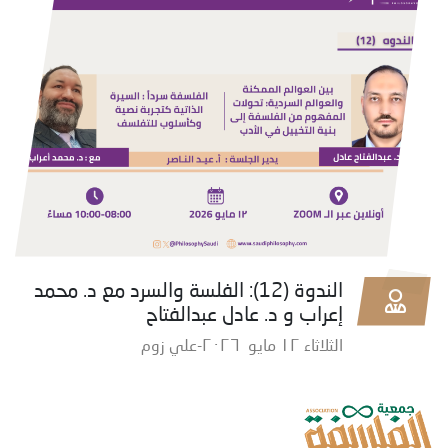
الندوة (12): الفلسة والسرد مع د. محمد
إعراب و د. عادل عبدالفتاح
الثلاثاء ١٢ مايو ٢٠٢٦-علي زوم