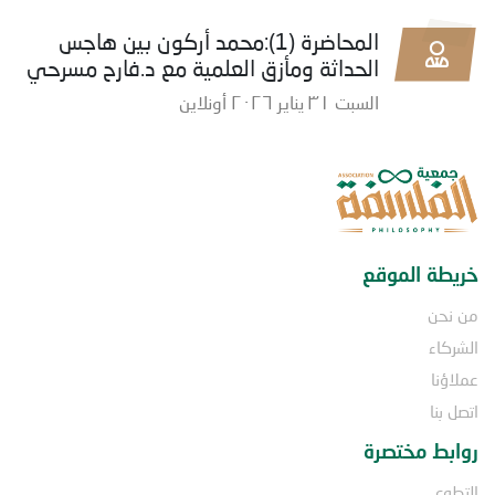
المحاضرة (1):محمد أركون بين هاجس
الحداثة ومأزق العلمية مع د.فارح مسرحي
السبت ٣١ يناير ٢٠٢٦ أونلاين
خريطة الموقع
من نحن
الشركاء
عملاؤنا
اتصل بنا
روابط مختصرة
التطوع