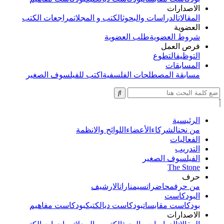
الاصدارات
المقالات
الدراسات والبحوث
الكتب و المجلات
مراجعات الكتب
العضوية
شروط العضوية
طلب العضوية
فرص العمل
التوظيف
التطوع
المسابقات
مسابقة المصطلحات الفلسفية
اكتب للفيلسوف الصغير
الرئيسية
من نحن
الشركاء
الأعضاء
اللوائح والانظمة
الفعاليات
التدريب
الفيلسوف الصغير
The Stone
حرف
من حرف
محاضرات
سيمنارات
الارشيف
البودكاست
بودكاست مقابسات
بودكاست ديالكتيك
بودكاست مفاهيم
الاصدارات