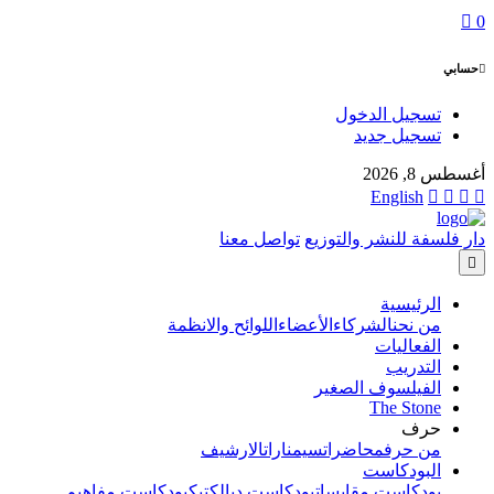
0
حسابي
تسجيل الدخول
تسجيل جديد
أغسطس 8, 2026
English
دار فلسفة للنشر والتوزيع
تواصل معنا
الرئيسية
من نحن
الشركاء
الأعضاء
اللوائح والانظمة
الفعاليات
التدريب
الفيلسوف الصغير
The Stone
حرف
من حرف
محاضرات
سيمنارات
الارشيف
البودكاست
بودكاست مقابسات
بودكاست ديالكتيك
بودكاست مفاهيم