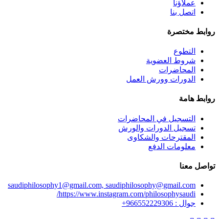
عملاؤنا
اتصل بنا
روابط مختصرة
التطوع
شروط العضوية
المحاضرات
الدورات وورش العمل
روابط هامة
التسجيل في المحاضرات
تسجيل الدورات والورش
المقترحات والشكاوى
معلومات الدفع
تواصل معنا
saudiphilosophy1@gmail.com, saudiphilosophy@gmail.com
https://www.instagram.com/philosophysaudi/
جوال : 966552229306+