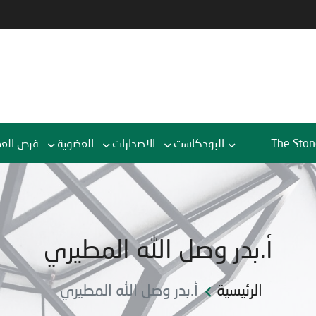
The Ston
البودكاست
الاصدارات
العضوية
فرص الع
أ.بدر وصل الله المطيري
الرئيسية
أ.بدر وصل الله المطيري