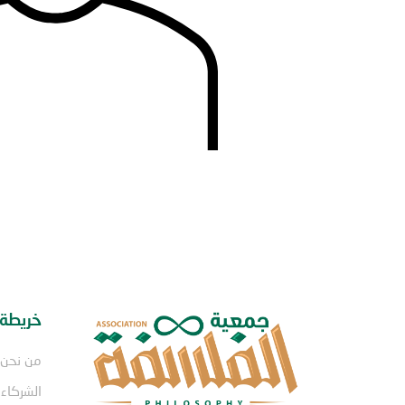
خريطة 
من نحن
الشركاء