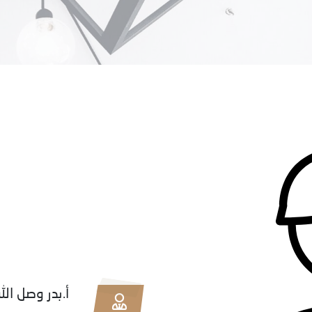
أ.بدر وصل ال