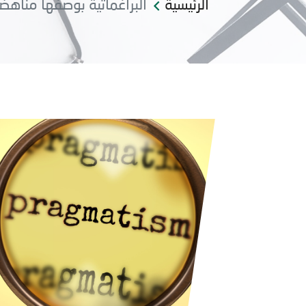
الرئيسية
البراغماتية بوصفها مناهض