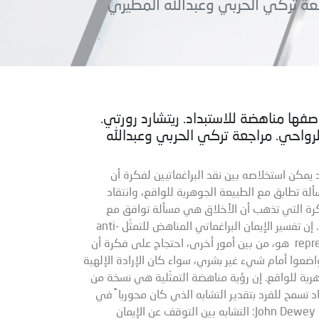
جعة تركي الحربي وعبدالله المطيري
وصفها مناهضة للاستبداد. ريتشارد رورتي.
رواحي. مراجعة تركي الحربي وعبدالله
 يمكن استخلاصه بين نقد البراغماتيين لفكرة أن
ة تطابق مع الطبيعة الجوهرية للواقع، وانتقاد
فكرة التي تذهب أن الأخلاق هي مسألة توافق مع
إرادة كائن إلهي. إن تفسير الإيمان البراغماتي المناهض للتمثّل anti-
representationalist هو، من بين أمور أخرى، احتجاج على فكرة أن
واضعوا أمام شيء غير بشري، سواء كان الإرادة الإلهية
هرية للواقع. إن رؤية مناهضة التمثّلية هي نسخة من
 تسمح للفرد بتقدير التشابه الذي كان محوريا ً في
فكر جون ديوي John Dewey: التشابه بين التوقف عن الإيمان