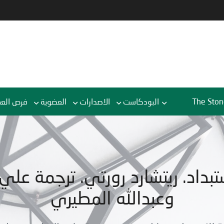
The Ston
البودكاست
الاصدارات
العضوية
فرص الع
تبداد. ريتشارد رورتي. ترجمة عل
وعبدالله المطيري