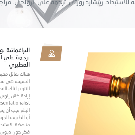
ة للاستبداد. ريتشارد رورتي. ترجمة علي الرواحي. مرا
البراغماتية ب
ترجمة علي ال
المطيري
هناك تماثل مفيد
الحقيقة هي مسأل
التنوير لتلك ال
البشر يجب أن يت
أو الطبيعة الجو
مناهضة الاستبداد