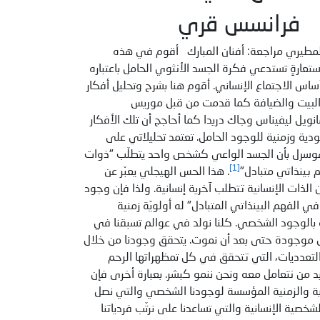
فرانسس قري
المطيري مراجعة: أفنان المبارك أقوم في هذه
ستعارةٍ تستدعي فكرة الجسد الأنثوي الحامل باعتباره
ساس الاجتماع الإنساني. أقوم هنا بشرح وتحليل أفكار
والبيت والضيافة كما قدمت من قبل موريس
نويل ليفيناس وجاك دريدا كما أحاجج أن تلك الأفكار
ودية وزمنية للوجود الحامل. تعتمد تحليلاتي على
سرل بأن الجسد الواعي كشخص واحد يتطلّب "ذوات
[1]
بينذاتي متبادل"
. هذا الحس الهيجلي يعبّر عن
 الذات الإنسانية تتطلب آخرية إنسانية. ولذا فإن وجود
ي الفهم البينذاتي المتبادل" له أولويّة زمنية
بالوجود الشخصي. كلنا نولد في عوالم تسبقنا في
موجودة حتى بعد أن نموت. يتحقق وجودنا من خلال
التعدديات، التي تتحقق في كل تمظهراتها الرحم
بد من نتعامل معه ونحن ننمو كبشر. بعبارة أخرى فإن
ة والزمنية المؤسسة لوجودنا الشخصي والتي نصل
شخصية الإنسانية والتي تساعدنا على نرتّب فردياتنا