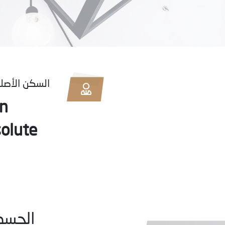
السكن الأصل
on
olute
الجسد