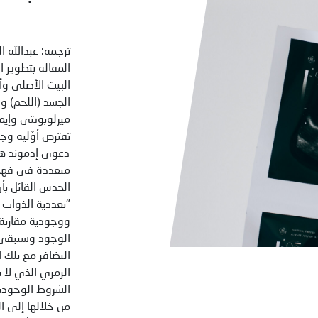
ترجمة: عبدالله 
المقالة بتطوير ا
البيت الأصلي وأ
الجسد (اللحم) 
ميرلوبونتي وإيما
تفترض أوّلية وج
دعوى إدموند هو
متعددة في فهم 
الحدس القائل بأن
"تعددية الذوات ف
ووجودية مقارنة 
الوجود وستبقى 
التضافر مع تلك 
الرمزي الذي لا 
الشروط الوجودي
من خلالها إلى ال