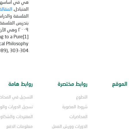
هي في أساسها م
المتبادل.
المقالة
الفلسفة والدراس
٢٠٠٩ وهي ال
ng to a Pure
al Philosophy
1989), 303-304
الموقع
روابط مختصرة
روابط هامة
التطوع
التسجيل في المحاض
شروط العضوية
تسجيل الدورات وال
المحاضرات
المقترحات والشكاو
الدورات وورش العمل
معلومات الدفع