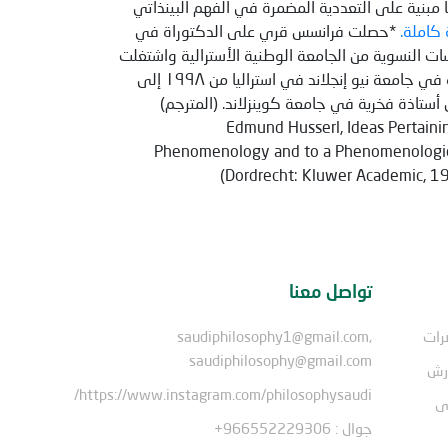
بنية على التعددية المضمرة في الفهم البينذاتي
 كاملة.
*حصلت فرانسس قري على الدكتوراة في
ات النسوية من الجامعة الوطنية الأسترالية واشتغلت
بتدريس الفلسفة في جامعة نيو إنجلاند في استراليا من ١٩٩٨ إلى
آن أستاذة فخرية في جامعة كوينزلاند. (المترجم)
[1]Edmund Husserl, Ideas Pertaini
Phenomenology and to a Phenomenologic
(Dordrecht: Kluwer Academic, 
تواصل معنا
رات
saudiphilosophy1@gmail.com,
saudiphilosophy@gmail.com
ورش
https://www.instagram.com/philosophysaudi/
ى
جوال : 966552229306+