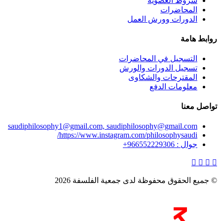
شروط العضوية
المحاضرات
الدورات وورش العمل
روابط هامة
التسجيل في المحاضرات
تسجيل الدورات والورش
المقترحات والشكاوى
معلومات الدفع
تواصل معنا
saudiphilosophy1@gmail.com, saudiphilosophy@gmail.com
https://www.instagram.com/philosophysaudi/
جوال : 966552229306+
© جميع الحقوق محفوظة لدى جمعية الفلسفة 2026