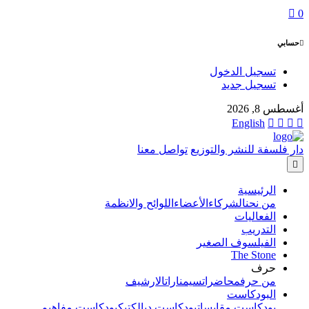
0
حسابي
تسجيل الدخول
تسجيل جديد
أغسطس 8, 2026
English
دار فلسفة للنشر والتوزيع
تواصل معنا
الرئيسية
من نحن
الشركاء
الأعضاء
اللوائح والانظمة
الفعاليات
التدريب
الفيلسوف الصغير
The Stone
حرف
من حرف
محاضرات
سيمنارات
الارشيف
البودكاست
بودكاست مقابسات
بودكاست ديالكتيك
بودكاست مفاهيم