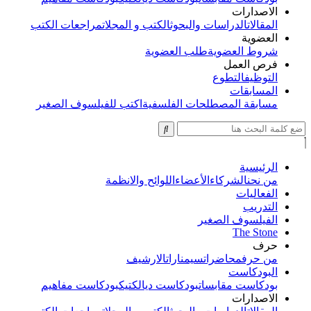
الاصدارات
المقالات
الدراسات والبحوث
الكتب و المجلات
مراجعات الكتب
العضوية
شروط العضوية
طلب العضوية
فرص العمل
التوظيف
التطوع
المسابقات
مسابقة المصطلحات الفلسفية
اكتب للفيلسوف الصغير
الرئيسية
من نحن
الشركاء
الأعضاء
اللوائح والانظمة
الفعاليات
التدريب
الفيلسوف الصغير
The Stone
حرف
من حرف
محاضرات
سيمنارات
الارشيف
البودكاست
بودكاست مقابسات
بودكاست ديالكتيك
بودكاست مفاهيم
الاصدارات