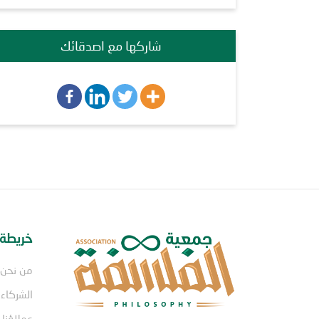
شاركها مع اصدقائك
خريطة 
من نحن
الشركاء
عملاؤنا