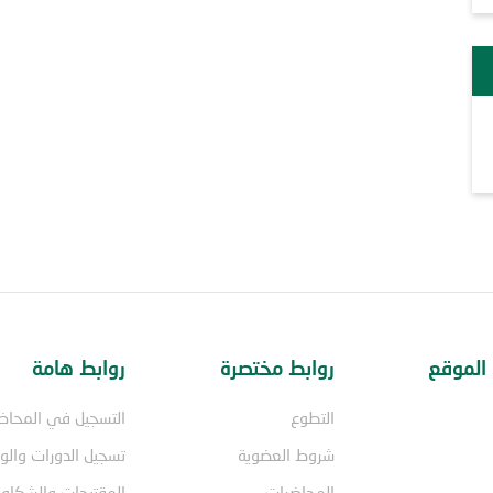
الموقع
روابط مختصرة
روابط هامة
التطوع
التسجيل في المحاض
شروط العضوية
تسجيل الدورات وال
المحاضرات
المقترحات والشكاو