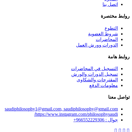
اتصل بنا
روابط مختصرة
التطوع
شروط العضوية
المحاضرات
الدورات وورش العمل
روابط هامة
التسجيل في المحاضرات
تسجيل الدورات والورش
المقترحات والشكاوى
معلومات الدفع
تواصل معنا
saudiphilosophy1@gmail.com, saudiphilosophy@gmail.com
https://www.instagram.com/philosophysaudi/
جوال : 966552229306+