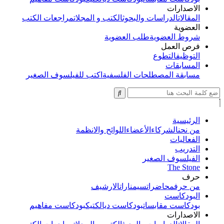
الاصدارات
المقالات
الدراسات والبحوث
الكتب و المجلات
مراجعات الكتب
العضوية
شروط العضوية
طلب العضوية
فرص العمل
التوظيف
التطوع
المسابقات
مسابقة المصطلحات الفلسفية
اكتب للفيلسوف الصغير
الرئيسية
من نحن
الشركاء
الأعضاء
اللوائح والانظمة
الفعاليات
التدريب
الفيلسوف الصغير
The Stone
حرف
من حرف
محاضرات
سيمنارات
الارشيف
البودكاست
بودكاست مقابسات
بودكاست ديالكتيك
بودكاست مفاهيم
الاصدارات