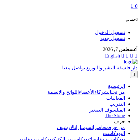
0
حسابي
تسجيل الدخول
تسجيل جديد
أغسطس 7, 2026
English
دار فلسفة للنشر والتوزيع
تواصل معنا
الرئيسية
من نحن
الشركاء
الأعضاء
اللوائح والانظمة
الفعاليات
التدريب
الفيلسوف الصغير
The Stone
حرف
من حرف
محاضرات
سيمنارات
الارشيف
البودكاست
بودكاست مقابسات
بودكاست ديالكتيك
بودكاست مفاهيم