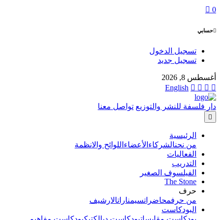
0
حسابي
تسجيل الدخول
تسجيل جديد
أغسطس 8, 2026
English
دار فلسفة للنشر والتوزيع
تواصل معنا
الرئيسية
من نحن
الشركاء
الأعضاء
اللوائح والانظمة
الفعاليات
التدريب
الفيلسوف الصغير
The Stone
حرف
من حرف
محاضرات
سيمنارات
الارشيف
البودكاست
بودكاست مقابسات
بودكاست ديالكتيك
بودكاست مفاهيم