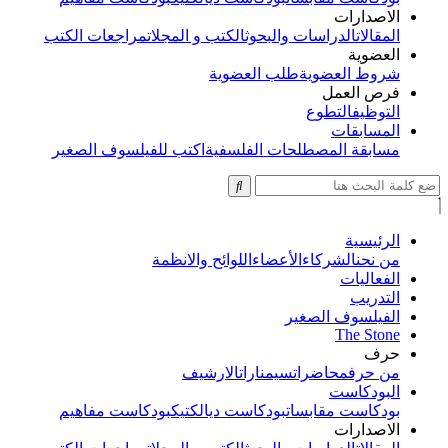
الاصدارات
المقالات
الدراسات والبحوث
الكتب و المجلات
مراجعات الكتب
العضوية
شروط العضوية
طلب العضوية
فرص العمل
التوظيف
التطوع
المسابقات
مسابقة المصطلحات الفلسفية
اكتب للفيلسوف الصغير
الرئيسية
من نحن
الشركاء
الأعضاء
اللوائح والانظمة
الفعاليات
التدريب
الفيلسوف الصغير
The Stone
حرف
من حرف
محاضرات
سيمنارات
الارشيف
البودكاست
بودكاست مقابسات
بودكاست ديالكتيك
بودكاست مفاهيم
الاصدارات