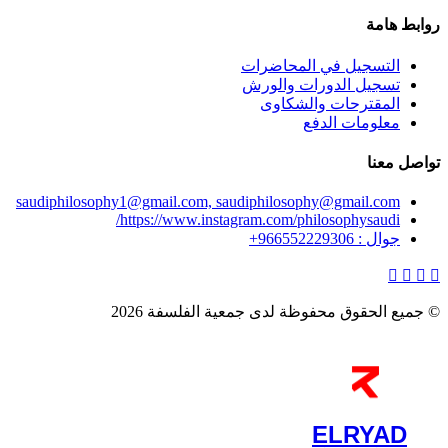
روابط هامة
التسجيل في المحاضرات
تسجيل الدورات والورش
المقترحات والشكاوى
معلومات الدفع
تواصل معنا
saudiphilosophy1@gmail.com, saudiphilosophy@gmail.com
https://www.instagram.com/philosophysaudi/
جوال : 966552229306+
© جميع الحقوق محفوظة لدى جمعية الفلسفة 2026
ELRYAD