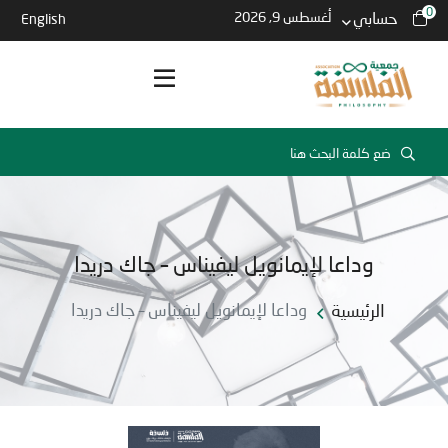
0
حسابي
أغسطس 9, 2026
English
وداعا لإيمانويل ليفيناس – جاك دريدا
الرئيسية
وداعا لإيمانويل ليفيناس – جاك دريدا