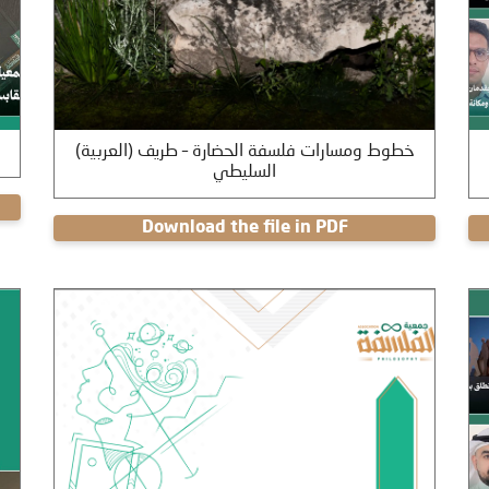
(العربية) خطوط ومسارات فلسفة الحضارة – طريف
السليطي
Download the file in PDF