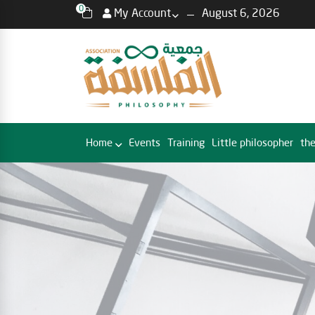
0
My Account
August 6, 2026
Home
Events
Training
Little philosopher
the