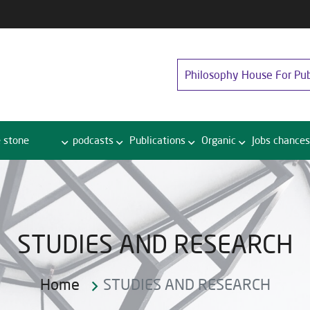
Philosophy House For Pub
 stone
podcasts
Publications
Organic
Jobs chances
STUDIES AND RESEARCH
Home
STUDIES AND RESEARCH