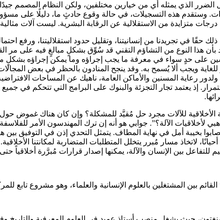
ل الضرر الذي يمثله أي من خيارين مختلفين، ولكن النظام المصمم جيدًا 
ت. وستقدم هذه التسجيلات، في حالة وقوع حادثٍ ما، دليلًا على مسؤول
 درجات متزايدة من الاستقلالية عن الرقابة البشرية. ليست آلات مثالية ب
حقًا في تجريدنا من إنسانيتنا، وتقليل حدود استقلاليتنا، ورفع احتمالي
بأن هذا النوع من التشاؤم التقني قد سُوِّق بشكلٍ مبالغٍ فيه على مر 
سين على حدٍ سواء في معرفة ما يجب إجراؤه وما يمكن إجراؤه بشكلٍ م
 للغاية ويجب ألا يُسمح به. وقد ينجح المنادون بالحظر في بعض المجالا
زلية، ولدور رعاية المسنين والأماكن العامة، ناهيك عن المساحات الافترا
تمرار. إذ يعتمد تجار التجزئة والبنوك على البرامج التي تتحكم في جميع
ئها.
أخلاقية للآلات مجرد حل مُقيَّد للمشكلة؟ وإن كان هناك غموض حول طب
 ذهبي لأخلاقيات الآلة؟”. جوابي هو أنه إن ترك المهندسون الأمر للفلاس
صابوا بخيبة أمل في نهاية المطاف. يتمثل التحدي إذن في التوفيق بين ه
ته، أحيانًا، لاتخاذ مسار مُبرر يتخلل المتطلبات المتضاربة لمكانتنا الأخ
م للتفاعل بين الإنسان والآلة، يمكنها إصدار قرارات مُبرَّرة أخلاقياً
 بلومنغتون، حيث يشغل منصب أستاذ عميد في العلوم المعرفية والتاريخ 