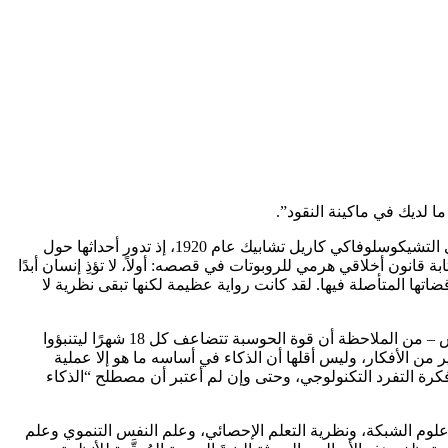
ا لديك في ماكينة النقود”.
إن الفكرة الخيالية لانقلاب الروبوتات على البشر أقدم من كلمة “روبوت” نفسها، التي ظهرت لأول مرة في عنوان مسرحية للكاتب المسرحي التشيكوسلوفاكي كاريل تشابيك عام 1920، إذ تدور أحداثها حول
 بعد 22 عامًا، “القوانين الثلاثة للروبوتات” لتكون بمثابة قانون أخلاقي هرمي للروبوتات في قصصه: أولاً، لا تؤذِ إنسان أبدًا
ضاتها المتأصلة فيها. لقد كانت رواية عظيمة لكنها تبقى نظرية لا
إن احتمالية وجود آلات قادرة على اتباع المبادئ الأخلاقية، ناهيك عن فهمها، تبدو بعيدة اليوم كقدم كلمة روبوت. يستدل بعض التقنيين – بحماس – من الملاحظة أن قوة الحوسبة تتضاعف كل 18 شهرًا ليتنبؤوا
ير من الأفكار، وليس أقلها أن الذكاء في أساسه ما هو إلا عملية
فكرة التفرد التكنولوجي، وحتى وإن لم أعتبر أن مصطلح “الذكاء
وعلوم الشبكة، ونظرية التعلم الإحصائي، وعلم النفس التنموي وعلم