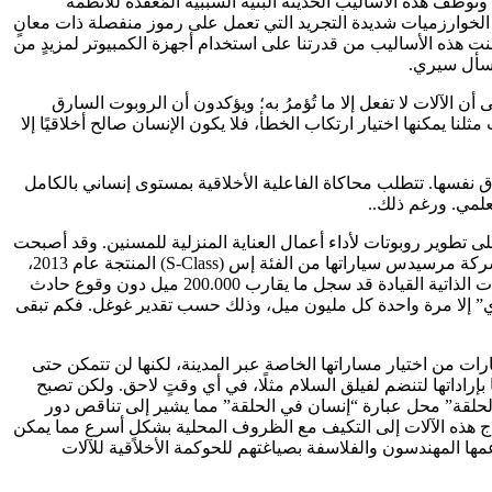
 هذه الأساليب الحديثة البنيةَ السببية المُعقَّدة للأنظمة
ية الخوارزميات شديدة التجريد التي تعمل على رموز منفصلة ذات معانٍ
نت هذه الأساليب من قدرتنا على استخدام أجهزة الكمبيوتر لمزيدٍ من
فاسأل سيري.
ن الآلات لا تفعل إلا ما تُؤمرُ به؛ ويؤكدون أن الروبوت السارق
نا يمكنها اختيار ارتكاب الخطأ، فلا يكون الإنسان صالح أخلاقيًا إلا
ق نفسها. تتطلب محاكاة الفاعلية الأخلاقية بمستوى إنساني بالكامل
علمي. ورغم ذلك..
على تطوير روبوتات لأداء أعمال العناية المنزلية للمسنين. وقد أصبحت
المكانس الروبوتية وجزارات العشب بالفعل من المنتجات المسوقة على نطاق واسع، والسيارات الذاتية القيادة ليست ببعيدةٍ عن ذلك. تزوِّدُ شركة مرسيدس سياراتها من الفئة إس (S-Class) المنتجة عام 2013،
بنظام يمكِّنها من القيادة بشكلٍ مستقل أثناء حركة المرور في المدينة بسرعة تصل إلى 25 ميلاً في الساعة. كما أن أسطول غوغل من السيارات الذاتية القيادة قد سجل ما يقارب 200.000 ميل دون وقوع حادث
ري” إلا مرة واحدة كل مليون ميل، وذلك حسب تقدير غوغل. فكم تبقى
يارات من اختيار مساراتها الخاصة عبر المدينة، لكنها لن تتمكن حتى
 بإراداتها لتنضم لفيلق السلام مثلًا، في أي وقتٍ لاحق. ولكن تصبح
 الحلقة” محل عبارة “إنسان في الحلقة” مما يشير إلى تناقص دور
تاج هذه الآلات إلى التكيف مع الظروف المحلية بشكلٍ أسرع مما يمكن
عمها المهندسون والفلاسفة بصياغتهم للحوكمة الأخلاقية للآلات