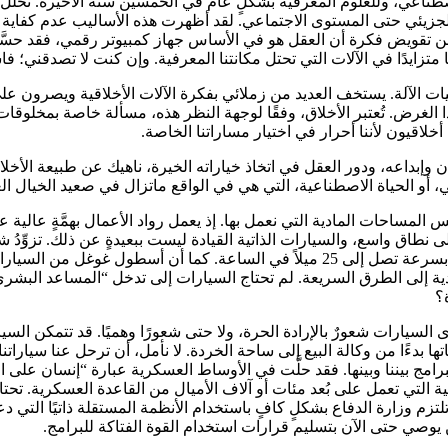
اعي، وللعلوم المعرفية بشكلٍ عام في الخمسين سنة الأخيرة. تحلل وتوظف
ستوى الجزيئي حتى المستوى الاجتماعي. لقد أظهرت هذه الأساليب عدم كفا
م من تقويض فكرة أن العقل هو في الأساس جهاز كمبيوتر رقمي، فقد حسَّ
 متزايدًا في الآلات التي تحتل مكانتنا المعرفية. وإن كنت لا تصدقني؛ 
ت الآلة. يستخف العديد من زملائي بفكرة الآلات الأخلاقية ويصرون على أ
لغرض. تُعتبر الأخلاق، وفقًا لوجهة النظر هذه، مسألة خاصة بمخلوقات مثل
خلاقيون لأننا أحرار في اختيار مساراتنا الخاصة.
إبداعه، ودور العقل في اتخاذ خياراته الخيرة، ناهيك عن طبيعة الأخلا
أو الحياة الاصطناعية، التي هي في الواقع ماتزال في صعيد الخيال ال
المساحات المادية التي نعمل بها. إذ يعمل رواد الأعمال بهمَّةٍ عالية 
ادية إلى الطرق السريعة. لم تحتاج السيارات إلى تدخل “المساعد البش
؟
 السيارات شعورٌ بالإرادة الحرة، ولا حتى شعورًا وهميًا. قد تتمكن الس
 بدءًا من وكالة البيع إلى ساحة الخردة. لا نأمل، أن ترحل عنا سياراتنا
رامج بيننا وبينها. فقد حلَّت في الأوساط العسكرية عبارة “إنسان على
ية التي تعمل على بُعد مئات أو آلاف الأميال من القاعدة العسكرية. تح
تزم وزارة الدفاع بشكلٍ كافٍ باستخدام الأنظمة المستقلة ذاتيًا التي د