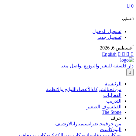
0
حسابي
تسجيل الدخول
تسجيل جديد
أغسطس 6, 2026
English
دار فلسفة للنشر والتوزيع
تواصل معنا
الرئيسية
من نحن
الشركاء
الأعضاء
اللوائح والانظمة
الفعاليات
التدريب
الفيلسوف الصغير
The Stone
حرف
من حرف
محاضرات
سيمنارات
الارشيف
البودكاست
بودكاست مقابسات
بودكاست ديالكتيك
بودكاست مفاهيم