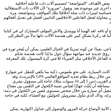
د بعض الأهداف “المتواضعة” لتصميم آلات ذات فاعلية أخلاقية
” لأننا لا نتحدث عن أنظمة التوجيه الخاصة بروبوت مُدمِّر كما في فيلم أرنولد شوارزنيجر (The Terminator)، أو تقنية أخرى غير موجودة بعد. ونقول “ضرورة” لأن الآلات ذات الاستقلالية
لحساسة لميزات ذات صلة أخلاقيًا بتلك المواقف. ومتواضعة، مرة
هي محاولة لجعل الفاعلين الأخلاقيين الذاتيين أفضل في تعديل أفعالهم
.
تافه. لقد اتُهمنا أنا ووينديل والاش المؤلف المشارك لي في كتابنا
 قد ركزنا بشكلٍ كبير على هندسة الآلات ذاتها بدلاً من النظر إلى
 بعيدًا عن كونه تمرينًا في الخيال العلمي، يمكن أن يُفجر ثورة في
سب رؤىً جديدة عند مواجهة سؤال حول ما إذا كانت هندسة تحكم
 للفاعل الأخلاقي مثل الفيزياء للاعبي كرة البيسبول، تلك المعرفة
ا كانت السيارة، على نحوٍ ملموس، ذكية بما يكفي للتنقل عبر شوارع
المدينة، فهي بالتأكيد ذكية بما يكفي لتعرف كم من الوقت قد قضت خارج الحانة في انتظار صاحبها (يمكن الوصول إلى هذه المعلومة بسهولة من خلال ربط نظام تحديد المواقع العالمي GPS بالإنترنت)، وقد
تطلب منك، بصفتك السائق، إثبات أنك غير سكران قبل الشروع في تشغيل المحرك كي تضمن لك عودةً آمنة للمنزل. ستظل هناك، على المدى القريب (من 5 إلى 10 سنوات مثلًا)، حاجة إلى مسؤول بشري
ساطة أن يُثبِّتَ جهازًا لقياس نسبة الكحول في النَفَس بين مفتاح
م تشغيل أي سيارة من خلال شخص بمستوى مُعين من الكحول في دمه؛
زله، وذاك الذي تناول مشروبيْن كحولييْن مع العشاء، لكنه في حاجة
لآنية لأوضاع حركة المرور والوصول إلى جداول اكتوارية. يمكن