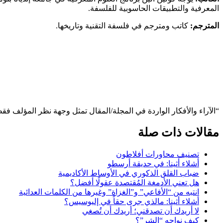
المعرفية والتطبيقات الحاسوبية للفلسفة.
المترجم:
كاتب ومترجم في فلسفة التقنية وتاريخها.
“الآراء والأفكار الواردة في المجلة/المقال تمثل وجهة نظر المؤلف فق
مقالات ذات صلة
تصنيف محاورات أفلاطون
أشلاء أثينا: في حديقة أرسطو
ضباب القلق الذكوري في الأوساط الأكاديمية
هل تعني الأدمغة المُقتصدة عقولًا أفضل؟
انتبه من “الأفاعي” و”الغزاة” وغيرها من الكلمات العدائية
أشلاء أثينا: مالذي جرى حقاً في إليوسيس؟
لا أريدك أن تصدقني؛ أريدك أن تُصغي
كيف نواجه “الشر”؟