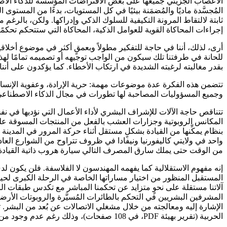
الأعصاب الجزيئي جميعها على بعض الافتراضات المؤسِّسة للذكاء الاصطن
المُجسَّدة ماديًا والمُضمَنة بيئيًا في كل المستويات، بدءًا من الم
ثابتة لالتقاط المرونة التكيفية للسلوك الذكي وإدراكها. ولكن، بالرغ
إجراءات المحاكاة القوية للعوامل الذكية، المحاكاة التي ستتحكم تحكمًا
أرى، لذلك، أننا في حاجة للتفكير مطولاً وبعمقٍ أكثر في موضوع أخلاقيا
للحانة في طرفتنا تلك سيكون من الواجب توجيهه أو تصميمه تمامًا لهذا ا
بقدر مغالبته لرغبته الشديدة في ارتكاب الأخطاء. كما يؤكدون على أننا أ
تتضمن هذه الفكرة عدة موضوعات مهمة: حرية الإرادة، وعفوية الإنسان و
وجميع المسؤوليات المصاحبة لها تطورات في مجال الذكاء الاصطناعي، 
تتناقص حاجة الآلات للإشراف البشري لأداء الأعمال التي نؤديها في نفس 
واحد في ولايتي كاليفورنيا ونيفادا في ظروف تتراوح من الشوارع الع
من الوقت حتى يملك سارق المصرف التالي سيارة هروب ذاتية القيادة
إنه مفهوم الاستقلالية كما يفهمه المهندسون لا الفلاسفة. فلن يكون لدى
المستقبل المنظور من اختيار مساراتها الخاصة في الرحلة الكبرى لحياتها
آلاتنا مستقلة على نحوٍ متزايد عن تحكمنا المباشر مع تكدس طبقات الب
المشرفين البشريين في التحكم بالطائرات المُسيَّرة والروبوتات الأرض
الإشارة إليه ومعالجته من خلال مشغلي الاتصالات عن بُعد من البشر. تل
الحربية (تقرير بهيئة PDF، في 108 صفحات)، وذلك رغم عدم وجود من يوصي حتى الآن بتسليم قرارات استخدام القوة الفتاكة للبرامج.