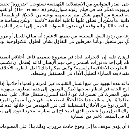
 حتى القدر المتواضع من الاستقلالية المُهندَسة تستوجب “ضرورة” تحدي
اصطناعية. نقول “متواضعة
ة، فيصبح من المهم بشكلٍ متزايد تصميم نوعية من الأخلاق الوظيفية ا
ة الذاتية، ما يمكن أن نطلق عليها فاعلية أخلاقية “كاملة”، ولكن ببساطة 
المتاحة حاليًا أو المتوقعة في غضون السنوات الخمس إلى العشر القادمة
ن ردود الفعل السلبية، من ضمنها الاعتقاد أنه منافٍ للعقل أو مروع أو 
 غير متخيل، وبأننا مفرطين في التفاؤل بشأن الحلول التكنولوجية، وبأننا
رهان عليه. إن الانخراط الجاد في مشروع لتصميم فاعل أخلاقي اصطناعي،
لعلم إلى إحداث ثورات باستمرار في فهم الإنسان لذاته. يُحتمَل أن نك
النظريات الأخلاقية الرئيسية؟ وكيف يمكنها ذلك؟ لعل النظرية الأخلاقية
مفيدة بعد المباراة لتحليل الأداء في المستقبل وضبطه.
هذه الجهود في منع انتشار التقنيات غير المرنة والعمياء أخلاقياً. إذ
دائمًا. هل يتطلب هذا حقًا أخلاقًا اصطناعية، في حين أنه يمكن للمرء بب
 المرن نوعٌ من الأخلاق التشغيلية التي قرر المهندس من خلالها عد
دراك الفرق بين الشخص الذي قد يحتاج إلى سيارته لمجرد العودة إلى من
لة في المقعد الأخير من السيارة.
أن يؤدي موقف ما إلى وقوع حادث مروري، وذلك بناءً على المعلومات ا