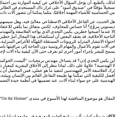
لذلك، بالطبع، أن يؤجل السؤال الأخلاقي عن كيفية الموازنة بين احتما
تسجيلاً مؤقتًا في “صندوق أسود” على غرار ذاك المستخدم في الطائرا
من الحساسية للأشياء المهمة أخلاقيًا، مثلما يمكننا أن نتصور آلات ذات
هل الحديث عن الفاعل الأخلاقي الاصطناعي مغالىً فيه، وهل سيسهم ذلك 
ديستوبي مروَّع؟ أنا حساس للمخاوف، لكنني متفائل بما يكفي للاعتقاد 
إلا عندما أصبحوا خطرين. يكمن التحدي الذي يواجه الفلاسفة والمهند
الناحية الأخلاقية. قد يعتقد البعض أن استكشاف هذا المجال أمرٌ خطير
احتواء الانتشار المتزايد للروبوتات المستقلة المُهيَّأة للأغراض المن
في آلات تقوم بالأعمال والمهام الروتينية دون الحاجة إلى مراقبتها باس
يسمح للبشر بإجراء أمور أخرى لم نعرف حتى الآن كيفية بناء آلات لإجرا
أين يكمن التحدي إذن؟ قد يتساءل مهندس برمجيات: “أليست الحوكمة ال
لا الهندسية؟ علاوةً على ذلك، لماذا ننظر إلى الأخلاق البشرية كمعيارٍ
تَرك الفلاسفة الأمر للمهندسين لتنفيذ ما هو عملي، فمن المحتمل أن ي
أفضل للكيفية التي تمكِّننا بها طبيعة التفاعل القائم بين الإنسان وبيئ
الهندسية على حدٍ سواء لبناء آلات، عند تضمينها في أنظمة جيدة التصمي
المقال هو موضوع المناقشة لهذا الأسبوع في منتدى “On the Human” القائم بين المشتغلين بالعلوم الإنسانية والعلماء، وهو مشروع تابع للمركز الوطني الأمريكي للعلوم الإنسانية National Humanities Center.
الكاتب:
يوجَّه كولين ألين برنامج العلوم المعرفية في جامعة إنديانا