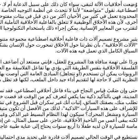
وُضِعت أخلاقيات الآلة لتبقى، سواء كان ذلك على سبيل الدعابة أم لا.
المحدودة تعمل في كثيرٍ من الأحيان أكثر من ذي قبل في بيئات مفتوح
أخرى، لأن هذه الأخلاق الوظيفية لا تتعلق بالفاعلية الأخلاقية التأملي
لتقترب من المعايير الإنسانية. يمكن إجراء ذلك باستخدام التكنولوجيا 
يثير مشروع تصميم آلات ذات فاعلية أخلاقية اصطناعية مجموعة متنوعة م
“الآلات الأخلاقية”، بأن نظرتنا حول الأخلاق تمحورت حول الإنسان بشكلٍ
السياق الكامل الذي تعمل فيه هذه الآلات.
وردًا على تهمة منافاة هذا المشروع للعقل، فإنني مستعد أن أضاعف ال
الفلسفة الأخلاقية بنفس الطريقة التي يؤدي بها تفاعل الفلاسفة مع ا
الروبوتات يمكن أن تستخدم (أو تتجاهل) المبادئ العامة التي أوصت بها 
النظرية التي لا حاجة لها لتقديم أداء جيد داخل الملعب، لكنها قد تظل 
حتى وإن صَعُبَ قياس النجاح في بناء فاعل أخلاقي اصطناعي، فقد تساعد 
للإشراف على هذه السيارات “الذكية”، لذلك من الأفضل أن تكون متيقظًا 
السيارة ومشغل المحرك؟ سيكون لهذا النظام البسيط غير الذكي وغير
لكنه يبقى أعمى من الناحية الأخلاقية، عاجز، على سبيل المثال، عن إ
ماسة للسيارة لأن لديه طفلًا ذا أربع سنوات يحتاج إلى عناية طبية عاج
نستطيع في الوقت الحالي تصميم آلات قادرة على تحديد مدى احتمالية 