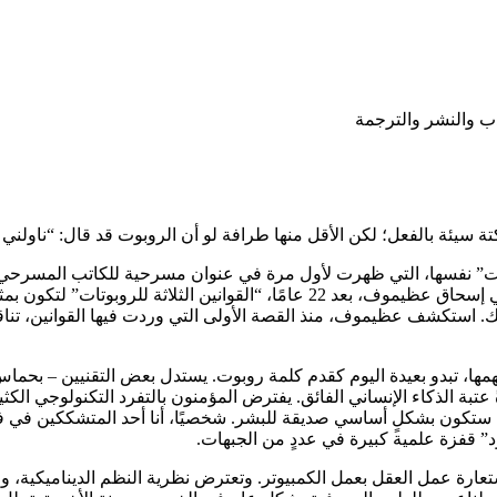
دب والنشر والترجمة
سيئة بالفعل؛ لكن الأقل منها طرافة لو أن الروبوت قد قال: “ناولني م
عمال مصنع آليين ينتفضون ضد أسيادهم البشر. ابتكر الروائي الأمريكي إسحاق عظيموف،
نفسك. استكشف عظيموف، منذ القصة الأولى التي وردت فيها القوانين، تناق
 عتبة الذكاء الإنساني الفائق. يفترض المؤمنون بالتفرد التكنولوجي الكث
آلات ستكون بشكلٍ أساسي صديقة للبشر. شخصيًا، أنا أحد المتشككين في 
” قفزة علمية كبيرة في عددٍ من الجبهات.
استعارة عمل العقل بعمل الكمبيوتر. وتعترض نظرية النظم الديناميكية، 