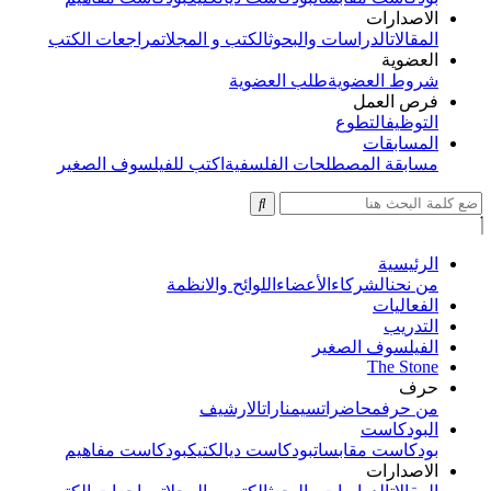
الاصدارات
المقالات
الدراسات والبحوث
الكتب و المجلات
مراجعات الكتب
العضوية
شروط العضوية
طلب العضوية
فرص العمل
التوظيف
التطوع
المسابقات
مسابقة المصطلحات الفلسفية
اكتب للفيلسوف الصغير
الرئيسية
من نحن
الشركاء
الأعضاء
اللوائح والانظمة
الفعاليات
التدريب
الفيلسوف الصغير
The Stone
حرف
من حرف
محاضرات
سيمنارات
الارشيف
البودكاست
بودكاست مقابسات
بودكاست ديالكتيك
بودكاست مفاهيم
الاصدارات