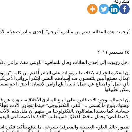
مشاركة
تُرجمت هذه المقالة بدعم من مبادرة “ترجم”، إحدى مبادرات هيئة الأ
٢٥ ديسمبر ٢٠١١
دخل روبوت إلى إحدى الحانات وقال للساقي: “ناولني مفك براغي”. نكتة 
بأي عملٍ أو امتناع عن عمل؛ ثانياً، أطع أوامر الإنسان؛ أخيرًا، احمِ 
يمكن تطبيقها.
بوشوك بلوغ ما يُسمى بـ “التفرد التكنولوجي” حينما تتجاوز الآلات فجأةً
حسابية. كما يعتقد المتفائلون بالتكنولوجيا من بينهم أن مثل هذه ال
الاصطناعي” يحمل تناقضًا لفظيًا، فسيتطلب “الذكاء الاصطناعي الودود
تتطور حاليًا العلوم العصبية والمعرفية بسرعة، ما يدفع بتأكيد فكرة 