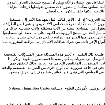
للتفاعل بين الإنسان والآلة يمكن أن يسمح بتسجيل التجاوز اليدوي
ية السائق. يمكننا أن نتصور آلات تتضمن ضوابطها درجات متزايدة
التأكيد، لكنها حتمًا ستكون آلات أفضل.
ة الحروب؟ إذا كان الأمر كذلك، فهل يمهد هذا الأمر إلى مستقبلٍ
القرون. كانت حكايات حركة محطمي الآلات يبدو بها شيءٌ من الطرافة،
عقول في المساحة البينية بين آلات مستقلة وآلات حساسة جزئيًا من
ت، مثل الحد من تسليح الروبوتات، لكنهم، على ما أعتقد، لن يستطيعوا
ضية التي تعمل فيها الكثير من البرامج بالفعل دون تدخل بشري. نرغب
 أنواع الإجراءات، من شراء بطاقات الائتمان إلى مراقبة المخزون، مما
يعة ذاك التقييد، ألا تُعتبر هذه المشكلة ضمن المشكلات الفلسفية
فة للتوصل إلى نظريات يمكنهم تنفيذها فسينتظرون طويلًا؛ ولكن إذا
اذين المنظورين المختلفين للتعامل مع العالم، وذلك لتحقيق فهم
لاقية. نحن في حاجة ضرورية إلى أنواع أخرى من الصرامة الفلسفية والدقة
 حتى في المواقف التي تؤدي فيها قوانين عظيموف إلى طريقٍ مسدود.
وفلسفة العلوم. ويعمل في معرفة الحيوان، والأسس الفلسفية للعلوم