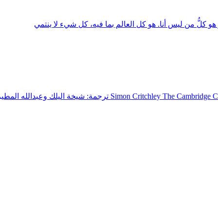
 هو كلُّ من ليس أنا. هو كل العالم بما فيه، كل شيء لا ينتمي
إيمانويل ليفيناس رصد تاريخي غير مكتمل chley The Cambridge Companion to Levinas, 2004