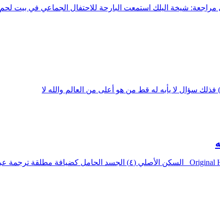
يكور ١٩٩٦ ترجمة: عبدالله المطيري مراجعة: شيخة اليلك استمعت البارحة للاحتفال الجماعي
فذلك سؤال لا يأبه له قط من هو أعلى من العالم والله لا
Original Habitation Pregnant Flesh as Absolute Hospitality FRANCES GRAY السكن الأصلي (٤)