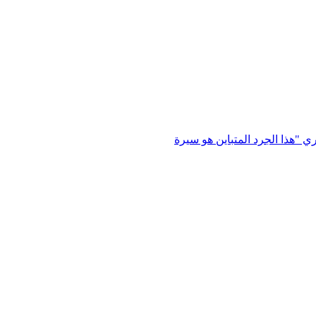
Simon Crit ترجمة: شيخة اليلك وعبدالله المطيري "هذا الجرد المتباين هو سيرة