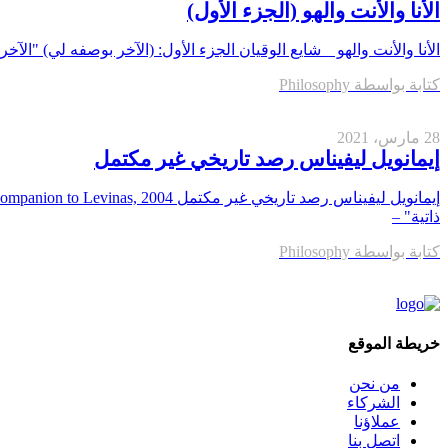
الأنا والأنت والهو (الجزء الأول)
الأنا والأنت والهو شايع الوقيان الجزء الأول: (الآخر بوصفه لي) "الآخر
كتابة بواسطة
Philosophy
28 مارس، 2021
إيمانويل ليفيناس رصد تاريخي غير مكتمل
ذاتية" –
كتابة بواسطة
Philosophy
خريطة الموقع
من نحن
الشركاء
عملاؤنا
اتصل بنا