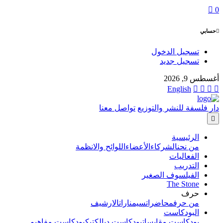
0
حسابي
تسجيل الدخول
تسجيل جديد
أغسطس 9, 2026
English
دار فلسفة للنشر والتوزيع
تواصل معنا
الرئيسية
من نحن
الشركاء
الأعضاء
اللوائح والانظمة
الفعاليات
التدريب
الفيلسوف الصغير
The Stone
حرف
من حرف
محاضرات
سيمنارات
الارشيف
البودكاست
بودكاست مقابسات
بودكاست ديالكتيك
بودكاست مفاهيم