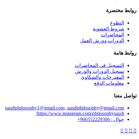
روابط مختصرة
التطوع
شروط العضوية
المحاضرات
الدورات وورش العمل
روابط هامة
التسجيل في المحاضرات
تسجيل الدورات والورش
المقترحات والشكاوى
معلومات الدفع
تواصل معنا
saudiphilosophy1@gmail.com, saudiphilosophy@gmail.com
https://www.instagram.com/philosophysaudi/
جوال : 966552229306+