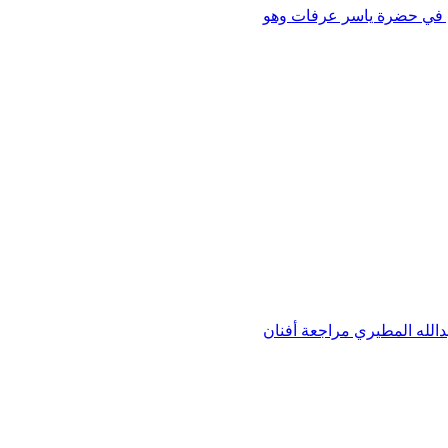
 في بيت لحم في حضرة ياسر عرفات وهو
 الجسد الحامل كضيافة مطلقة ترجمة عبدالله المطيري مراجعة أفنان