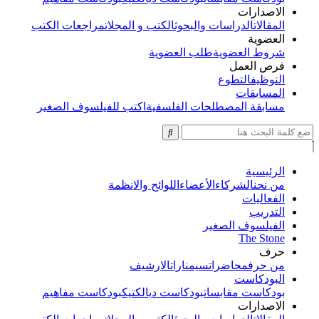
الاصدارات
المقالات
الدراسات والبحوث
الكتب و المجلات
مراجعات الكتب
العضوية
شروط العضوية
طلب العضوية
فرص العمل
التوظيف
التطوع
المسابقات
مسابقة المصطلحات الفلسفية
اكتب للفيلسوف الصغير
الرئيسية
من نحن
الشركاء
الأعضاء
اللوائح والانظمة
الفعاليات
التدريب
الفيلسوف الصغير
The Stone
حرف
من حرف
محاضرات
سيمنارات
الارشيف
البودكاست
بودكاست مقابسات
بودكاست ديالكتيك
بودكاست مفاهيم
الاصدارات