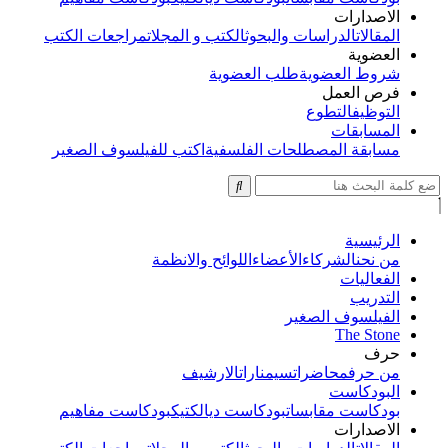
الاصدارات
المقالات
الدراسات والبحوث
الكتب و المجلات
مراجعات الكتب
العضوية
شروط العضوية
طلب العضوية
فرص العمل
التوظيف
التطوع
المسابقات
مسابقة المصطلحات الفلسفية
اكتب للفيلسوف الصغير
الرئيسية
من نحن
الشركاء
الأعضاء
اللوائح والانظمة
الفعاليات
التدريب
الفيلسوف الصغير
The Stone
حرف
من حرف
محاضرات
سيمنارات
الارشيف
البودكاست
بودكاست مقابسات
بودكاست ديالكتيك
بودكاست مفاهيم
الاصدارات