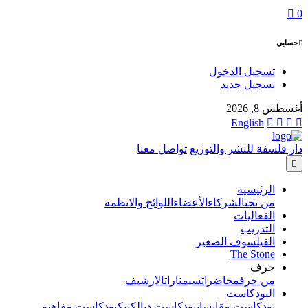
0
حسابي
تسجيل الدخول
تسجيل جديد
أغسطس 8, 2026
English
دار فلسفة للنشر والتوزيع
تواصل معنا
الرئيسية
من نحن
الشركاء
الأعضاء
اللوائح والانظمة
الفعاليات
التدريب
الفيلسوف الصغير
The Stone
حرف
من حرف
محاضرات
سيمنارات
الارشيف
البودكاست
بودكاست مقابسات
بودكاست ديالكتيك
بودكاست مفاهيم