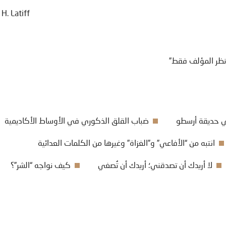
H. Latiff
 نظر المؤلف فقط”
في حديقة أرسطو
ضباب القلق الذكوري في الأوساط الأكاديمية
انتبه من “الأفاعي” و”الغزاة” وغيرها من الكلمات العدائية
لا أريدك أن تصدقني؛ أريدك أن تُصغي
كيف نواجه “الشر”؟