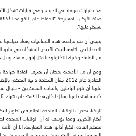
هذه قرارات مهمة في الحرب، وهي قرارات تشكل الأساس 
هيئة الأركان المشتركة “الحفاظ على القواعد الأخلا
نسيطر عليها”.
ينبغي أن تتم مراجعة هذه الاتفاقيات وتعاد صياغتها 
الاصطناعي التابعة للبيت الأبيض المشكّلة في مايو ا
من العلماء وخبراء التكنولوجيا مثل إيلون ماسك وبيل
ومع أن من الأهمية بمكان أن يعترف القادة صراحة بالط
الصادرة عام 2012 بشأن الأنظمة ذاتية ال
عليها أن تلزم الباحثين والقادة العسكريين – طوال 
كيفية استخدامها وما إذا كان هذا الاستخدام ينتهك أيًا
تاريخياً، تصدّرت الولايات المتحدة العالم في تطوير 
معظم القادة الكبار أدانوا هذه الممارسة، إلا أن الأم
المستقبل – حتى المتحضرين منهم – قد لا يحجمون عن ا