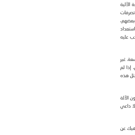
 الآلية
تصرفات
 بعضهم،
ستعداد
ب عليه
عة. غير
إذا لم
مثل هذه
 الآلة
لا داعي
اهيك عن