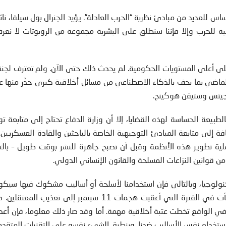
للعديد من مبادئ نظرية “الحرب العادلة”. يؤيد الجنرال بول سيلفا، نا
قية للحرب وإلا فإننا سنطلق على البشرية مجموعة من الروبوتات لا نع
على أعلى المستويات الحكومية. لم يحدث ذلك حتى الآن. ولم تعترف لجنة
لماضي بما يحف بالذكاء الاصطناعي من مسائل أخلاقية كبرى حذّر منها ع
 جيتس وستيفن هوكينج.
بيعة الحساسة لهذه القضايا، إلا أن وزارة الدفاع تحتاج إلى متابعة تو
تحكم، بالإضافة إلى متابعة المبادئ التوجيهية الخاصة بالباحثين والقادة العسكريين
عملية تطوير هذه الأنظمة وقبل أن تصبح جاهزة للنشر بوقت طويل – بال
 من قوانين النزاعات المسلحة والقانون الإنساني الدولي.
التكنولوجيا، وبالتالي فإن استخدامنا لأسلحة أو أساليب مشكوك فيها سي
أنظار الآخرين. ومما يؤسف له أن الولايات المتحدة لجأت في الفترة التي أعقبت هجمات 11 سبتمبر إلى ت
ة في الواقع تخطت عتبة أخلاقية مهمة. أما وقد صار ذلك معلوما، فإن أعد
ستخدام نفس الأساليب ضدنا. وينطبق الشيء نفسه على التقنيات المتقدم