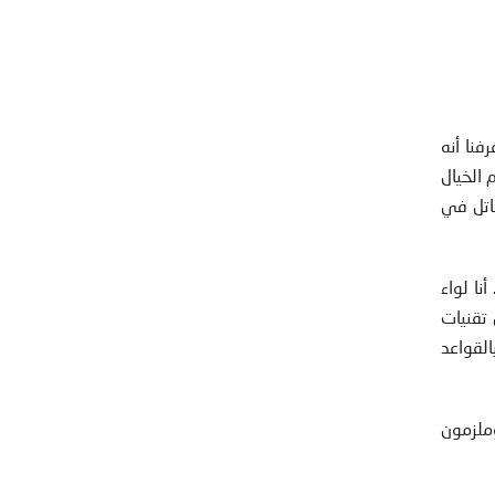
ة في العام 2050. لن نستغرب لو عرفنا أنه
 الخيال
قاتل في
نا لواء
تقنيات
لقواعد
وملزمون