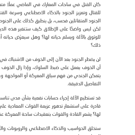
كان القتل في ساحات المعارك في الماضي عملَا متعمَّد
للقتال وتعزيز الجنود بالذكاء الاصطناعي وسرعة الق
الجنود المتقاتلين فحسب، بل ينطبق كذلك على الجنود 
لكن ليس واضحًا على الإطلاق كيف ستتغير هذه الدي
للوثوق بالآلة ويسلم حياته لها؟ وهل سيعرّض حياته 
ذلك؟
لن يضطر الجنود بعد الآن إلى الخوف من الاشتباك في 
أن الخوف يعمل على ضبط السلوك، وإذا زال الخوف فمن
يتمكن الجندي من فهم سياق المعركة أو المواجهة ورؤي
التفاصيل الدقيقة.
قد تستطيع الآلة إجراء حسابات نفعية بشأن مدى تناس
قادرة على استشعار تدهور عزيمة القوات المعادية على
لها؟ يشعر القادة والقوات بتعقيدات ساحة المعركة عند
ستخلق الحواسيب والذكاء الاصطناعي والروبوتات والأن