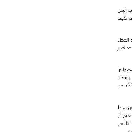
ئب رئيس
رف كيف
 الذكاء
دد كبير
جيهاتها
. ويتعين
تأكد من
كون محط
عذيب المعتقلين. صحيح أن
اءنا في
ة.