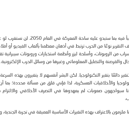
نشر مختبر أبحاث الجيش الأمريكي عام 2014 تقريرًا يتنبأ فيه بما ستبدو عليه ساحة المعرك
التقرير نوعًا من الحرب ترتبط في أذهان معظمنا بألعاب الفيديو أو أفلام
ب من الروبوتات، وأسلحة ليزر وأنظمة استخبارات وروبوتات سيبرانية ت
تحال والقرصنة والتضليل المعلوماتي وغيرها من وسائل الحرب الإلكترونية.
ير دائمًا بتغير التكنولوجيا. لكن البشر أنفسهم لا يتغيرون بهذه السرعة. أ
وجيا والأخلاقيات العسكرية، لذا فإني قلق من مسألة محددة؛ بما أن 
ودنا سيواجهون صعوبات لم يعهدوها في التصرف الأخلاقي والالتزام با
ب.
 ملزمون بالاعتراف بهذه التغيرات الأساسية العميقة في تجربة الجندية، 