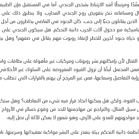
ًا ومرتبطًا أشد الارتباط بشخص الجندي. أما في المستقبل فإن الطبيعة
تال ومسافاته تنذر بتقويض روح الجندي المحارب. ولا ينطبق ذلك على 
الذين يقاتلون جنبًا إلى جنب. كان الجنود في الماضي يخاطرون من أجل
ناميكية مع دخول آلات الحرب ذاتية التحكم. هل سيكون الجندي على ا
أو حياة جنود آخرين للخطر لإنقاذ روبوت مهم يقاتل في صفهم؟ وهل يج
القتال لأن بإمكانهم نشر روبوتات ومركبات غير مأهولة على نطاقات واس
 المحتمل أيضًا أن تزول القيود المفروضة على السلوك غير الأخلاقي. 
ة التفاصيل وسماعها، فمن غير المرجح أن يهتم بالقرارات التي تتطلب 
ب القوة، ولكن هل يمكنها اتخاذ قرار فيه شيء من التعاطف؟ وهل ستكون
 سبيل المثال، والتراجع عن مهاجمتها للحد من وقوع خسائر في الأرواح 
 مواجهتهم للعدو على الأرض، وهو شعور لا يمكن للآلة أن تصل إليه.
ظمة ذاتية التحكم بيئة يتعذر على البشر مواكبة تعقيداتها وسرعتها، ن