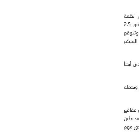
 أنظمة
الأسلحة ذاتية التحكم إن الإنسان سيكون على الدوام جزءًا من عملية صنع القرار في هذه الأسلحة الفتاكة، ولكن البنتاغون أنفق 2.5
. وتتوقع
لى الأنظمة ذاتية التحكم
دي أبطأ
 وتحمله
 عقاقير
لمحيطين
دور مهم