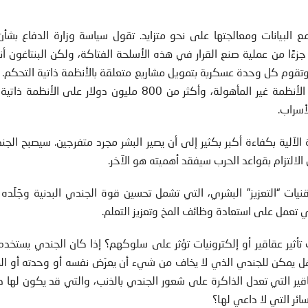
لبيانات ومعالجتها على نحو متزايد. تقول سياسة وزارة الدفاع بشأن
اء الاصطناعي، وتقوم كل وحدة عسكرية بتمويل مشاريع متعلقة بالأنظمة ذاتية التحكم
وزارة الدفاع أن تنفق 9.4 مليار دولار عام 2019على الأنظمة غير المأهولة، وأكثر من 800 مليون دولار ع
أسراب.
الآلية بكفاءة أكبر بكثير إلى أن يصير البشر مجرد متفرجين. سيصبح الجن
 الالتزام بقواعد الحرب سيفقد أهميته هو الآخر.
يات “التعزيز” البشري، التي تشمل تحسين قوة الجندي البدنية وجَلَده
ي تعمل على استعادة وظائف المخ وتعزيز التعلم.
أثير عقاقير أو إلكترونيات تؤثر على سلوكهم؟ إذا كان الجندي يستخدم
ة؟ هل يمكن للجندي الذي لا يخاف من شيء أن يعرّض نفسه أو وحدته أو ا
لعقاقير التي تعدل الذاكرة على شعور الجندي بالذنب، والتي قد يكون لها 
سائر التي لا داعي لها؟