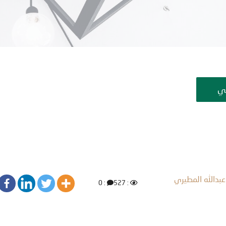
قي
عبدالله المطيري
: 0
: 527