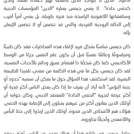
كحمّى حادة”. لا يعني جيمس بعبارة “الدين” المؤسسات الدينية
ومناقشاتها اللاهوتية الراسخة منذ فترة طويلة، بل يعني أمراً أقرب
إلى الحالة الروحية الفردية، والتي قد تتضمن أو لا تتضمن الإيمان
بإله.
كان جيمس مناسبًا بشكل فريد لإلقاء هذه المحاضرات فقد كان طبيبًا
وفيلسوفًا وعالمًا نفسيًا قبل أن يكون علم النفس جزءًا من الوسط
الأكاديمي. كما كان شخصًا ذا اهتمام عميق ودائم بالأحداث النفسية.
لقد كان جيمس، بكل ما في هذه الكلمة من معنى، تلميذا للطبيعة
البشرية. لقد استكشف هذا السؤال حول ما يمكن أن نسميه “حدود أو
عتبة البؤس” لأنه أراد أن يعرف ما إذا كان بعض الناس أكثر قدرة أو
أكثر عرضة لتجربة “الحمى الحادة” للمعتقد الديني. وكان جوابه أن
أولئك الذين يعانون أكثر من غيرهم يميلون إلى الإصابة بهذه الحمى.
هؤلاء هم الأشخاص الذين فتنوه. أولئك الذين ارتدّوا إلى خط اليأس
واللامعنى وأحيانًا تجاوزوه.
يجادل جيمس في كتابه هذا أن هناك نوعين من الناس، يُفرّق بينهم