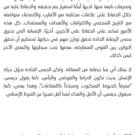
وتصرفات نابعة منها. لديها أيضًا استقرار يتم تحقيقه والحفاظ عليه من
خلال الحفاظ على علاقات مختلفة مع الأقارب والأصدقاء متوافقة
مع التاريخ الشخصي والالتزامات والأهداف والمعتقدات. كل هذه
الأمور تساعد على الحفاظ على الآخرين. أخيرًا، الإنسانة التي تحترق
بحمى الرصانة الحادة تحقق توازن مهم في حياتها. تستطيع أن تحقق
التوازن بين القوى المتعارضة، بعضها تحت سيطرتها والبعض الآخر
ليس كذلك.
لا يملك أي منا حصانة من المعاناة. ولكن الحمى الحادة تحوّل حياة
الإنسان بحيث تكون الدراما والفوضى واليأس، كما يقول جيمس،
“ممزقاً كخيوط العنكبوت ومتبدّداً كالفقاعات”. وهذا يعني، كما
سيقول جيمس، أن الأمل والفداء ليسا أقل تعبيرا عن الشرط الإنساني.