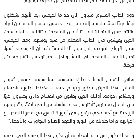
لهم من أجل البقاء على الجانب المظلم من خطوط بؤسهم.
ذوو الجانب المشرق مثيرون إلى حد ما لجيمس ربما لأنهم يشكلون
نوعًا غريبًا تمامًا بالنسبة إليه. فقد وجد جيمس نفسه والعديد من أفراد
عائلته ضمن الفئة الثانية – “الأنفس المريضة” و “الأنفس المنقسمة”،
الذين يعيشون في الجانب المظلم من عتبة بؤسهم. وفقا لجيمس،
تميل الأرواح المريضة إلى قول “لا للحياة” كما أن الخوف يحكمها.
تميل النفوس المريضة إلى التوتّر والحزن، مع توجّس ينتشر مع كل
فرصة.
يعاني الشخص المصاب بذاتٍ منقسمة مما يسميه جيمس “مرض
العالم”. هذا المرض يتطوّر ويرسم جيمس مخطط تطوره باهتمام
وبمشاعر رحومة. أولئك الذين يعانون من انقسام ذاتي يختبرون حربًا
في الداخل فحياتهم “أكثر من مجرد سلسلة من التعرجات”، و “حروبهم
الروحية مع أجسادهم، يرغبون في أمور لا تتسق مع بعضها البعض” و
“حياتهم دراما طويلة من التوبة والجهد لإصلاح التجاوزات والأخطاء”.
و قد لا يكون من باب المصادفة أن يكون هذا الوصف الذي قدمه