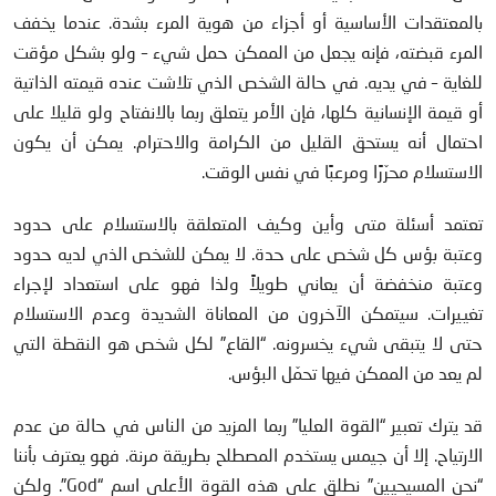
بالمعتقدات الأساسية أو أجزاء من هوية المرء بشدة. عندما يخفف
المرء قبضته، فإنه يجعل من الممكن حمل شيء – ولو بشكل مؤقت
للغاية – في يديه. في حالة الشخص الذي تلاشت عنده قيمته الذاتية
أو قيمة الإنسانية كلها، فإن الأمر يتعلق ربما بالانفتاح ولو قليلا على
احتمال أنه يستحق القليل من الكرامة والاحترام. يمكن أن يكون
الاستسلام محرّرًا ومرعبًا في نفس الوقت.
تعتمد أسئلة متى وأين وكيف المتعلقة بالاستسلام على حدود
وعتبة بؤس كل شخص على حدة. لا يمكن للشخص الذي لديه حدود
وعتبة منخفضة أن يعاني طويلاً ولذا فهو على استعداد لإجراء
تغييرات. سيتمكن الآخرون من المعاناة الشديدة وعدم الاستسلام
حتى لا يتبقى شيء يخسرونه. “القاع” لكل شخص هو النقطة التي
لم يعد من الممكن فيها تحمّل البؤس.
قد يترك تعبير “القوة العليا” ربما المزيد من الناس في حالة من عدم
الارتياح. إلا أن جيمس يستخدم المصطلح بطريقة مرنة. فهو يعترف بأننا
“نحن المسيحيين” نطلق على هذه القوة الأعلى اسم “God”. ولكن