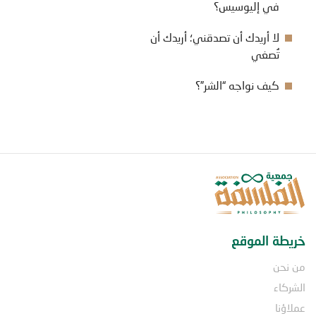
في إليوسيس؟
لا أريدك أن تصدقني؛ أريدك أن
تُصغي
كيف نواجه “الشر”؟
خريطة الموقع
من نحن
الشركاء
عملاؤنا