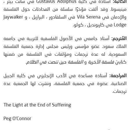
الكاتبة:
أستاذة في كلية Gustavus Adolphus في سانت بيتر ،
مينيسوتا. وقد ألقت مؤخرًا سلسلة من المحادثات حول الفلسفة
والإدمان في Vila Serena في السلفادور ، البرازيل ، و Jaywalker
Lodge في كاربونديل ، كولو.
المُترجم:
أستاذ جامعي في الأصول الفلسفية للتربية في جامعة
الملك سعود. عضو مؤسس ورئيس مجلس إدارة جمعية الفلسفة
السعودية. له عدة ترجمات ومؤلفات في الفلسفة من ضمنها
كتابيّ
فلسفة الآخرية
و
الفلسفة حين تنصت في الظلام
.
المراجعة:
أستاذة مساعدة في الأدب الإنجليزي في كلية الجبيل
الصناعية. عضوة في جمعية الفلسفة، ونشرت لها الجمعية عدة
ترجمات.
The Light at the End of Suffering
Peg O’Connor