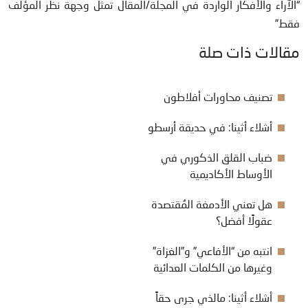
“الآراء والأفكار الواردة في المجلة/المقال تمثل وجهة نظر المؤلف
فقط”
مقالات ذات صلة
تصنيف محاورات أفلاطون
أشلاء أثينا: في حديقة أرسطو
ضباب القلق الذكوري في
الأوساط الأكاديمية
هل تعني الأدمغة المُقتصدة
عقولًا أفضل؟
انتبه من “الأفاعي” و”الغزاة”
وغيرها من الكلمات العدائية
أشلاء أثينا: مالذي جرى حقاً