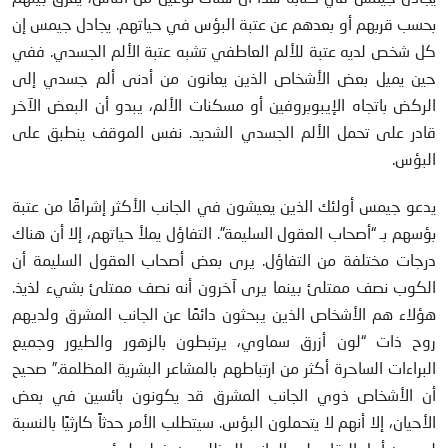
بحسب قربهم أو بعدهم عن عتبة البؤس في حياتهم. يجادل جيمس إن
كل شخص لديه عتبة للألم العاطفي تشبه عتبة الألم الجسدي. ففي
حين يميل بعض الأشخاص الذين يعانون من أدنى ألم جسدي إلى
الركض باتجاه الإيبوبروفين أو مسكنات الألم، يبدو أن البعض الآخر
قادر على تحمل الألم الجسدي الشديد. نفس الموقف ينطبق على
البؤس.
يدعو جيمس أولئك الذين يعيشون في الجانب الأكثر إشراقًا من عتبة
بؤسهم بـ “أصحاب العقول السليمة”. التفاؤل يملأ حياتهم، إلا أن هناك
درجات مختلفة من التفاؤل. يرى بعض أصحاب العقول السليمة أن
الكوب نصف ممتلئ بينما يرى آخرون أنه نصف ممتلئ بشيء لذيذ.
هؤلاء هم الأشخاص الذين يبحثون دائمًا عن الجانب المشرق ولديهم
روح ذات “لون أزرق سماوي، يرتبطون بالزهور والطيور وجميع
البراءات الساحرة أكثر من ارتباطهم بالمشاعر البشرية المظلمة.” صحيح
أن الأشخاص ذوي الجانب المشرق قد يكونون بائسين في بعض
الأحيان، إلا أنهم لا يتحملون البؤس. سيتطلب الأمر حدثاً كارثيًا بالنسبة