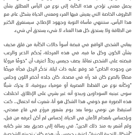
يحمل معنى. تؤدي هذه الكآبة إلى نوع من اليأس المطلق بشأن
الظروف الخاصة التي يعيش فيها المرء ومعنى الحياة بشكل عام. مع
هذا اليأس، ستنتهي مأساة التوبة وجهود الإصلاح. سيستغرق الكثير
من الطاقة ولا يستحق كل هذا العناء. لا شيء يستحق أي شيء.
يعاني الشخص الواقع في قبضة أسوأ حالات الكآبة من قلق مخيف
بشأن الكون وكل ما فيه. في هذه المرحلة، يُحكم الذعر والرعب
قبضته على الشخص تمامًا. يصف جيمس رجلاً اعترف أن “خوفًا مروعًا
من وجوده الخاص” قد وقع عليه ذات ليلة. تذكّر الرجل فجأة مريضًا
مصابًا بالصرع كان قد رآه في مصحة. كان جلده أخضر اللون وجلس
“وكأنه نوع من القطط المصرية أو مومياء بيروفية، لا يحرك شيئًا
سوى عينيه السوداوين ويبدو أنه غير بشري على الإطلاق. اختلطت
هذه الصورة مع خوفي. هذا الشكل هو أنا، شعرت أنه احتمال… كنت
استيقظ من نومي يوما بعد يوم بشعور مروّع في قاع معدتي،
وبإحساس بانعدام الأمان في الحياة. إحساس لم أكن أعرفه من قبل،
ولم أشعر به منذ ذلك الحين”. في رسالة إلى صديق بعد نشر كتابه
“أشكال التجربة الدينية”، اعترف جيمس بأن هذه كانت تجربته الشخصية