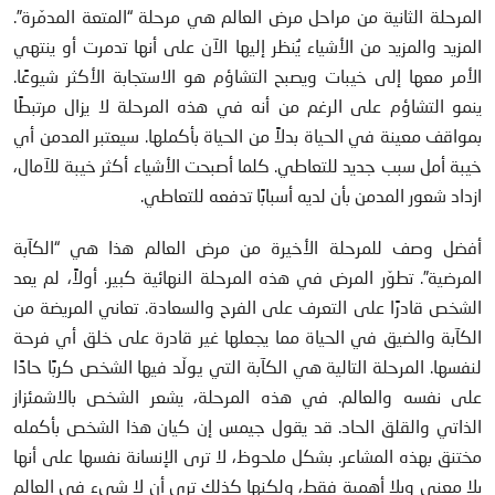
المرحلة الثانية من مراحل مرض العالم هي مرحلة “المتعة المدمّرة”.
المزيد والمزيد من الأشياء يُنظر إليها الآن على أنها تدمرت أو ينتهي
الأمر معها إلى خيبات ويصبح التشاؤم هو الاستجابة الأكثر شيوعًا.
ينمو التشاؤم على الرغم من أنه في هذه المرحلة لا يزال مرتبطًا
بمواقف معينة في الحياة بدلاً من الحياة بأكملها. سيعتبر المدمن أي
خيبة أمل سبب جديد للتعاطي. كلما أصبحت الأشياء أكثر خيبة للآمال،
ازداد شعور المدمن بأن لديه أسبابًا تدفعه للتعاطي.
أفضل وصف للمرحلة الأخيرة من مرض العالم هذا هي “الكآبة
المرضية”. تطوّر المرض في هذه المرحلة النهائية كبير. أولاً، لم يعد
الشخص قادرًا على التعرف على الفرح والسعادة. تعاني المريضة من
الكآبة والضيق في الحياة مما يجعلها غير قادرة على خلق أي فرحة
لنفسها. المرحلة التالية هي الكآبة التي يولّد فيها الشخص كربًا حادًا
على نفسه والعالم. في هذه المرحلة، يشعر الشخص بالاشمئزاز
الذاتي والقلق الحاد. قد يقول جيمس إن كيان هذا الشخص بأكمله
مختنق بهذه المشاعر. بشكل ملحوظ، لا ترى الإنسانة نفسها على أنها
بلا معنى وبلا أهمية فقط، ولكنها كذلك ترى أن لا شيء في العالم