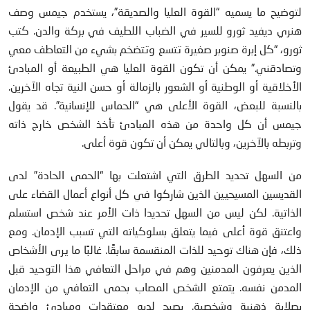
لتوضيح ما يسميه “القوة العليا والصديقة”، يستخدم جيمس وصف
هنري ديفيد ثورو للسير في الضباب اللطيف في بركة والدن. كتب
ثورو، “كل إبرة صنوبر صغيرة تتسع وتتضخم بشيء من التعاطف معي
وتصادقني.” يمكن أن تكون القوة العليا هي الطبيعة أو المبادئ
الأخلاقية أو الوطنية أو الشعور بالزمالة أو حسن النية تجاه الآخرين.
بالنسبة للبعض، القوة الأعلى هي “الحماس للإنسانية”. قد يقول
جيمس أن كل واحدة من هذه المبادئ تأخذ الشخص خارج ذاته
وتربطه بالآخرين، وبالتالي يمكن أن تكون قوة أعلى.
من السهل تحديد الطرق التي اشتعلت بها “الحمى الحادة” لدى
القديسين المسيحيين الذين شاركوا في كل أنواع أعمال القضاء على
الذاتية. لكن ليس من السهل تحديدا ذات الأمر عند شخص استسلم
واعتنق قوة أعلى فيما يتعلق بسلوكياته التي تسبب الإدمان. ومع
ذلك، فإن هناك توحيد للذات المنقسمة سابقًا. غالبًا ما يرى الأشخاص
الذين يعرفون المدمنين وهم في مراحل التعافي هذا التوحيد قبل
المدمن نفسه. يتمتع الشخص المصاب بحمى التعافي من الإدمان
بصلابة ذهنية وشخصية. يصبح لديه معتقدات ومبادئ واضحة