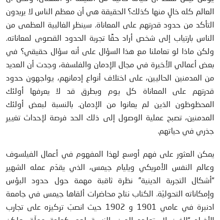
العالم كله خالٍ منها كذلك؟ الحقيقة هي أن معظم الناس لا يريدون
التأكد من حدود قدرتهم على المعاناة. سينظر الغالبية العظمى من
الناس بارتياب إلى شخص أراد حقًا تجربة الحدود القصوى لمعاناته.
ولكن ماذا لو تعاملنا مع هذا السؤال على أنه سؤال حقيقي؟ في
بعض أعمالي الأخيرة في مجال الإدمان والفلسفة، وجدت أن العديد
من المدمنين الحاليين، على اختلاف أنواع إدمانهم، يواجهون حدود
قدرتهم على المعاناة كل يوم وبطرق قد لا يعرفها أولئك
المحظوظون الذين لم يعانوا من الإدمان. بالنسبة لبعض أولئك
المدمنين، تصبح عملية الوصول إلى ذلك الحد فرصة لإحداث تغيير
جذري في حياتهم.
يمكن العثور على فهم أوسع لهذا المفهوم في أعمال الفيلسوف
وعالم النفس الأمريكي ويليام جيمس، الذي يقدّم عمله الشهير
“أشكال التجربة الدينية” نظرة ثاقبة مهمة حول حدود البؤس
وإمكاناته التحوليّة. الكتاب نتاج محاضرات ألقاها جيمس في جامعة
ادنبرة في عامي 1901 و 1902 حيث انصبّ تركيزه على تجارب
الأفراد “الذين لا يتواجد الدين بالنسبة لهم كعادة مملّة، ولكن