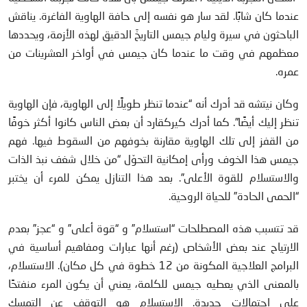
عندما كان شابًا. لقد سار هو نفسه إلى حافة الهاوية الفاغرة. يناقش
الباحثون في سيرة وليام جيمس التاريخَ الدقيق لهذه الأزمة، ويحددها
معظمهم في وقت ما عندما كان جيمس في أواخر العشرينات من
عمره.
وكان نيتشه قد أدرك أنه “عندما تنظر طويلًا إلى الهاوية، فإن الهاوية
تنظر إليك أيضًا”. كما أدرك كيركقارد أن بعض الناس كانوا أكثر خوفًا
من القفز إلى تلك الهاوية مقارنة بخوفهم من السقوط فيها. فهم
جيمس هذا الخوف ورأى إمكانية التحوّل “من خلال شغف نبذ الذات
والاستسلام للقوة الأعلى”. بعد هذا التنازل يمكن للمرء أن يختبر
“الحمى الحادة” للحياة الروحية.
قد تتسبب هذه المصطلحات “استسلام” و “قوة أعلى” و “عجز” بعدم
الارتياح عند بعض الأشخاص (رغم أنها عبارات ومفاهيم أساسية في
البرامج العلاجية المكونة من 12 خطوة في كل مكان). الاستسلام،
بالمعنى الذي يعطيه جيمس للكلمة، يعني أن يكون المرء منفتحًا
على احتمالات جديدة. الاستسلام هو التوقف عن التمسك