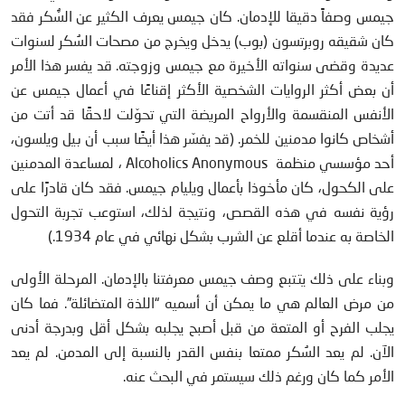
جيمس وصفاً دقيقا للإدمان. كان جيمس يعرف الكثير عن السُّكر فقد
كان شقيقه روبرتسون (بوب) يدخل ويخرج من مصحات السُكر لسنوات
عديدة وقضى سنواته الأخيرة مع جيمس وزوجته. قد يفسر هذا الأمر
أن بعض أكثر الروايات الشخصية الأكثر إقناعًا في أعمال جيمس عن
الأنفس المنقسمة والأرواح المريضة التي تحوّلت لاحقًا قد أتت من
أشخاص كانوا مدمنين للخمر. (قد يفسّر هذا أيضًا سبب أن بيل ويلسون،
أحد مؤسسي منظمة Alcoholics Anonymous ، لمساعدة المدمنين
على الكحول، كان مأخوذا بأعمال ويليام جيمس. فقد كان قادرًا على
رؤية نفسه في هذه القصص، ونتيجة لذلك، استوعب تجربة التحول
الخاصة به عندما أقلع عن الشرب بشكل نهائي في عام 1934.)
وبناء على ذلك يتتبع وصف جيمس معرفتنا بالإدمان. المرحلة الأولى
من مرض العالم هي ما يمكن أن أسميه “اللذة المتضائلة”. فما كان
يجلب الفرح أو المتعة من قبل أصبح يجلبه بشكل أقل وبدرجة أدنى
الآن. لم يعد السُكر ممتعا بنفس القدر بالنسبة إلى المدمن. لم يعد
الأمر كما كان ورغم ذلك سيستمر في البحث عنه.