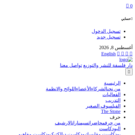
0
حسابي
تسجيل الدخول
تسجيل جديد
أغسطس 8, 2026
English
دار فلسفة للنشر والتوزيع
تواصل معنا
الرئيسية
من نحن
الشركاء
الأعضاء
اللوائح والانظمة
الفعاليات
التدريب
الفيلسوف الصغير
The Stone
حرف
من حرف
محاضرات
سيمنارات
الارشيف
البودكاست
بودكاست مقابسات
بودكاست ديالكتيك
بودكاست مفاهيم