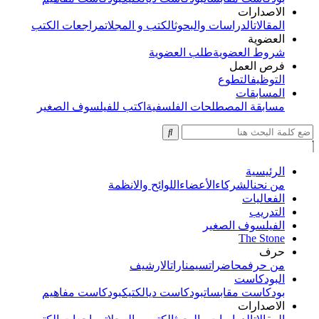
الاصدارات
المقالات
الدراسات والبحوث
الكتب و المجلات
مراجعات الكتب
العضوية
شروط العضوية
طلب العضوية
فرص العمل
التوظيف
التطوع
المسابقات
مسابقة المصطلحات الفلسفية
اكتب للفيلسوف الصغير
الرئيسية
من نحن
الشركاء
الأعضاء
اللوائح والانظمة
الفعاليات
التدريب
الفيلسوف الصغير
The Stone
حرف
من حرف
محاضرات
سيمنارات
الارشيف
البودكاست
بودكاست مقابسات
بودكاست ديالكتيك
بودكاست مفاهيم
الاصدارات