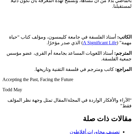
بالماضي بدلاً من أن ننساها، ونسمح لهذه المعرفة بأن تكون دليلاً
لمستقبلنا.
الكاتب:
أستاذ الفلسفة في جامعة كليمسون، ومؤلف كتاب “حياة
مهمة” (
A Significant Life
) الذي صدر مؤخرًا.
المترجم:
أستاذ اللغويات المساعد بجامعة أم القرى، عضو مؤسس
جمعية الفلسفة.
المراجع:
كاتب ومترجم في فلسفة التقنية وتاريخها.
Accepting the Past, Facing the Future
Todd May
“الآراء والأفكار الواردة في المجلة/المقال تمثل وجهة نظر المؤلف
فقط”
مقالات ذات صلة
تصنيف محاورات أفلاطون