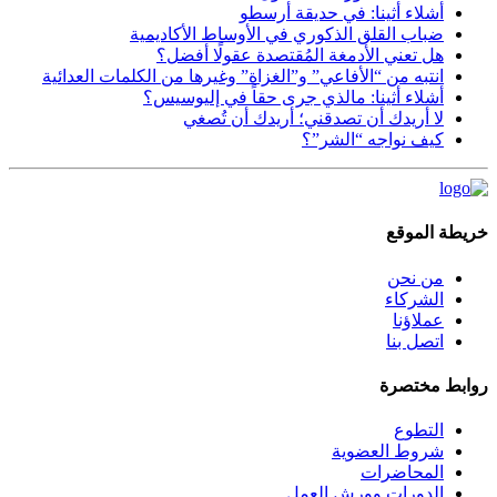
أشلاء أثينا: في حديقة أرسطو
ضباب القلق الذكوري في الأوساط الأكاديمية
هل تعني الأدمغة المُقتصدة عقولًا أفضل؟
انتبه من “الأفاعي” و”الغزاة” وغيرها من الكلمات العدائية
أشلاء أثينا: مالذي جرى حقاً في إليوسيس؟
لا أريدك أن تصدقني؛ أريدك أن تُصغي
كيف نواجه “الشر”؟
خريطة الموقع
من نحن
الشركاء
عملاؤنا
اتصل بنا
روابط مختصرة
التطوع
شروط العضوية
المحاضرات
الدورات وورش العمل