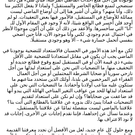
سنضحي لنمنع فظائع الحاضر والمستقبل؟ ولماذا لا يفعل الكثير منا
ذلك، وأنا منهم؟ وعلي أن أشير هنا إلى أن أوضاع الماضي ليست
مماثلة للأوضاع في المستقبل، فالأمور فيها بعض التعقيدات. لو لم
أوجد فلن أخسر في الواقع شيئا، لأنه لا وجود في المقام الأول للـ
“أنا” التي سأخسرها. والأعقد من ذلك أن علي أن أكون موجودًا لأنظر
في احتمال عدم وجودي. لكني وأنا موجود الآن، فأنا حين أضحي
بنفسي أتحمل خسارة شيء – ألا وهو وجودي مستقبلًا.
لكن مع أخذ هذه الأمور في الحسبان فالاستعداد للتضحية بوجودنا في
الماضي يجب أن يكون في مقابل استعدادنا للتضحية على الأقل
بشيء ذي قيمة الآن أو في المستقبل لمنع وقوع فظائع جديدة أو
التخفيف منها. ما التضحيات التي نحن على استعداد لبذلها من أجل
نازحي سوريا أو ضحايا الشرطة المحتملين أو من أجل العمال
الفقراء غير المرخصين في بلدنا، أولئك الذين ستحدد متاعبهم ما
ستكون عليه متاعب أولادنا وأحفادنا. ما التضحيات التي نحن على
استعداد لبذلها للحد من عواقب التغير المناخي الهائلة التي يبدو أنها
قد ضاعفت من ضحاياها؟ وإن لم نكن على استعداد لتقديم
التضحيات فماذا ينبئ ذلك بدوره عن علاقتنا بالفظائع التي أتت بنا؟
علاقتنا بالماضي ليست منفصلة تمامًا عن علاقتنا بالمستقبل،
وعندما نسأل عن إحداهما، فإننا نقدم إجابات عن الأخرى، إجابات قد
لا نود الاعتراف بها.
ومع حلول كل عام جديد، لعل من الأفضل أن نجدد معرفتنا القديمة