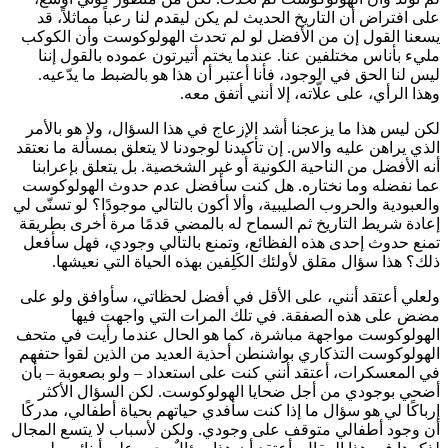
على افتراض أن التاريخ الحديث لم يكن ليقدم لنا رعباً مماثلاً، قد
يسعنا القول إن من الأفضل لو لم تحدث الهولوكوست وأن الكوكب
مليء بأناس مختلفين عنا. عندما يختم أتيرتون عموده بالقول إننا
ليس لنا الحق في الوجود، فأنا أعتبر أن هذا هو بالضبط ما يدّعيه.
وهذا الرأي، على علّاته، إلا أنني أتفق معه.
لكن ليس هذا ما يزعجنا أشد الإزعاج في هذا السؤال، ولا هو بالأمر
الذي يراهن عليه والاس. إن تأكيدنا لوجودنا لا يتعلق بمسألة ما نعتقد
أنه الأفضل من الناحية الكونية أو غير الشخصية. بل يتعلق بإعرابنا
عما نفضله وما نختاره. هل كنت سأفضل عدم حدوث الهولوكوست
والعبودية والحروب الصليبية، وألا أكون بالتالي موجودًا؟ لو تسنّى لي
إعادة شريط التاريخ ثم السماح له بالمضي قدمًا مرة أخرى بطريقة
تمنع حدوث إحدى هذه الفظائع، وتمنع بالتالي وجودي، فهل سأفعل
ذلك؟ هذا سؤال مقلق لأولئك الكَلِفين بهذه الحياة التي نعيشها.
ولعلي أعتقد أنني، على الأقل في أفضل لحظاتي، سأوافق ولو على
مضض على هذه الصفقة. في تلك المرات التي واجهت فيها
الهولوكوست مواجهة مباشرة، كما هو الحال عندما رأيت في متحف
الهولوكوست التذكاري بواشنطن أحذية العديد من الذين لقوا حتفهم
في المعسكرات، أعتقد أنني كنت على استعداد – ولو بصعوبة – بأن
أضحي بوجودي من أجل ضحايا الهولوكوست. لكن السؤال الأكثر
إرباكًا لي هو سؤال ما إذا كنت سأفدي حياتهم بحياة أطفالي، مدركًا
أن وجود أطفالي متوقف على وجودي. ولكن لأسباب لا يتسع المجال