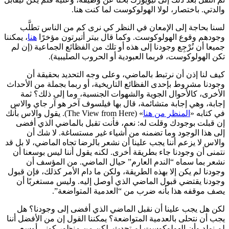
والدتي. باختصار، لولا الهولوكوست لما كنت هنا.
لسنا بحاجة إلى الإمعان في النظر كي نرى كم من الناس تطلَّب
وجودهم وقوع الهولوكوست. وكما قال بيتر أتيرتون مؤخرًا
هنا
، يمكننا
جميعا أن نُرْجِع وجودنا إلى هذه أو تلك من الفظائع الجماعية (إن لم
تكن الهولوكوست، فربما العبودية أو الحروب الصليبية).
كيف لنا إذن أن نرتبط بالماضي، وعلى وجه التحديد بحقيقة أن
وجودنا مشروط بإحدى الفظائع التاريخية، أو ربما بجملة من الأحداث
الأخرى، كالأحوال الجوية والشهوات الجنسية، وما إلى ذلك؟ ثمة
إجابة، وهي إجابة متشائمة، قال بها فيلسوف آخر هو آر جاي والاس
في كتابه «
المنظر من هنا
» (The View from Here). يقول والاس بأنك
إن قبلت بوجودك وقلت له: نعم، فأنت تقبل بالماضي الذي أفضى
إلى هذا الوجود وما تضمنه من أشياء غير مستساغة. لا شك أن
والاس لا يزعم أننا يجب علينا أن نشعر بالرضا تجاه الماضي، لا بل قد
نتمنى أن وجودنا جاء بطريقة أخرى. لكنه يقول أننا ليس بوسعنا أن
نشعر بما سماه “الندم العارم” حيال الماضي. من المؤسف أن
وجودنا لم يكن إلا بهذه الطريقة، ولكن ما دام الأمر كذلك، فإن قبول
وجودنا يقتضي قبول الماضي الذي أوصل إليه. وليس مستغربًا أن
يصف موقفه هذا بأنه ضرب من “العدمية المتواضعة”.
لكن هل يجب علينا أن نقبل الماضي الذي أفضى إلى وجودنا؟ هل
يجب أن نتحلى بالعدمية المتواضعة؟ يمكننا القول إن من الأفضل أننا
لم نولد وأن الهولوكوست لم تحدث. لكن من منظور كوني أوسع،