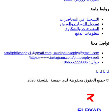
روابط هامة
التسجيل في المحاضرات
تسجيل الدورات والورش
المقترحات والشكاوى
معلومات الدفع
تواصل معنا
saudiphilosophy1@gmail.com, saudiphilosophy@gmail.com
https://www.instagram.com/philosophysaudi/
جوال : 966552229306+
© جميع الحقوق محفوظة لدى جمعية الفلسفة 2026
ELRYAD