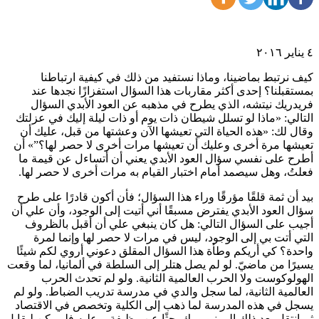
٤ يناير ٢٠١٦
كيف نرتبط بماضينا، وماذا نستفيد من ذلك في كيفية ارتباطنا
بمستقبلنا؟ إحدى أكثر مقاربات هذا السؤال استفزازًا نجدها عند
فريدريك نيتشه، الذي يطرح في مذهبه عن العود الأبدي السؤال
التالي: «ماذا لو تسلل شيطان ذات يوم أو ذات ليلة إليك في عزلتك
وقال لك: «هذه الحياة التي تعيشها الآن وعشتها من قبل، عليك أن
تعيشها مرة أخرى وعليك أن تعيشها مرات أخرى لا حصر لها؟”» أن
أطرح على نفسي سؤال العود الأبدي يعني أن أتساءل عن قيمة ما
فعلتُ، وهل سيصمد أمام اختبار القيام به مرات أخرى لا حصر لها.
بيد أن ثمة قلقًا مؤرقًا وراء هذا السؤال؛ فأن أكون قادرًا على طرح
سؤال العود الأبدي يفترض مسبقًا أني أتيت إلى الوجود، وأن علي أن
أجيب على السؤال التالي: هل كان ينبغي علي أن أقبل بالظروف
التي أتت بي إلى الوجود، ليس في مرات لا حصر لها وإنما لمرة
واحدة؟ كي أريكم وطأة هذا السؤال المقلق دعوني أروي لكم شيئًا
يسيرًا من ماضيّ. لو لم يصل هتلر إلى السلطة في ألمانيا، لما وقعت
الهولوكوست ولا الحرب العالمية الثانية. ولو لم تحدث الحرب
العالمية الثانية، لما سجل والدي في مدرسة تدريب الضباط. ولو لم
يسجل في هذه المدرسة لما ذهب إلى الكلية وتخصص في الاقتصاد
ثم انتقل بعد ذلك إلى نيويورك بحثًا عن وظيفة، وعليه فلم يكن ليقابل