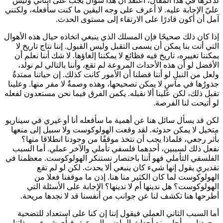
لذكرها في هذا المقال، أعتقد أن هذا سؤالٌ يجب على أبنائي وليس
عليّ الإجابة عليه. لا أعرف على وجه اليقين ما كنت سأفعله، ولكنني
آمل أن أكون قادرًا على الارتقاء إلى مستوى الحدث.
إذا كان ذلك صحيحًا فإن المسلك الذي ينبغي اتخاذه حيال هذه الأهوال
التي أتت بنا يمكن أن يسمى التقبل وليس القبول. إننا نتاج تاريخ لا
يمكننا تغييره، تاريخ فيه فظائع لا يمكننا إلغاؤها. لا شك أننا نعلم أن
الأفضل لو أن هذه الأحداث المروعة لم تقع، وأننا بالتالي لم نولد،
ولعل من النبل لو أننا فضلنا أن الأمور كانت كذلك. إن حياتنا ممتدةٌ
جذورُها في مآسٍ لا يمكن تصحيحها، وهذه وصمةٌ لا مفر منها. وعلينا
تقبل ذلك، لكن علينا ألا نقبله. يكمن الفرق فيما نحن مستعدون لفعله
لو أتيحت لنا الفرصة.
لكن قد يسأل سائل هنا عن أهمية ما سأفعله أنا أو غيري في سيناريو
متخيل لا يمكن حدوثه. لقد وقعت الهولوكوست ولا سبيل إلى منعها
بأثر رجعي، فلماذا يجب أن نتخذ موقفًا من وجودنا انطلاقا منها؟
نفعل ذلك لسببين، أحدهما فلسفي تأملي والآخر عملي. أما السبب
الفلسفي التأملي فهو أننا باختصار نستنكر الهولوكوست. معظمنا في
تقديري يقول إنها شيء كان ينبغي ألا يحدث. لكن لو لم تقع
الهولوكوست لما كان الكثير منا هنا. إذن ما موقفنا فعلا من
الهولوكوست؟ هل ندينها أم لا ندينها؟ الإجابة على الأسئلة التي
أطرحها هنا تكشف لنا عن جوانب من أنفسنا قد لا نجدها مريحة.
أما السبب الثاني العملي فيقول إننا إن كنا على استعداد للتضحية
بوجودنا من أجل منع أحداث الماضي المرعبة، فبأي شيء من ذاتنا