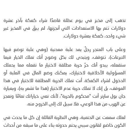
تذهب إلى مخبز في يوم عطلة قاصدًا شراء كعكة بآخر عشرة
دولارات تتم بها الاستعدادات التي أنجزتها، لم يبقَ في المخبز غير
شيء واحد، كعكة بعشرة دولارات.
وعلى باب المتجر رجلٌ يمد علبة معدنية (وهي علبة توضع فيها
التبرعات)، تتوقف، ويتبدى لك بكل وضوح أنك تملك الخيار فيما
ستفعله، يبدو أنك حرٌ حرية مطلقة لاختيار ما تفعله مما يحملك
المسؤولية الأخلاقية لاختيارك، يمكنك وضع المال في العلبة أو
الدخول لشراء الكعكة. أنت تملك الحرية المطلقة للاختيار في هذا
الموقف، بل إنك لا تملك حرية عدم الاختيار (هذا ما تشعر به)، وبعبارة
جان بول سارتر أنت “محكوم بالحرية”، لأنك تعي خياراتك تمامًا وتعجز
عن الهرب من هذا الوعي، فلا سبيل لك إلى الخروج منه.
لعلك سمعت عن الحتمية، وهي النظرية القائلة إن كل ما يحدث في
الكون خاضع لقانون سببي يحتم حدوثه بناء على ما سبقه من أحداث