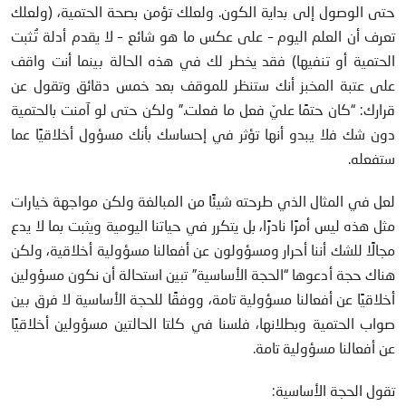
حتى الوصول إلى بداية الكون. ولعلك تؤمن بصحة الحتمية، (ولعلك
تعرف أن العلم اليوم – على عكس ما هو شائع – لا يقدم أدلة تُثبت
الحتمية أو تنفيها) فقد يخطر لك في هذه الحالة بينما أنت واقف
على عتبة المخبز أنك ستنظر للموقف بعد خمس دقائق وتقول عن
قرارك: “كان حتمًا عليّ فعل ما فعلت.” ولكن حتى لو آمنت بالحتمية
دون شك فلا يبدو أنها تؤثر في إحساسك بأنك مسؤول أخلاقيًا عما
ستفعله.
لعل في المثال الذي طرحته شيئًا من المبالغة ولكن مواجهة خيارات
مثل هذه ليس أمرًا نادرًا، بل يتكرر في حياتنا اليومية ويثبت بما لا يدع
مجالًا للشك أننا أحرار ومسؤولون عن أفعالنا مسؤولية أخلاقية، ولكن
هناك حجة أدعوها “الحجة الأساسية” تبين استحالة أن نكون مسؤولين
أخلاقيًا عن أفعالنا مسؤولية تامة، ووفقًا للحجة الأساسية لا فرق بين
صواب الحتمية وبطلانها، فلسنا في كلتا الحالتين مسؤولين أخلاقيًا
عن أفعالنا مسؤولية تامة.
تقول الحجة الأساسية: