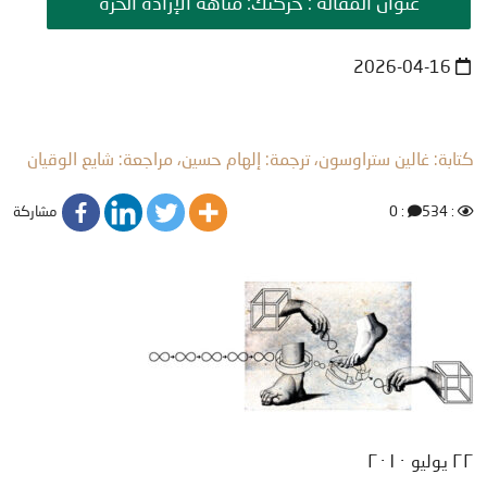
عنوان المقالة : حركتك: متاهة الإرادة الحرة
2026-04-16
كتابة: غالين ستراوسون، ترجمة: إلهام حسين، مراجعة: شايع الوقيان
مشاركة
: 0
: 534
٢٢ يوليو ٢٠١٠