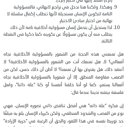
وهكذا. ولكننا هنا ندخل في تراجع لانهائي، فالمسؤولية
التامة لتكوين الإنسان مستحيلة لأنها تتطلب إكمال سلسلة لا
نهائية من اختيار مبادئ الاختيار.
لذا يستحيل أن يتحمل إنسان مسؤولية أخلاقية تامة لأن ذلك
يتطلب منه أن يكون مسؤولًا عن تكوينه كما ذكرنا في النقطة
الثالثة.
هل تمنعني هذه الحجة من الشعور بالمسؤولية الأخلاقية تجاه
أفعالي؟ لا. هل تمنعك أنت من الشعور بالمسؤولية الأخلاقية؟ لا
أعتقد ذلك. هل يفترض بها أن تمنعنا؟ لا أظن أن ذلك حسن، لكن من
الصعب مقاومة المنطق. إلا أن شعورنا بالمسؤولية الأخلاقية تجاه
أفعالنا يستمر، كما لو أننا خلقنا أنفسنا أو كنا “علة ذاتنا”، ولعل
فلسفة نيتشه تديننا عندما قال:
إن فكرة “علة ذاته” هي أفضل تناقض ذاتي تصوره الإنسان، فهي
نوع من الغصب والشذوذ المنطقي، ولكن كبرياء الإنسان بلغ به مبلغًا
حد توريط نفسه في هذا اللغو، والحق أن الرغبة في “حرية الإرادة”