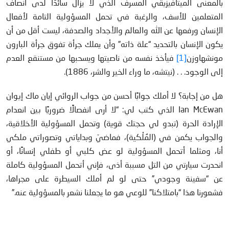
بالمعنى الميتافيزيقي المسرف الذي لا يزال سائدًا لدى أنصاف
المتعلمين للأسف، والرغبة في تحمل المسؤولية التامة لأفعال
الإنسان ورفعها عن الله والعالم والأجداد والصدفة، ليست أقل من أن
يكون الإنسان بالتحديد “علة ذاته” وأن يملك جرأة تفوق جرأة البارون
مونشهاوزن
[1]
فيأخذ نفسه من ناصيتها ويسحبها من مستنقع العدم
إلى الوجود. . . (نيتشه، ما وراء الخير والشر، 1886).
هل من إجابة؟ لا أملك جوابًا أحسن من جواب الروائي إيان ماك إيوان
Ian McEwan الذي كتب لي: “لا أرى انفصالًا ضروريًا بين انعدام
الإرادة الحرة (تبدو لي حجتك قوية) وتحمل المسؤولية الأخلاقية،
والجواب يكمن في (المُلْكية)، فماضيّ وبداياتي وتصوراتي ملكي
أنا، ومثلما أتحمل المسؤولية لو عض كلبي أو طفلي إنسانًا، أو
انحدرت سيارتي من التل مسببة أذى، فإني أتحمل المسؤولية كاملة
عن “سفينة وجودي” حتى لو لم أملك السيطرة على مجراها،
فشعورنا هذا “بامتلاكنا” للوعي هو ما يجعلنا نشعر بالمسؤولية عنه.”