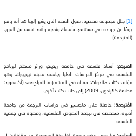
[1]
بطل مجموعة قصصية، تقول القصة التي يشير إليها هنا أنه وقع
يومًا عن جواده في مستنقع، فأمسك بشعره وأنقذ نفسه من الغرق.
(المترجمة)
المترجم:
أستاذ فلسفة في جامعة ريدينغ، وزائر منتظم لبرنامج
الفلسفة في مركز الدراسات العليا بجامعة مدينة نيويورك. وهو
مؤلف كتاب «الذوات: مقالة في الميتافيزيقا المراجِعة» (أكسفورد:
مطبعة كلارندون، 2009) إلى جانب كتب أخرى.
المُترجمة:
حاصلة على ماجستير في دراسات الترجمة من جامعة
أدنبرة، متخصصة في ترجمة النصوص الفلسفية، وعضوة في جمعية
الفلسفة.
المراجع:
فيلسوف، عضو جمعية الفلسفة السعودية، من مؤلفاته: ١-