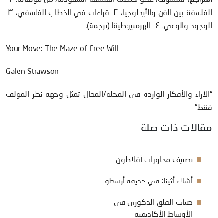
الفلسفة بين الفن والأيدلوجيا، ٢- قراءات في الخطاب الفلسفي، ٣-
الوجود والوعي، ٤- الهرمنيوطيقا (ترجمة).
Your Move: The Maze of Free Will
Galen Strawson
“الآراء والأفكار الواردة في المجلة/المقال تمثل وجهة نظر المؤلف
فقط”
مقالات ذات صلة
تصنيف محاورات أفلاطون
أشلاء أثينا: في حديقة أرسطو
ضباب القلق الذكوري في
الأوساط الأكاديمية