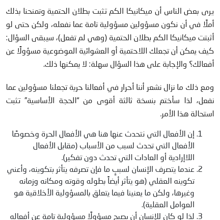
يرى بعض الناس أن ميكانيكا الكم تثبت بطلان الحتمية وتمنحنا بذلك
أملًا في أن نكون مسؤولين مسؤولية تامة عما نفعله، ولكن حتى لو
أثبتت ميكانيكا الكم بطلان الحتمية (وهي لم تفعل)، سيبقى السؤال:
كيف يمكن أن تجعلك اللاحتمية أو العشوائية الموضوعية مسؤولًا عن
أفعالك؟ والإجابة على هذا السؤال سهلة: لا يمكنها ذلك.
ومع ذلك ما نزال نشعر أننا أحرار في أفعالنا حرية تجعلنا مسؤولين عما
نفعل، لذا سأختم بنسخة ثالثة أقوى من “الحجة الأساسية” تثبت
استحالة هذا الأمر.
إن الأفعال التي نتحدث عنها هنا هي الأفعال الحرة وخصوصًا
الأفعال التي تحدث لسبب من الأسباب (مقابل الأفعال
اللاإرادية أو العادات التي تحدث دون تفكير).
عندما يتصرف الإنسان لسببٍ ما فإن تصرفه يتأثر بتكوينه، وأعني
تكوينه العقلي (هو يتأثر أيضاً بطوله وقوته ومكانه وزمانه
وغيرها، ولكن ما يعنينا فيما يتعلق بالمسؤولية الأخلاقية هو
العوامل العقلية).
لذا لو كان للإنسان أن يصبح مسؤولًا مسؤولية تامة عن أفعاله