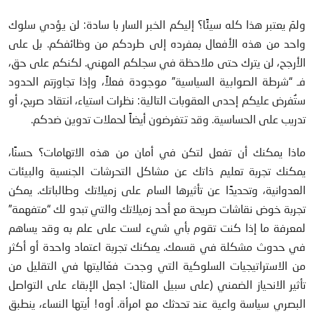
ولمَ يعتبر هذا كله سيئًا؟ إليكم الخبر السار با سادة: لن يؤدي سلوك
واحد من هذه الأفعال بمفرده إلى طردكم من وظائفكم. بل على
الأرجح، لن يترك حتى ملاحظة في سجلكم المهني. لكنكم على حق،
فـ “شرطة الصوابية السياسية” موجودة فعلاً، وإذا تجاوزتم الحدود
ستُفرض عليكم إحدى العقوبات التالية: نظرات استياء، انتقاد صريح، أو
تدريب على الحساسية. وقد تتغرضون أيضاً لحملات تدوين ضدكم.
ماذا يمكنك أن تفعل لتكن في أمان من هذه الاتهامات؟ حسنًا،
يمكنك تجربة تعليم ذاتك عن مشاكل التحرشات الجنسية والبيئات
العدوانية، وتحديدًا عن تأثيرها السام على زميلاتك وطالباتك. يمكن
تجربة خوض نقاشات صريحة مع أحد زميلاتك والتي تبدو لك “متفهمة”
لمعرفة ما إذا كنت تقوم بأي شيء لست على علم به وقد يساهم
في حدوث مشكلة في قسمك. يمكنك تجربة اعتماد واحدة أو أكثر
من الاستراتيجيات السلوكية التي وجدت فعّاليتها في التقليل من
تأثير الانحياز الضمني (على سبيل المثال: اجعل الإبقاء على التواصل
البصري سياسة واعية عند تحدثك مع امرأة. أوه! أيتها النساء، ينطبق