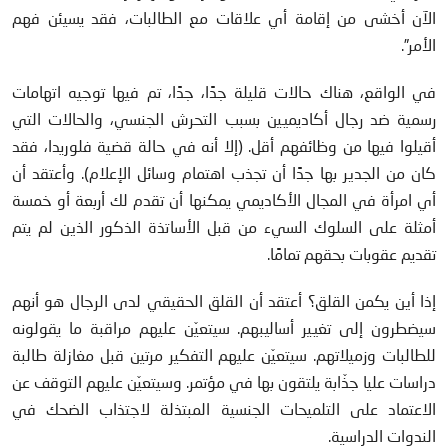
الآن أخشى من إقامة أي علاقات مع الطالبات، فقد يسيئن فهم
الأمر”.
في الواقع، هناك حالات قليلة جدًا، جدًا، تم فيها توجيه اتهامات
رسمية ضد رجال أكاديميين بسبب التحرش الجنسي، والحالات التي
أقيلوا فيها من وظائفهم أقل. (إلا أنه في حالة قضية فلوريدا، فقد
كان من الجدير بها جدًا أن تجذب اهتمام وسائل الإعلام). وأعتقد أن
أي امرأة في المجال الأكاديمي يمكنها أن تقدم لك أربعة أو خمسة
أمثلة على السلوك السيء من قبل الأساتذة الذكور الذين لم يتم
تقديم عقوبات بحقهم تمامًا.
إذا أين يكمن القلق؟ أعتقد أن القلق الحقيقي لدى الرجال هو أنهم
سيضطرون إلى تغيير أساليبهم. سيتعيّن عليهم مراقبة ما يقولونه
للطالبات وزميلاتهم. سيتعيّن عليهم التفكير مرتين قبل مغازلة طالبة
دراسات عليا جذّابة يلتقون بها في مؤتمر. وسيتعيّن عليهم التوقف عن
الاعتماد على التلميحات الجنسية المبتذلة لاجتذاب الضحك في
الندوات الدراسية.