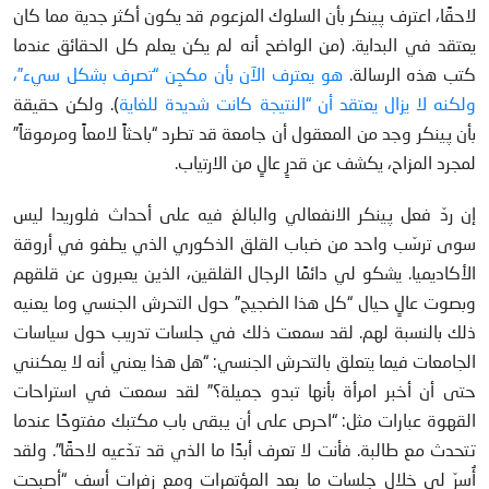
لاحقًا، اعترف پينكر بأن السلوك المزعوم قد يكون أكثر جدية مما كان
يعتقد في البداية. (من الواضح أنه لم يكن يعلم كل الحقائق عندما
كتب هذه الرسالة.
هو يعترف الآن بأن مكجِن “تصرف بشكل سيء”،
ولكنه لا يزال يعتقد أن “النتيجة كانت شديدة للغاية
). ولكن حقيقة
بأن پينكر وجد من المعقول أن جامعة قد تطرد “باحثاً لامعاً ومرموقاً”
لمجرد المزاح، يكشف عن قدرٍ عالٍ من الارتياب.
إن ردّ فعل پينكر الانفعالي والبالغ فيه على أحداث فلوريدا ليس
سوى ترسّب واحد من ضباب القلق الذكوري الذي يطفو في أروقة
الأكاديميا. يشكو لي دائمًا الرجال القلقين، الذين يعبرون عن قلقهم
وبصوت عالٍ حيال “كل هذا الضجيج” حول التحرش الجنسي وما يعنيه
ذلك بالنسبة لهم. لقد سمعت ذلك في جلسات تدريب حول سياسات
الجامعات فيما يتعلق بالتحرش الجنسي: “هل هذا يعني أنه لا يمكنني
حتى أن أخبر امرأة بأنها تبدو جميلة؟” لقد سمعت في استراحات
القهوة عبارات مثل: “احرص على أن يبقى باب مكتبك مفتوحًا عندما
تتحدث مع طالبة. فأنت لا تعرف أبدًا ما الذي قد تدّعيه لاحقًا”. ولقد
أُسرّ لي خلال جلسات ما بعد المؤتمرات ومع زفرات أسف “أصبحت