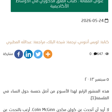
عنوان المقالة : ضباب القلق الذكوري في الأوساط
الأكاديمية
2026-05-24
كتابة: لويس أنتوني، ترجمة: شيخة اليلك، مراجعة: عبدالله المطيري
مشاركة
: 0
: 647
٥ سبتمبر ٢٠١٣
هذه المنشور الرابع لهذا الأسبوع من أصل خمسة حول النساء في
الفلسفة[1].
لا أريد أن أتحدث عن كولِن مكجِن Colin McGinn. أرغب بالتحدث عن