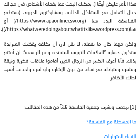
هذا الأمر عليكن أيضًا!). يمكنك البحث عما يفعله الأشخاص في مجالك
حيال التعامل مع المشاكل الحالية، ومشاركتهم الجهود. (يستطيع
الفلاسفة البدء هنا (https://www.apaonlinecsw.org/) أو
هنا(https://whatweredoingaboutwhatitslike.wordpress.com/)).
ولكن مهما كان ما تفعله، لا تقل لي أن تكلفة يقظتك المتزايدة
ستكون خسارة “العلاقات التربوية المنفتحة وغير الرسمية”. لن أقتنع
بذلك. فأنا أعرف الكثير من الرجال الذين أقاموا علاقات فكرية وثيقة
ومثمرة ومتبادلة مع نساء، من دون الإشارة ولو لمرة واحدة… أمم…
لطلاء الأظافر.
[1] ترجمت ونشرت جمعية الفلسفة ثلاثاً من هذه المقالات:
ما المشكلة مع الفلسفة؟
النساء المتواريات