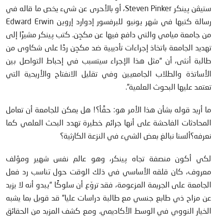
ستيڤن پينكر Steven Pinker، أو بالأحرى عن شيء يخص ما قاله في
رسالة كتبها في شهر يونيو للبرفسور إدوارد إروين Edward Erwin
من جامعة ميامي والتي دافع فيها عن مكجِن. كتب پينكر مشيرًا إلى
تهديد الجامعة باتخاذ إجراءات تأديبية ضد مكجِن ردًا على شكاوى من
طالبة أنثى، أن “مثل هذا الإجراء سيتسبب في إحباط التواصل بين
الأساتذة والطلاب الجامعيين وفي تقليل الانفتاح والأريحية التي
تعتمد عليها البحوث العلمية”.
ما أريد قوله بشأن هذا الأمر هو: حقًأ؟! هل يمكن للجامعة أن تعامل
المحادثات الفاحشة على أنها جرائم خطيرة تهدد البحث العلمي كما
نعرفه؟ألسنا نبالغ بعض الشيء في النزعة الكارثية؟
لكي أكون منصفة تجاه پينكر، وهو عالم نفس شهير ومؤلف
معروف، كان قلقه الأساسي في ذلك الوقت حول تناسب رد فعل
الجامعة على الجريمة المزعومة، فقد تروّع أن سلوكًا “يبدو أنه لا يزيد
عن مزاح ذي طابع جنسي مع طالبة دراسات عليا” قد قوبل بما يشبه
الخيار النووي في الوسط الأكاديمي. ومع كشف المزيد من الحقائق