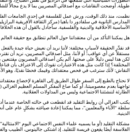
التطورات السياسية التي سمعتها في الراديو في نفس الصباح). واعتقد
طويلة. أوضحت النقاشات مع أصدقائي المصريين بما لا يدع مجالاً للش
نظمت، منذ ذلك الوقت، ورش عمل للفلسفة في إحدى الجامعات الفلسط
المدارس الثانوية في سلفادور دا باهيا (مركز الثقافة الأفريقية البرا
الأساسية الأخلاقية والدينية والفلسفية. سأجادل بالقول أن هذه الخلافا
هل يمكننا التأكد من أن معتقداتنا حول العالم تتطابق مع حقيقة العالم
قد نقدِّر الحقيقة لأسبابٍ مختلفة: لأننا نريد أن نعيش حياة جيدة بالفعل 
مستقلاً عن أي عواقب؛ أو لأننا، مثل أصدقائي المصريين، نريد أن نقترب 
لكن هذا ليس دليلاً على صحتها. ألم يكن أصدقائي المصريون مقتنعين بآرا
المختلفة؟ إذا كانت مثل هذه الاعتبارات تقودك إلى الاعتراف بأن قنا
النقاش: لأنك سترغب في فحص معتقداتك وقيمك فحصًا نقديًا، وهو الأمر 
لا نحتاج بالطبع إلى السفر طوال الطريق إلى القاهرة لإخضاع معتقداتنا وق
الطارئة لتنشئتنا الاجتماعية وليس من المداولات العقلانية.
يكتب الغزالي أن روابط التقليد قد انقطعت في حالته الخاصة عندما أدرك
سلطة “الآباء والمعلمين”، مما يمكننا إعادة صياغته بشكلٍ عام على أنه 
الدينية.
مشكلة التقليد (أو ما يسميه علماء النفس الاجتماعي اليوم “الامتثالية”
الفلاسفة أيضًا يقعون فريسة للتقليد. إذ اشتكى جالينوس، الطبيب و