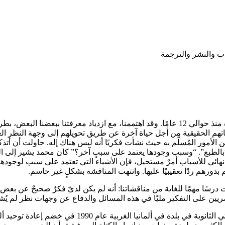
دب والنشر والترجمة
صادقت بعض الطلاب المصريين أثناء دراستي للغة العربية في القاهرة منذ حوالي 12 عامًا. وقد اهت
اتهم الحقيقية من أجل حياة آخرة عن طريق تحويلهم إلى وجهة النظر العل
الأمور المُسلَّم به حيث نشأت فكريًا أنه ليس هناك إله. حاولت أن أتذك
لطبع”. “وسبب وجودها يعتمد على سببٍ آخر؟” كان محمد يشير إلى الدل
للانهائي للأسباب أمرٌ مستحيل، فإن الأشياء التي تعتمد على سبب لوجوده
ورهم ردًا تعقيبيًا عليها. وانتهت المناقشة بشكلٍ غير حاسم.
رسًا مهمًا للغاية من مناقشاتنا: أنه لم يكن لديّ فكرٌ صحيحٌ عن بعض
يين على التفكير مليًا في هذه المسائل والدفاع عن وجهات نظر لم يُشكَّ
الشيء الآخر الذي أدركته هو مدى الخلاف في آرائي. لقد أ