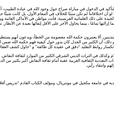
بالتأكيد في الدخول في مباراة صراخ حول وجود الله في عيادة الطبيب، 
ا لو أن اختلافاتنا لم تكن سببًا للخلاف في المقام الأول، بل كانت شيئًا 
ة الجيدة على ذلك العلمانية الفرنسية: فأنت مواطن في الأماكن العامة 
زالتها تمامًا ، بينما يحاول الآخر على الأقل إبقائها بعيدة عن الأنظار. 
تدينين. ألا يعتبرون حكمة الله معصومة من الخطأ، ويدعون أنهم يستطيعو
 ذلك، أن الكثير من الجدل كان يدور حول كيفية فهم حكمة الله ضمن التقا
 انكسار روابط التقليد “دقق في عقيدة كل طائفة” و “حاول كشف العقائد
سلام وكذلك في التراث الديني الشرقي الكثير من الموارد لثقافة النقاش
جندات التعددية الثقافية الغربية عقبة أمام ثقافة النقاش أكبر بكثير من
هم وانتقاد رأيي.
ية في جامعة مكجيل في مونتريال، ومؤلف الكتاب القادم “تدريس أفل