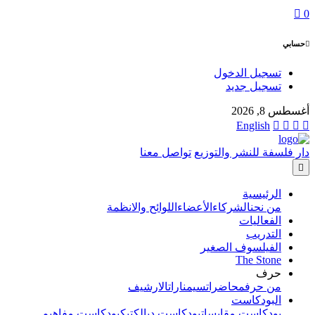
0
حسابي
تسجيل الدخول
تسجيل جديد
أغسطس 8, 2026
English
دار فلسفة للنشر والتوزيع
تواصل معنا
الرئيسية
من نحن
الشركاء
الأعضاء
اللوائح والانظمة
الفعاليات
التدريب
الفيلسوف الصغير
The Stone
حرف
من حرف
محاضرات
سيمنارات
الارشيف
البودكاست
بودكاست مقابسات
بودكاست ديالكتيك
بودكاست مفاهيم