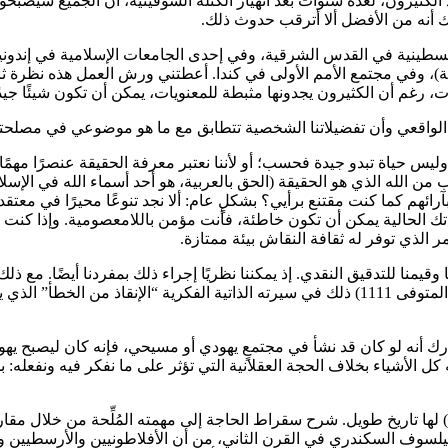
 الكثيرون، لعدة سنوات بعد انهيار الكتلة السوفيتية، أن الجميع سيص
ك أنه من الأفضل ألا أترقب حدوث ذلك.
ينية في القدس الشرقية، وفي إحدى الجامعات الإسلامية في إندوني
زيلية)، وفي مجتمع الأمم الأولى في كندا. أعطتني ورش العمل هذه نظرة ث
ت، رغم أن الكثيرون يجدونها مثبطة للمعنويات، يمكن أن تكون شيئًا جيدً
 الواقعي وأن تفضيلاتنا الشخصية تتطابق مع ما هو موضوعي في مصلحتنا ال
وليس حياة تبدو جيدة فحسب؛ أو لأننا نعتبر معرفة الحقيقة عنصرًا مهمًا في 
من الله الذي هو الحقيقة (الحق بالعربية، هو أحد أسماء الله في الإسلام
ئهم كما كنت مقتنع برأيي؟ بشكلٍ عام: ألا نجد تنوعًا محيرًا في معتقدات
عاتك الحالية يمكن أن تكون خاطئة، فأنت مؤمن باللامعصومية. وإذا كنت 
الذي توفر له ثقافة النقاش بيئة ممتازة.
يمنا للتدقيق النقدي. إذ يمكننا نظريًا إجراء ذلك بمفردنا أيضًا. مع ذلك،
تواجهنا بعدم معصوميتنا، أو كما صاغ المفكر المسلم العظيم الغزالي (المتوفى 1111) ذلك في سيرت
 أنه لو كان قد نشأ في مجتمعٍ يهودي أو مسيحي، فإنه كان ليصبح يهوديًا
كل الأشياء بخلاف الحجة العقلانية التي تؤثر على ما نفكر فيه ونفعله: ب
) لها تاريخ طويل. شرح سقراط الحاجة إلى مهمته المُلِّحة من خلال مقارن
الفيلسوف السكندري في القرن الثاني، من أن الأفلاطونيين والأرسطيين