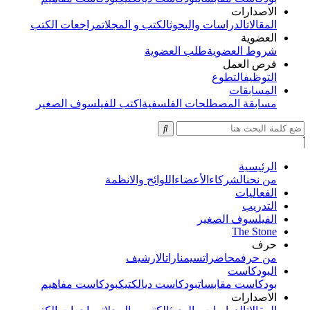
الاصدارات
المقالات
الدراسات والبحوث
الكتب و المجلات
مراجعات الكتب
العضوية
شروط العضوية
طلب العضوية
فرص العمل
التوظيف
التطوع
المسابقات
مسابقة المصطلحات الفلسفية
اكتب للفيلسوف الصغير
الرئيسية
من نحن
الشركاء
الأعضاء
اللوائح والانظمة
الفعاليات
التدريب
الفيلسوف الصغير
The Stone
حرف
من حرف
محاضرات
سيمنارات
الارشيف
البودكاست
بودكاست مقابسات
بودكاست ديالكتيك
بودكاست مفاهيم
الاصدارات