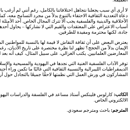
لا أرى أي سبب يجعلنا نتجاهل اختلافاتنا بالكامل، رغم أنني لم أرغب 
دعاة التعددية الثقافية الاحتفاء بالتنوع بدلاً من مجرد التسامح معه، كم
الأخلاقية والدينية والفلسفية يجب ألا تترك المجال الخاص. أحد الأمثل
أسباب الاعتراض على المعتقدات والقيم التي لا نشاركها – يحاول أحدهما إ
جادة، لكنها محترمة ومفيدة للطرفين.
يعترض البعض على أن ثقافة النقاش لا قيمة لها بالنسبة للمواطنين الم
الإيمان بدلاً من الحجج؟ تظهر لنا نظرة مختصرة على تاريخ الأديان، رغم
المعارضين العلمانيين. يكتب الغزالي، على سبيل المثال، كيف أنه بعد
توفر الآداب الفلسفية الغنية التي نجدها في اليهودية والمسيحية والإ
الديمقراطيات الليبرالية والنسبية الثقافية التي غالبًا ما تكمن وراء أ
المشاركون في ورش العمل التي نظمتها لاحقًا جميعًا بالتجادل حول آرائ
الكاتب:
كارلوس فلينكس أستاذ مساعد في الفلسفة والدراسات اليهود
الالكتروني الخاص.
المترجم:
باحث ومترجم سعودي.