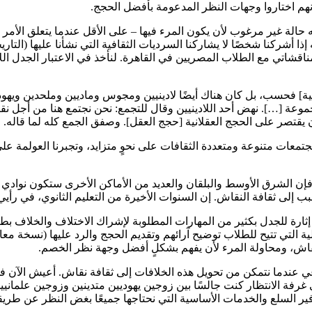
نهم اختاروا وجهات النظر المدعومة بأفضل الحجج.
 حالة غير مرغوب لأن يكون المرء فيها – على الأقل عندما يتعلق الأمر ب
ا أشركنا شخصًا لا يشاركنا السرديات الثقافية التي نشأنا عليها (التاريخي
قشاتي مع الطلاب المصريين في القاهرة. لنأخذ في الاعتبار الجدل الل
 فحسب، بل كان هناك أيضًا لادينيين ومجوس وماديين وملحدين ويهود 
وعة […]. نهض أحد اللادينيين وقال للتجمع: نحن نجتمع هنا من أجل نق
أن يقتصر على الحجج العقلانية [حجج العقل]. وصفق الجمع كله لما قاله.
عات متنوعة ومتعددة الثقافات على نحوٍ متزايد، وتجبرنا العولمة على ال
ا فإن الشرق الأوسط والبلقان والعديد من الأماكن الأخرى ستكون نوادي من
بب إلى ثقافة النقاش. إن السنوات الأخيرة من التعليم الثانوي، في رأ
ثارة للجدل بكثير من المهارات المطلوبة لإشراك الاختلاف والخلاف بطري
لية التي تتيح للطلاب توضيح آرائهم وتقديم الحجج والرد عليها (نسخة 
قاش، ومحاولة المرء لأن يفهم بشكلٍ أفضل وجهة نظر الخصم.
اعي عندما نتمكن من تحويل هذه الخلافات إلى ثقافة نقاش. أعيش الآن ف
رفة الانتظار كنت جالسًا بين زوجين يهوديين متدينين وزوجين علمان
وفير السلع والخدمات الأساسية التي نحتاجها جميعًا بغض النظر عن طريقة 