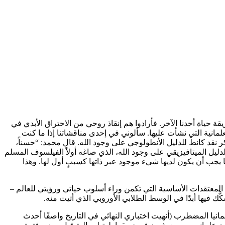
ممنا، مع ازدياد معرفتنا ببعضنا البعض، بطريقة حياة أحدنا الآخر. فأرادوا هم إنقاذ روحي من الاحتراق الأبدي في
مانية التي نشأت عليها. سألوني في إحدى مناقشاتنا إذا ما كنت
ر نقد كانط للدليل الأنطولوجي على وجود الله. قال محمد: “حسناً،
يل الميتافيزيقي على وجود الله، الذي صاغه أولاً الفيلسوف المسلم
ا يجب أن يكون لديها شيء موجود عبر ذاتها كسببٍ أول لها. وهذا
 المعتقدات الأساسية التي تكمن وراء أسلوب حياتي ورؤيتي للعالم –
ك فيها أبدًا في الوسط الطلابي الأوروبي الذي أتيت منه.
كملت دراستي الثانوية في بلدة في ألمانيا الغربية عام 1990 في خضم إعادة توحيد ألمانيا المضطرب (أنهيت اختباري النهائي في التاريخ واصفًا أحدث