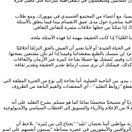
بحون علمانيين وسيعيشون في ديمقراطية ليبرالية قبل مضي فترة
سيا، مع أعضاء من المجتمع الحسيدي في نيويورك، ومع طلاب
اقبة مباشرة حول مدى عمق الانقسام بيننا فيما يتعلق بالأسئلة
ا، إذا تمكنا من جعلها خلافات مثمرة للنقاش الثقافي.
عُليا؟ إذا كانت الحقيقة مهمة لنا فهذه الأسئلة ملحة.
الحياة الجيدة؛ أو لأننا نعتبر أن العيش بالحق التزامًا أخلاقيًا
). لن نتمسك بالطبع بمعتقداتنا وقيمنا إذا لم نكن مقتنعين بصحتها.
 وقيم، يُتمسَك بها جميعًا بقناعة كبيرة عبر الأزمان والثقافات
كذلك، فيمكنك أن ترى سبب ارتباط تقدير الحقيقة وتقدير ثقافة
 يبدو، من الناحية العملية، أننا بحاجة إلى نوع من الخبرة المقلقة التي
ه الذاتية الفكرية “الإنقاذ من الخطأ” الذي يقطع “روابط التقليد” – أي المعتقدات والقيم النابعة من الظروف
 أو مسيحيًا متحمسًا تمامًا كما هو مسلم. يشرح التقليد على أنه
دءًا من الإعلام والأزياء والتسويق إلى الخطاب السياسي والأيديولوجية
ة مواطني أثينا بحصان “بليد” “يحتاج إلى من يُثيره”. نلاحظ أن
 والرواقيين والأبيقوريين في عصره ببساطة “يسمون أنفسهم على اسم