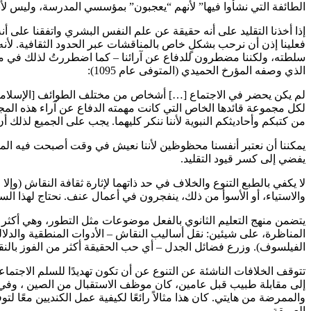
الطائفة التي نشأوا فيها” لأنهم “يعجبون” بمؤسسي المدرسة، وليس لأ
إذا أخذنا التقليد على أنه حقيقة عن علم النفس البشري واتفقنا على أنه
فعلينا إذن أن نرحب بشكلٍ خاص بالمناقشات عبر الحدود الثقافية. لأنه إذ
سلطته، ولكننا مضطرون للدفاع عن آرائنا – كما اضطررتُ لذلك في منا
الذي وصفه المؤرخ الحميدي (المتوفى عام 1095):
لم يكن يحضر في الاجتماع […] أشخاص من مختلف الطوائف [الإسلامية]
لكل مجموعة قائدها الخاص التي كانت مهمته الدفاع عن آراء هذه المجم
من كتبكم وأحاديثكم النبوية لأننا ننكر كليهما. يجب على الجميع لذلك 
يمكننا أن نعتبر أنفسنا محظوظين لأننا نعيش في وقت أصبحت فيه المجتم
يفضي إلى كسر قيود التقليد.
لا يكفي بالطبع التنوع والخلاف في حد ذاتهما لإثارة ثقافة النقاش (وإل
والاستياء، أو الأسوأ من ذلك، ينفجرون في أعمال عنف. نحتاج لهذا الس
يتضمن منهج التعليم الثانوي بالفعل موضوعات مثل التطور، وهي أكثر إ
المناظرة، على شيئين: نقل أساليب النقاش – الأدوات المنطقية والدلا
الفيلسوف). وزرع فضائل الجدل – أي حب الحقيقة أكثر من الفوز بالن
تتوقف الخلافات الناشئة عن التنوع عن أن تكون تهديدًا للسلم الاجتم
إلى مقابلة طبيب قبل عامين، كان موظف الاستقبال من الصين ، وفي غ
والممرضة من هايتي. كان هذا مثالاً رائعًا لكيفية عمل الكنديين معًا لت
العميقة.