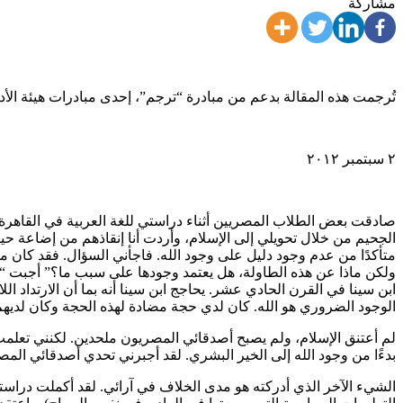
مشاركة
تُرجمت هذه المقالة بدعم من مبادرة “ترجم”، إحدى مبادرات هيئة الأ
٢ سبتمبر ٢٠١٢
الجحيم من خلال تحويلي إلى الإسلام، وأردت أنا إنقاذهم من إضاعة حي
متأكدًا من عدم وجود دليل على وجود الله. فاجأني السؤال. فقد كان من 
ولكن ماذا عن هذه الطاولة، هل يعتمد وجودها على سبب ما؟” أجبت “با
ابن سينا في القرن الحادي عشر. يحاجج ابن سينا أنه بما أن الارتداد ا
الوجود الضروري هو الله. كان لدي حجة مضادة لهذه الحجة وكان لديهم بد
لم أعتنق الإسلام، ولم يصبح أصدقائي المصريون ملحدين. لكنني تعلمت د
بدءًا من وجود الله إلى الخير البشري. لقد أجبرني تحدي أصدقائي المصر