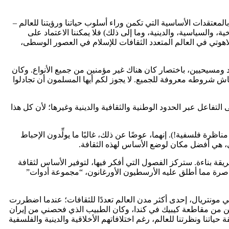
المعتقدات الأساسية التي تكمن وراء أسلوب حياتنا ورؤيتنا للعالم –
ة، والسياسية، والدينية، وما إلى ذلك) فلا يمكننا الاعتماد على
اهوتي في العالم المتعدد الثقافات للإسلام في العصور الوسطى،
ومسيحيين، باختصار كان هناك غير مؤمنين من جميع الأنواع. وكان
اش شروطه معروفة للجميع. لا يجوز لكم أيها المسلمون أن تجادلوا
تفاعل عبر الحدود الوطنية والثقافية والدينية وغيرها؛ لأن كل هذا
اظرة فلسفية!). إنهما، عوضًا عن ذلك، غالبًا ما يولِّدون الإحباط
يي، هي أفضل مكان لوضع الأساس لهذه الثقافة.
قة بناءة. ستركز الفصول التي أفكر فيها، لتوفير الأساس لثقافة
معاصرة مما أطلق عليه الأرسطيون الأورغانون، “مجموعة أدوات”
ي مونتريال، إحدى أكثر مدن العالم تعددًا للثقافات؛ عندما اضطررت
يين من مقاطعة كيبيك في كندا، وكان الطبيب الذي فحصني من إيران
حياتنا ونظرتنا للعالم، رغم اختلافاتهم الأخلاقية والدينية والفلسفية