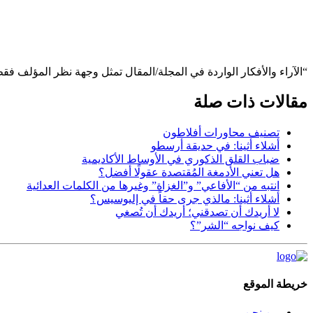
“الآراء والأفكار الواردة في المجلة/المقال تمثل وجهة نظر المؤلف فق
مقالات ذات صلة
تصنيف محاورات أفلاطون
أشلاء أثينا: في حديقة أرسطو
ضباب القلق الذكوري في الأوساط الأكاديمية
هل تعني الأدمغة المُقتصدة عقولًا أفضل؟
انتبه من “الأفاعي” و”الغزاة” وغيرها من الكلمات العدائية
أشلاء أثينا: مالذي جرى حقاً في إليوسيس؟
لا أريدك أن تصدقني؛ أريدك أن تُصغي
كيف نواجه “الشر”؟
خريطة الموقع
من نحن