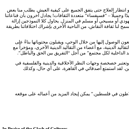
أو انتظار العلاج حتى يتفق الجميع على كيفية العيش. يطلب منا بعض
جيدًا وجميلًا – “فسيفساء” متعددة الثقافات! يجادل آخرون بأن قناعاتنا
ويهودي أو مسيحي أو مسلم في المنزل. يحاول كلا النموذجين إزالة
تسمح لنا ثقافة النقاش، من الناحية الأخرى بإشراك اختلافاتنا بطريقة
ن الوصول إليها من خلال الوحي، ويقبلون محتوياتها بناءً على
ليد الدينية، مع أعضاء من التقاليد الدينية الأخرى، ومؤخراً مع
 الداخلية لكل مجتمع” من أجل “التفريق بين الحق والباطل”.
. وتعتبر خصخصة وجهات النظر الأخلاقية والدينية والفلسفية في
 الدين. لقد استمتع أصدقائي في القاهرة، على أي حال، وكذلك
اطون في فلسطين.” يمكن إيجاد المزيد من أعماله على موقعه
In Praise of the Clash of Cultures