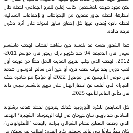
تكن مجرد صرخة للمشجعين؛ كانت إعلان للفرح الجماعي، لحظة طال
انتظرها، لحظة تجاوز عقدين من الإحباطات والإخفاقات المتتالية،
لحظة نادرة يُمحى فيها كل إخفاق سابق لتتولد على أثره ذكرى
فرحة خالدة.
هذا الشعور نفسه قد تلمسه حين تشاهد لقطات لهدف مانشستر
سيتي في الدقيقة 94 ضد كوينز بارك رينجرز في موسم 2011–
2012، الهدف الذي جلب لفريق المدينة الأقل حظًا من غريمه أول
لقب دوري بعد غياب نصف قرن، أو حين أحرز سالم الدوسري هدفه
في مرمى الأرجنتين في مونديال 2022، أو مؤخرًا مع صافرة حكم
المباراة التي أعلنت عن انتصار الهلال على فريق مانشستر سيتي ذاته
في كأس العالم للأندية 2025.
كل المتابعين للكرة الأوروبية كذلك يعرفون لحظة هدف برشلونة
السادس ضد باريس سان جيرمان في ليلة الريمونتادا الشهيرة؟ الهدف
الذي وصفه المعلق عصام الشوالي ببراعة بالهدف “الأنطولوجي”،
كان حدثًا خارقًا في عالم ومنطق كرة القدم: انقلاب غير ممكن من