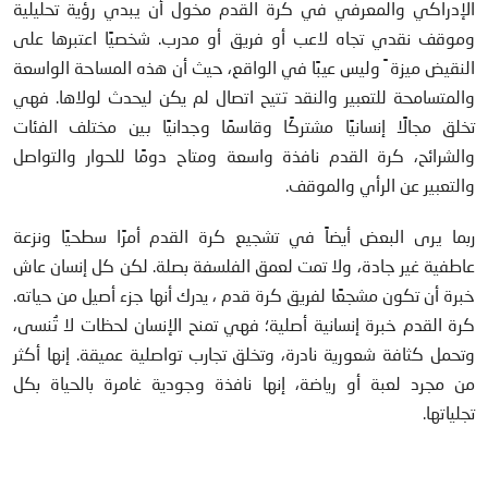
الإدراكي والمعرفي في كرة القدم مخول أن يبدي رؤية تحليلية
وموقف نقدي تجاه لاعب أو فريق أو مدرب. شخصيًا اعتبرها على
النقيض ميزة ً وليس عيبًا في الواقع، حيث أن هذه المساحة الواسعة
والمتسامحة للتعبير والنقد تتيح اتصال لم يكن ليحدث لولاها. فهي
تخلق مجالًا إنسانيًا مشتركًا وقاسمًا وجدانيًا بين مختلف الفئات
والشرائح، كرة القدم نافذة واسعة ومتاح دومًا للحوار والتواصل
والتعبير عن الرأي والموقف.
ربما يرى البعض أيضاً في تشجيع كرة القدم أمرًا سطحيًا ونزعة
عاطفية غير جادة، ولا تمت لعمق الفلسفة بصلة. لكن كل إنسان عاش
خبرة أن تكون مشجعًا لفريق كرة قدم ، يدرك أنها جزء أصيل من حياته.
كرة القدم خبرة إنسانية أصلية؛ فهي تمنح الإنسان لحظات لا تُنسى،
وتحمل كثافة شعورية نادرة، وتخلق تجارب تواصلية عميقة. إنها أكثر
من مجرد لعبة أو رياضة، إنها نافذة وجودية غامرة بالحياة بكل
تجلياتها.