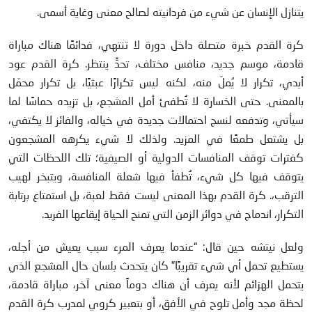
يتنازل الإنسان عن شيء من فردانيته لصالح معنى وغاية أسمى.
كرة القدم خبرة متصلة داخل دورة لا تنتهي، فدائمًا هناك مباراة
قادمة، موسم جديد، منافس مختلف، تحدٍّ ينتظر. كرة القدم عود
أبدي، تكرار لا يُملّ منه، لكنه ليس تكرارًا عبثيًا، بل تكرار محمّل
بالمعنى. حتى الخسارة لا تُطفئ أمل المشجع، بل تزيده حماسًا لما
سيأتي، وتدفعه لنسج احتمالات جديدة في خياله، والفائز لا يكتفي،
بل يشتعل طمعًا في المزيد. ولذلك لا شيء يكرهه المشجعون
كفترات توقف المنافسات الدولية أو الصيفية؛ تلك اللحظات التي
يتوقف فيها كل شيء، تُطفأ فيها شعلة المنافسة، ويتبخر لهيب
الترقب،. كرة القدم بهذا المعنى ليست فقط لعبة، بل استمتاع برتابة
التكرار، اندماج في دوائر الزمن التي تمنح الحياة إيقاعها الفريد.
ولعل نيتشه حين قال: “عندما يعرف المرء سبب يعيش من أجله،
يستطيع تحمل أي شيء تقريبًا” كان يتحدث بلسان حال المشجع الذي
يتحمل الهزائم لأنه يعرف أن هناك دوماً معنى آخر، مباراة قادمة،
لحظة مجد وأمل تلوح في الأفق، أو بتعبير كروي لمدرب كرة القدم