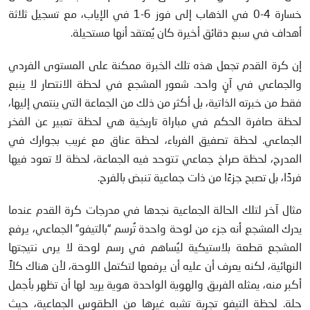
خسارة 4-0 في الذهاب إلى فوز 6-1 في الإياب، مع تسجيل ثلاثة
أهداف في سبع دقائق أخيرة كان يُعتقد أنها مستحيلة.
إن كرة القدم تجعل هذه تلك الخبرة ممكنة على المستوى الفردي
والجماعي في آنٍ واحد. شعور المشجع في لحظة الانتصار لا ينبع
فقط من خبرته الذاتية، بل أكثر من ذلك من الجماعة التي ينتمي إليها،
لحظة صافرة الحكم في مباراة تاريخية هي لحظة تعبير عن الفخر
الجماعي. لحظة تصفيق الغرباء، لحظة عناق مع غريب بجوارك في
المدرج، لحظة صراخ جماعي تتوحد فيه الجماعة، لحظة لا تعود فيها
فردًا، بل تصبح جزءًا من ذات جماعية تنبض بالفرح.
مثال آخر لتلك الحالة الجماعية نجدها في مدرجات كرة القدم عندما
يدرك المشجع أنه جزء من لوحة واحدة تُرسم “بالتيفو” الجماعي، يرفع
المشجع قطعة بلاستيكية ليُساهم في رسم لوحة لا يرى نتيجتها
النهائية، لكنه يعرف أن عليه أن يرفعها لتكتمل اللوحة، لأن هناك كلاً
أكبر منه، يمثله الفريق والهوية الواحدة هوية يريد لها أن تظهر بأجمل
حلة. لحظة التيفو تجربة تشبه غيرها من الطقوس الجماعية، حيث