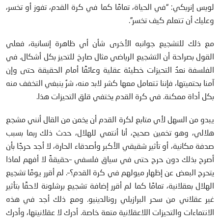
لويس إنريكي: “في الحياة، تمامًا كما في كرة القدم، تفوز أو تخسر،
وعليك أن تتعلم كيف تخسر”.
مع ذلك للتشجيع جوانبه الأخرى شأن أي ظاهرة إنسانية، فعلي
القول بصراحة أن التشجيع الرياضي مثال صارخ للتحيز بكل أشكال. في
الفلسفة نعدُ التحيزات خطيئة عقلية وعائقًا أمام الحقيقة حتى وإن
آمنا بحتميتها، فإننا تتعامل معها كشر لابد منه، شرٌ ينبغي التخفف منه
بكل أداة ممكنة. في كرة القدم يختفي قلق التحيزات هذا.
يبدو من السهل لأي متابع لكرة القدم أن يخمن من القال أنني مشجع
هلالي، وهو تخمين صحيح، أنا أنتمي للهلال، حدث ذلك ربما بسبب
صدفة مكانية، أو تأثير شقيقي الأكبر وأصدقاء الحارة، لا أجد حرجًا بأن
أصرح بذلك دون حرج حتى في سياق فلسفي –حقيقةً لا أفهم لماذا
يتحرج البعض عن إظهار ميولهم في كرة القدم؟–. لم أقرر يومًا تشجيع
الهلال بعقلانية، تمامًا كما لم أقرر إضافة تشجيع برشلونة لاحقًا بتأثير
غير عقلاني من سحر البرازيلي رونالدينيو. ومع ذلك أجد في هذه
الانتماءات والتحيزات اللاعقلانية متعة خاصة. أدرك لا عقلانيتها، وأدرك