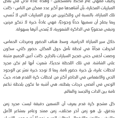
رصيف مقهى عام مكتظ بالمشجعين – وهذه عادة لديّ في بعض
المباريات المختارة، بأن أشاهدها مع أكبر عدد ممكن من الناس – كانت
تلك المباراة، بالنسبة لي وللكثيرين من نوع المباريات التي لا تُنسى،
ربما يصلح أن نسميها حدثًا وجوديًا، فهي عادةً خبرة لا تتكرر مرتين،
وتبقى محفورًا في الذاكرة الشعورية، لا يُمحى أثرها بسهولة.
خلال سير المباراة الدرامية، وسط هتاف الحضور وصرخات الحماس،
انخرطت فجأةً في لحظة تأمل حول المكان. حضور كلي، سكون
وصمت أخفى حتى ضجيج السيارات بالخارج. كانت أعين الجميع مثبتة
على الشاشة. في تلك اللحظة تحديدًا، شعرت أنها لم تكن مجرد
لحظات عابرة، بل خبرة حضور تامة. ربما لا توجد خبرة تعبّر عن الوجود
الحي والانغماس في الحاضر أكثر من لحظات كرة القدم هذه، حيثُ
الوعي في أقصى درجات يقظته، هي أشبه ما تكون بلحظة تناغم
تامة بين الذات والجسد والعالم.
كل مشجع كرة قدم يعرف أن التسعين دقيقة ليست مجرد زمن
يتدفق، بل هو زمن آخر مختلف، زمن ممتد وغامر بمشاعر الأمل
والترقب والتوتر والانفعال. لحظات الحسم تحديدًا تُخرِج وعي الإنسان