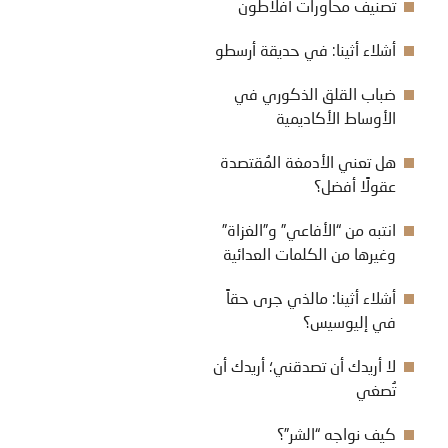
تصنيف محاورات أفلاطون
أشلاء أثينا: في حديقة أرسطو
ضباب القلق الذكوري في
الأوساط الأكاديمية
هل تعني الأدمغة المُقتصدة
عقولًا أفضل؟
انتبه من “الأفاعي” و”الغزاة”
وغيرها من الكلمات العدائية
أشلاء أثينا: مالذي جرى حقاً
في إليوسيس؟
لا أريدك أن تصدقني؛ أريدك أن
تُصغي
كيف نواجه “الشر”؟