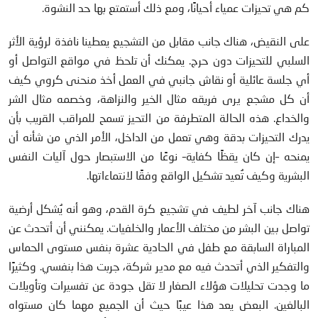
كم هي تحيزات عمياء أحيانًا، ومع ذلك أستمتع بها حد النشوة.
على النقيض، هناك جانب مقابل من التشجيع يعطينا نافذة لرؤية الأثر
السلبي للتحيزات دون حرج. يمكنك أن تلحظ في مواقع التواصل أو
أي جلسة عائلية أو نقاش جانبي في العمل أخذ منحنى كروي كيف
أن كل مشجع يرى فريقه مثال الخير والنزاهة، وخصمه مثال الشر
والخداع. هذه الحالة المتطرفة من التحيز تسمح للمراقب القريب بأن
يدرك التحيزات بدقة وهي تعمل من الداخل، الأمر الذي من شأنه أن
يمنحه –إن كان يقظًا كفاية– نوعًا من الاستبصار حول آليات النفس
البشرية وكيف تُعيد تشكيل الواقع وفقًا لانتماءاتها.
هناك جانب آخر لطيف في تشجيع كرة القدم، وهو أنه يُشكل أرضية
تواصل بين البشر من مختلف الأعمار والخلفيات. يمكنني أن أتحدث عن
المباراة السابقة مع طفل في الحادية عشرة بنفس مستوى الحماس
والتفكير الذي أتحدث فيه مع مدير شركة، جربت هذا بنفسي. وكثيرًا
ما وجدت تحليلات هؤلاء الصغار لا تقل جودة عن تفسيرات وتأويلات
البالغين. البعض يعد هذا عيبًا حيث أن الجميع مهما كان مستواه