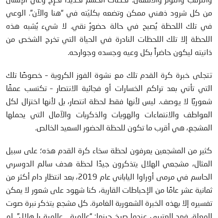
من كل شرود ذهني ممكن وتضعه بكليّته في “هنا والآن”. الوعي
في تلك اللحظة يُصبح في حالة حضورٌ نقي. لا شيء يُشبه هذه
اللحظة إلا تلك اللحظات النادرة في الحياة التي تخرج الشخص من
ذاتيته ليكون حاضراً بكل وعيه وجسده وجوارحه.
تتجلى خبرة كرة القدم تلك مع نشوة الفوز الكروية – خصوصًا تلك
التي تأتي بعد تراكم الخسارات أو فجائية الانتصار – تكتسب عمقًا
شعوريًا لا يوصف. ليس لأنها فقط لحظة انتصار، بل لأنها اختزال لكل
العواطف والانتماءات والهويات والذكريات والآمال التي يحملها
المشجع، هي أقرب ما تكون للحظة الحضور السعيد الخالص.
كثير من المشجعين يعرفون لحظة سخاء كرة القدم هذه؛ على سبيل
المثال، مشجعي الهلال يتذكرون جيدًا لحظة هدف سالم الدوسري
الحاسم في مرمى أوراوا الياباني عام 2019، بعد انتظار دام أكثر من
ثمانية عشر عامًا من الإحباطات القارية، كنا شهود على شعور لا يمكن
تفسيره إلا بهذه الخبرة الشعورية الغامرة. كل مشجع يتذكر نبرة صوت
المعلق فهد العتيبي عندما صرخ حينها: “عالمية… عالمية يا هلال”. لم