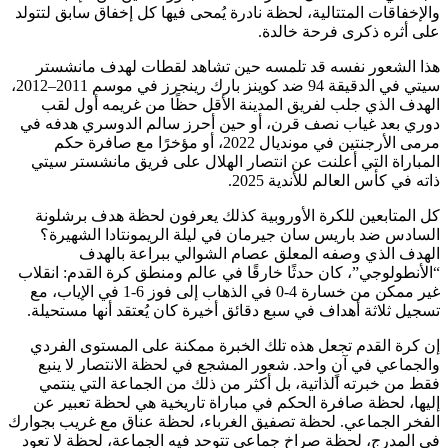
والإخفاقات المتتالية، لحظة نادرة يُمحى فيها كل إخفاق سابق لتتولد
على أثره ذكرى فرحة خالدة.
هذا الشعور نفسه قد تلمسه حين تشاهد لقطات لهدف مانشستر
سيتي في الدقيقة 94 ضد كوينز بارك رينجرز في موسم 2011–2012،
الهدف الذي جلب لفريق المدينة الأقل حظًا من غريمه أول لقب
دوري بعد غياب نصف قرن، أو حين أحرز سالم الدوسري هدفه في
مرمى الأرجنتين في مونديال 2022، أو مؤخرًا مع صافرة حكم
المباراة التي أعلنت عن انتصار الهلال على فريق مانشستر سيتي
ذاته في كأس العالم للأندية 2025.
كل المتابعين للكرة الأوروبية كذلك يعرفون لحظة هدف برشلونة
السادس ضد باريس سان جيرمان في ليلة الريمونتادا الشهيرة؟
الهدف الذي وصفه المعلق عصام الشوالي ببراعة بالهدف
“الأنطولوجي”، كان حدثًا خارقًا في عالم ومنطق كرة القدم: انقلاب
غير ممكن من خسارة 4-0 في الذهاب إلى فوز 6-1 في الإياب، مع
تسجيل ثلاثة أهداف في سبع دقائق أخيرة كان يُعتقد أنها مستحيلة.
إن كرة القدم تجعل هذه تلك الخبرة ممكنة على المستوى الفردي
والجماعي في آنٍ واحد. شعور المشجع في لحظة الانتصار لا ينبع
فقط من خبرته الذاتية، بل أكثر من ذلك من الجماعة التي ينتمي
إليها، لحظة صافرة الحكم في مباراة تاريخية هي لحظة تعبير عن
الفخر الجماعي. لحظة تصفيق الغرباء، لحظة عناق مع غريب بجوارك
في المدرج، لحظة صراخ جماعي تتوحد فيه الجماعة، لحظة لا تعود