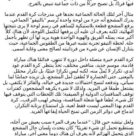
فيها فردًا، بل تصبح جزءًا من ذات جماعية تنبض بالفرح.
مثال آخر لتلك الحالة الجماعية نجدها في مدرجات كرة القدم عندما
يدرك المشجع أنه جزء من لوحة واحدة تُرسم “بالتيفو” الجماعي،
يرفع المشجع قطعة بلاستيكية ليُساهم في رسم لوحة لا يرى نتيجتها
النهائية، لكنه يعرف أن عليه أن يرفعها لتكتمل اللوحة، لأن هناك كلاً
أكبر منه، يمثله الفريق والهوية الواحدة هوية يريد لها أن تظهر بأجمل
حلة. لحظة التيفو تجربة تشبه غيرها من الطقوس الجماعية، حيث
يتنازل الإنسان عن شيء من فردانيته لصالح معنى وغاية أسمى.
كرة القدم خبرة متصلة داخل دورة لا تنتهي، فدائمًا هناك مباراة
قادمة، موسم جديد، منافس مختلف، تحدٍّ ينتظر. كرة القدم عود
أبدي، تكرار لا يُملّ منه، لكنه ليس تكرارًا عبثيًا، بل تكرار محمّل
بالمعنى. حتى الخسارة لا تُطفئ أمل المشجع، بل تزيده حماسًا لما
سيأتي، وتدفعه لنسج احتمالات جديدة في خياله، والفائز لا يكتفي، بل
يشتعل طمعًا في المزيد. ولذلك لا شيء يكرهه المشجعون كفترات
توقف المنافسات الدولية أو الصيفية؛ تلك اللحظات التي يتوقف فيها
كل شيء، تُطفأ فيها شعلة المنافسة، ويتبخر لهيب الترقب،. كرة
القدم بهذا المعنى ليست فقط لعبة، بل استمتاع برتابة التكرار،
اندماج في دوائر الزمن التي تمنح الحياة إيقاعها الفريد.
ولعل نيتشه حين قال: “عندما يعرف المرء سبب يعيش من أجله،
يستطيع تحمل أي شيء تقريبًا” كان يتحدث بلسان حال المشجع
الذي يتحمل الهزائم لأنه يعرف أن هناك دوماً معنى آخر، مباراة