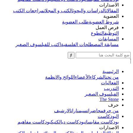
الاصدارات
المقالات
الدراسات والبحوث
الكتب و المجلات
مراجعات الكتب
العضوية
شروط العضوية
طلب العضوية
فرص العمل
التوظيف
التطوع
المسابقات
مسابقة المصطلحات الفلسفية
اكتب للفيلسوف الصغير
الرئيسية
من نحن
الشركاء
الأعضاء
اللوائح والانظمة
الفعاليات
التدريب
الفيلسوف الصغير
The Stone
حرف
من حرف
محاضرات
سيمنارات
الارشيف
البودكاست
بودكاست مقابسات
بودكاست ديالكتيك
بودكاست مفاهيم
الاصدارات