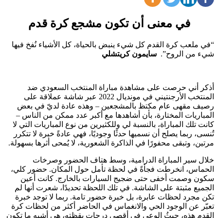
في معنى أن تكون مشجع كرة قدم
“في ملعب كرة القدم كل شيء ينبض بالحياة، كل الأشياء نُفخ فيها
شيء من الروح”.
سايمون كريتشلي
أذكر أني حرصت على مشاهدة مباراة المنتخب السعودي ضد
المنتخب الأرجنتيني في مونديال 2022 عبر شاشة عملاقة على
رصيف مقهى عام مكتظ بالمشجعين – وهذه عادة لديّ في بعض
المباريات المختارة، بأن أشاهدها مع أكبر عدد ممكن من الناس –
كانت تلك المباراة، بالنسبة لي وللكثيرين من نوع المباريات التي لا
تُنسى، ربما يصلح أن نسميها حدثًا وجوديًا، فهي عادةً خبرة لا تتكرر
مرتين، وتبقى محفورًا في الذاكرة الشعورية، لا يُمحى أثرها بسهولة.
خلال سير المباراة الدرامية، وسط هتاف الحضور وصرخات
الحماس، انخرطت فجأةً في لحظة تأمل حول المكان. حضور كلي،
سكون وصمت أخفى حتى ضجيج السيارات بالخارج. كانت أعين
الجميع مثبتة على الشاشة. في تلك اللحظة تحديدًا، شعرت أنها لم
تكن مجرد لحظات عابرة، بل خبرة حضور تامة. ربما لا توجد خبرة
تعبّر عن الوجود الحي والانغماس في الحاضر أكثر من لحظات كرة
القدم هذه، حيثُ الوعي في أقصى درجات يقظته، هي أشبه ما تكون