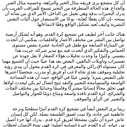
أن كل مشجع يرى فريقه مثال الخير والنزاهة، وخصمه مثال الشر
والخداع. هذه الحالة المتطرفة من التحيز تسمح للمراقب القريب بأن
يدرك التحيزات بدقة وهي تعمل من الداخل، الأمر الذي من شأنه أن
يمنحه –إن كان يقظًا كفاية– نوعًا من الاستبصار حول آليات النفس
البشرية وكيف تُعيد تشكيل الواقع وفقًا لانتماءاتها.
هناك جانب آخر لطيف في تشجيع كرة القدم، وهو أنه يُشكل أرضية
تواصل بين البشر من مختلف الأعمار والخلفيات. يمكنني أن أتحدث
عن المباراة السابقة مع طفل في الحادية عشرة بنفس مستوى
الحماس والتفكير الذي أتحدث فيه مع مدير شركة، جربت هذا
بنفسي. وكثيرًا ما وجدت تحليلات هؤلاء الصغار لا تقل جودة عن
تفسيرات وتأويلات البالغين. البعض يعد هذا عيبًا حيث أن الجميع مهما
كان مستواه الإدراكي والمعرفي في كرة القدم مخول أن يبدي رؤية
تحليلية وموقف نقدي تجاه لاعب أو فريق أو مدرب. شخصيًا اعتبرها
على النقيض ميزة ً وليس عيبًا في الواقع، حيث أن هذه المساحة
الواسعة والمتسامحة للتعبير والنقد تتيح اتصال لم يكن ليحدث لولاها.
فهي تخلق مجالًا إنسانيًا مشتركًا وقاسمًا وجدانيًا بين مختلف الفئات
والشرائح، كرة القدم نافذة واسعة ومتاح دومًا للحوار والتواصل
والتعبير عن الرأي والموقف.
ربما يرى البعض أيضاً في تشجيع كرة القدم أمرًا سطحيًا ونزعة
عاطفية غير جادة، ولا تمت لعمق الفلسفة بصلة. لكن كل إنسان
عاش خبرة أن تكون مشجعًا لفريق كرة قدم ، يدرك أنها جزء أصيل
من حياته. كرة القدم خبرة إنسانية أصلية؛ فهي تمنح الإنسان لحظات