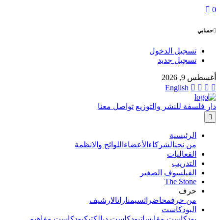
0
حسابي
تسجيل الدخول
تسجيل جديد
أغسطس 9, 2026
English
دار فلسفة للنشر والتوزيع
تواصل معنا
الرئيسية
من نحن
الشركاء
الأعضاء
اللوائح والانظمة
الفعاليات
التدريب
الفيلسوف الصغير
The Stone
حرف
من حرف
محاضرات
سيمنارات
الارشيف
البودكاست
بودكاست مقابسات
بودكاست ديالكتيك
بودكاست مفاهيم