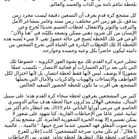
بلحظة تناغم تامة بين الذات والجسد والعالم.
كل مشجع كرة قدم يعرف أن التسعين دقيقة ليست مجرد زمن
يتدفق، بل هو زمن آخر مختلف، زمن ممتد وغامر بمشاعر الأمل
والترقب والتوتر والانفعال. لحظات الحسم تحديدًا تُخرِج وعي
الإنسان من كل شرود ذهني ممكن وتضعه بكليّته في “هنا والآن”.
الوعي في تلك اللحظة يُصبح في حالة حضورٌ نقي. لا شيء يُشبه هذه
اللحظة إلا تلك اللحظات النادرة في الحياة التي تخرج الشخص من
ذاتيته ليكون حاضراً بكل وعيه وجسده وجوارحه.
تتجلى خبرة كرة القدم تلك مع نشوة الفوز الكروية – خصوصًا تلك
التي تأتي بعد تراكم الخسارات أو فجائية الانتصار – تكتسب عمقًا
شعوريًا لا يوصف. ليس لأنها فقط لحظة انتصار، بل لأنها اختزال لكل
العواطف والانتماءات والهويات والذكريات والآمال التي يحملها
المشجع، هي أقرب ما تكون للحظة الحضور السعيد الخالص.
كثير من المشجعين يعرفون لحظة سخاء كرة القدم هذه؛ على سبيل
المثال، مشجعي الهلال يتذكرون جيدًا لحظة هدف سالم الدوسري
الحاسم في مرمى أوراوا الياباني عام 2019، بعد انتظار دام أكثر من
ثمانية عشر عامًا من الإحباطات القارية، كنا شهود على شعور لا
يمكن تفسيره إلا بهذه الخبرة الشعورية الغامرة. كل مشجع يتذكر
نبرة صوت المعلق فهد العتيبي عندما صرخ حينها: “عالمية… عالمية
يا هلال”. لم تكن مجرد صرخة للمشجعين؛ كانت إعلان للفرح
الجماعي، لحظة طال انتظرها، لحظة تجاوز عقدين من الإحباطات