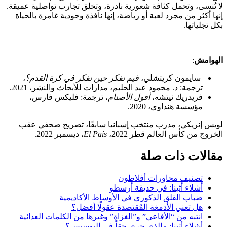
لا تُنسى، وتحمل كثافة شعورية نادرة، وتخلق تجارب تواصلية عميقة.
إنها أكثر من مجرد لعبة أو رياضة، إنها نافذة وجودية غامرة بالحياة
بكل تجلياتها.
الهوامش
:
سايمون كريتشلي،
فيم نفكر حين نفكر في كرة القدم؟
،
ترجمة: د. محمود عبد الحليم، مدارات للأبحاث والنشر، 2021.
فريدريك نيتشه،
أفول الأصنام
، ترجمة: فليكس فارس،
مؤسسة هنداوي، 2020.
لويس إنريكي، مدرب منتخب إسبانيا سابقًا، تصريح صحفي عقب
الخروج من كأس العالم قطر 2022،
El País
، ديسمبر 2022.
مقالات ذات صلة
تصنيف محاورات أفلاطون
أشلاء أثينا: في حديقة أرسطو
ضباب القلق الذكوري في الأوساط الأكاديمية
هل تعني الأدمغة المُقتصدة عقولًا أفضل؟
انتبه من “الأفاعي” و”الغزاة” وغيرها من الكلمات العدائية
أشلاء أثينا: مالذي جرى حقاً في إليوسيس؟