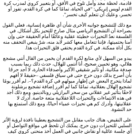
قادمة، لحظة مجد وأمل تلوح في الأفق، أو بتعبير كروي لمدرب كرة
القدم لويس إنريكي: “في الحياة، تمامًا كما في كرة القدم، تفوز أو
تخسر، وعليك أن تتعلم كيف تخسر”.
مع ذلك للتشجيع جوانبه الأخرى شأن أي ظاهرة إنسانية، فعلي القول
بصراحة أن التشجيع الرياضي مثال صارخ للتحيز بكل أشكال. في
الفلسفة نعدُ التحيزات خطيئة عقلية وعائقًا أمام الحقيقة حتى وإن
آمنا بحتميتها، فإننا تتعامل معها كشر لابد منه، شرٌ ينبغي التخفف منه
بكل أداة ممكنة. في كرة القدم يختفي قلق التحيزات هذا.
يبدو من السهل لأي متابع لكرة القدم أن يخمن من القال أنني مشجع
هلالي، وهو تخمين صحيح، أنا أنتمي للهلال، حدث ذلك ربما بسبب
صدفة مكانية، أو تأثير شقيقي الأكبر وأصدقاء الحارة، لا أجد حرجًا
بأن أصرح بذلك دون حرج حتى في سياق فلسفي –حقيقةً لا أفهم
لماذا يتحرج البعض عن إظهار ميولهم في كرة القدم؟–. لم أقرر يومًا
تشجيع الهلال بعقلانية، تمامًا كما لم أقرر إضافة تشجيع برشلونة
لاحقًا بتأثير غير عقلاني من سحر البرازيلي رونالدينيو. ومع ذلك أجد
في هذه الانتماءات والتحيزات اللاعقلانية متعة خاصة. أدرك لا
عقلانيتها، وأدرك كم هي تحيزات عمياء أحيانًا، ومع ذلك أستمتع بها
حد النشوة.
على النقيض، هناك جانب مقابل من التشجيع يعطينا نافذة لرؤية الأثر
السلبي للتحيزات دون حرج. يمكنك أن تلحظ في مواقع التواصل أو
أي جلسة عائلية أو نقاش جانبي في العمل أخذ منحنى كروي كيف