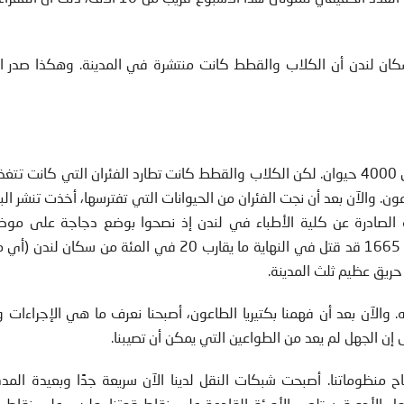
ظ سكان لندن أن الكلاب والقطط كانت منتشرة في المدينة. وهكذا صدر ا
دفع حاكم المدينة المال للصيادين الذين ذبحوا أكثر من 4000 حيوان. لكن الكلاب والقطط كانت تطارد الفئران التي ك
عون. والآن بعد أن نجت الفئران من الحيوانات التي تفترسها، أخذت تنشر الب
ة الصادرة عن كلية الأطباء في لندن إذ نصحوا بوضع دجاجة على موضع
والضغط عليها بقوة حتى تموت. يُعتقد أن طاعون عام 1665 قد قتل في النهاية ما يقارب 20 في المئة من
حريق عظيم ثلث المدينة.
والآن بعد أن فهمنا بكتيريا الطاعون، أصبحنا نعرف ما هي الإجراءات و
 إن الجهل لم يعد من الطواعين التي يمكن أن تصيبنا.
ح منظوماتنا. أصبحت شبكات النقل لدينا الآن سريعة جدًا وبعيدة الم
ل الأدوية. ستلعب الأوبئة القادمة على نقاط قوتنا، وليس على نقاط ض