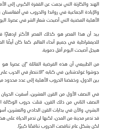
الهند والكارثة التي نجمت عن القفزة الكبرى إلى الأم
والإبادة الجماعية في رواندا والحروب في أفغانستان و
الأهلية المضنية التي أصبحت شعار الشر في عصرنا. ال
بيد أن هذا العصر هو كذلك العصر الأكثر ازدهارًا ف
للديمقراطية في جميع أنحاء العالم. كما كان أيضًا الع
هيجل أصبحت اليوم أقل دموية.
من الطبيعي أن هذه الفرضية القائلة “إن عصرنا هو ا
جوشوا غولدشتاين في كتابه “الانتصار في الحرب على الحر
بين الدول، وخفضنا الحروب الأهلية إلى عدد محدود من ا
في النصف الأول من القرن العشرين، أسفرت الحربان ا
النصف الثاني من ذلك القرن، قتلت حروب الوكالة ال
البشري. والآن في بدايات القرن الحادي والعشرين، أسو
قد تدمر مدينة من المدن، لكنها لن تدمر الحياة على هذا ال
لكن بشكل عام تناقصت الحروب تناقصًا كبيرًا.