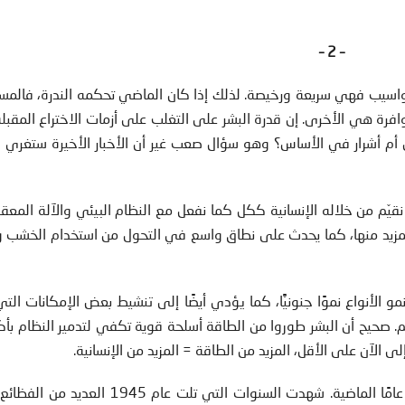
– 2 –
 الحواسيب فهي سريعة ورخيصة. لذلك إذا كان الماضي تحكمه الندرة، فالم
افرة هي الأخرى. إن قدرة البشر على التغلب على أزمات الاختراع المق
 أم أشرار في الأساس؟ وهو سؤال صعب غير أن الأخبار الأخيرة ستغري ا
يّم من خلاله الإنسانية ككل كما نفعل مع النظام البيئي والآلة المعقد
لمزيد منها، كما يحدث على نطاق واسع في التحول من استخدام الخشب و
الأنواع نموًا جنونيًّا، كما يؤدي أيضًا إلى تنشيط بعض الإمكانات ال
هم. صحيح أن البشر طوروا من الطاقة أسلحة قوية تكفي لتدمير النظام بأكم
ى الآن على الأقل، المزيد من الطاقة = المزيد من الإنسانية.
ثمة شيء يحدث لجنسنا البشري خاصة خلال السبعين عامًا الماضية. شهدت السنوات التي تلت ع