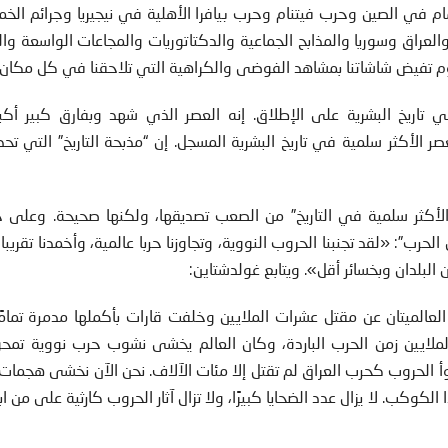
ام في الصين وحرب فيتنام وحرب بيافرا الأهلية في نيجيريا وجرائم الخمي
العراق وسوريا والمذابح الجماعية والدكتاتوريات والمجاعات الواسعة وا
يوم تفيض شاشاتنا بمشاهد الفوضى والكراهية التي تلاحقنا في كل مكان.
ي تاريخ البشرية على الإطلاق. إنه العصر الذي شهد وبفارق كبير أكبر
صر الأكثر سلمية في تاريخ البشرية المسجل. إن “مذبحة التاريخ” التي تح
لأكثر سلمية في التاريخ” من الصعب تصديقها، ولكنها صحيحة. وعلى حد
ب”: «لقد تجنبنا الحروب النووية، وتجاوزنا حربا عالمية، وأخمدنا تقريبا
لبلدان وبخسائر أقل». ويتابع غولدشتاين:
لعالميتان عن مقتل عشرات الملايين وخلفت قارات بأكملها مدمرة تمامً
ملايين زمن الحرب الباردة، وكان العالم يخشى نشوب حرب نووية تمحو
أ الحروب كحرب العراق لم تقتل إلا مئات الآلاف. نحن الآن نخشى هجمات 
كوكب. لا يزال عدد الضحايا كبيرًا، ولا تزال آثار الحروب كارثية على من ابتل