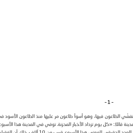
– 1 –
اصمة إثر تفشّي الطاعون فيها، وهو أسوأ طاعون مر عليها منذ الطاعون الأسود ف
شخصًا؛ منهم 6102 ماتوا من الطاعون. لكن يُخشى أنّ العدد الحقيقي للموتى هذا الأسبوع قريب من 