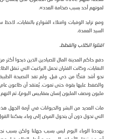
لموتهم أحد بسبب ضخامة العدد».
ومع تزايد الوفيات وامتلاء الشوارع بالنفايات، لاح
السيد العمدة.
اقتلوا الكلاب والقطط.
النفايات، وكانت الفئران تحمل البراغيث التي تنقل الطا
نحو أشد فتكًا من ذي قبل. ولم تفد النصيحة الطبي
مليون ونصف المليون إنسان بمقاييس اليوم)، ثم التهم 
مات العديد من البشر والحيوانات في أزمة الجهل هذه. 
التي تحول دون أن يتحول المرض إلى وباء. يمكننا القول
يهددنا الوباء اليوم ليس بسبب جهلنا ولكن بسبب نجا
أصبحت تنقل الأمراض إلى جميع أنحاء العالم قبل وصو