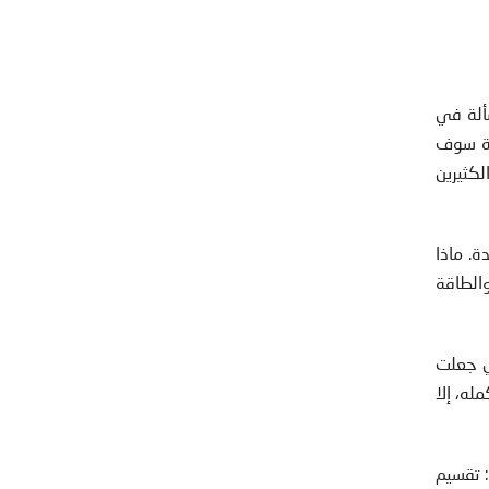
سألة في
بلة سوف
لكثيرين
ة. ماذا
الطاقة
تي جعلت
له، إلا
ام 1945 العديد من الفظائع: تقسيم