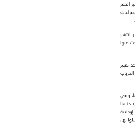
ر الحمر
لصراعات
 انتشار
دث عنها
 تعبير
 الحروب
ا. وفي
 جنسنا
إرهابية
وا بها،