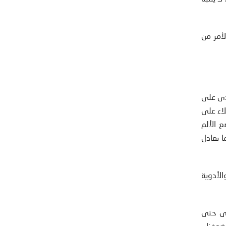
لأمر من
انت تتغذى على
لاء على
 الألم
 سكان لندن (أي ما يعادل
الأدوية
دى حتى
عفنا –