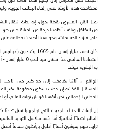
فمكافحة هذه الأوبئة تعني إلغاء الرحلات الجوية، وليس
يمثل القرن العشرون نقطة تحول، إنه بداية انتقال البش
من التغلغل وبلغت أنظمتنا درجة من المتانة حتى صرنا مه
على فيزياء الجسيمات، وحواسيبنا أصبحت مطلعة على 
كان نصف مليار إنسان عام 5
به البشرية حينئذ.
الواقع أن آلاتنا تضاعفت إلى حد كبير حتى لاحت لنا
المستقبل الغذائية إن حدثت ستكون مدفوعة بتغير المنا
المحلي الإجمالي. نحن أنفسنا فرسان نهاية العالم، أو ل
إن أزمات الاختراع الجديدة التي نواجهها تمثل تحديًا 
العالم انتصارًا أخلاقيًّا؛ أما كسر سلاسل التوريد العال
تزايد، فهم يعيشون أعمارًا أطول ويأكلون طعاماً أفضل 