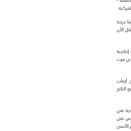
مركبة.
نا درجة
بل الآن
ت إنتاجية
لفقر الذي مرت
 أزمات
 الناتج
ودية في
لناس في
ر الأسى