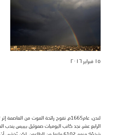
١٥ فبراير ٢٠١٦
لندن، عام1665م. تفوح رائحة الموت من الع