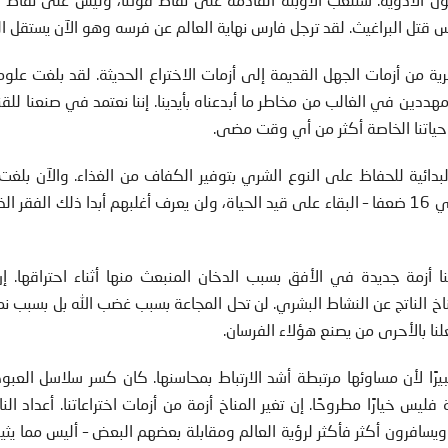
 قتل البراغيث. لقد ترجل فارس نهاية العالم عن فرسه وهو الآن يستقل ال
رية من أزمات الجهل القديمة إلى أزمات الاختراع الحديثة. لقد بلغت علوم
ددين في الغالب من مخاطر ما أبدعناه بأيدينا. إننا نعتمد في صنعنا للقنا
حياتنا الخاصة أكثر من أي وقت مضى.
166 يكدحون بأدواتهم البدائية للحفاظ على النوع الشري بتوفير الكفاف من الغذاء. والآن بلغ
اقتصادنا العالمي حدًّا تسنى فيه لنحو 8 مليار إنسان – أي 16 ضعفا – البقاء على قيد الحياة، ولن يعرف أغلبهم أبدا ذلك ا
 أزمة جديدة في الأفق بسبب الدخان المنبعث منها أثناء احتراقها. إن
خ الناتج عن النشاط البشري. لن تحل المجاعة بسبب غضب الله بل بسبب نمو
علنا بالأحرى من يصنع هؤلاء الفرسان.
كبيرًا لأن مساوئها مرتبطة أشد الارتباط بمحاسنها. كان كسر سلاسل العب
مية فليس خيارًا مطروحًا. إن تغير المناخ أزمة من أزمات اختراعاتنا. أعداد ا
ويسافرون أكثر فأكثر لرؤية العالم ومقابلة بعضهم البعض – أليس مما يثي