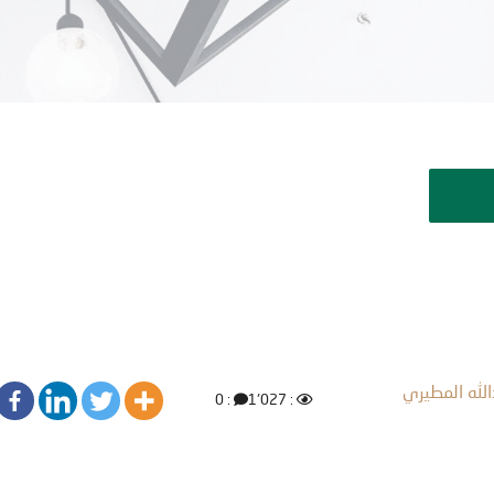
الله المطيري
: 0
: 1٬027