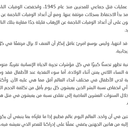
كما انخفضت انخفاضاً كبيراً نسبة الدول التي ترتكب عمليات قتل جماعي للمدنيين منذ عام 1945،
مذ بدأ الاحتفاظ بسجلات موثقة عنها. ومع أن أعداد الوفيات الناجمة عن 
ون على أن أعداد الوفيات الناجمة عن الإرهاب قليلة جدًا مقارنة بتلك الن
.
قد انتهيا، وليس بوسع امرئ عاقل إنكار أن العنف لا يزال مرتفعًا في ك
جابية.
انية تظهر تحسنًا كبيرًا في كل مؤشرات تجربة الحياة الإنسانية تقريبًا. مت
ساء اللاتي يمتن أثناء الولادة. أما سوء التغذية عند الأطفال فقد و
 لدى الأطفال في مختلف أنحاء العالم أقل مما هي عليه الآن. وأكثر م
 أي انخفاض نسبة البشر الذين يعيشون كل يوم بأقل من تكلفة الحجم ال
خلال السنوات العشرين الماضية إلى تقلص نسبة من يعيشون في مثل هذا
ن في آن واحد. العالم اليوم عالم فظيع إذا ما قارنّاه بما ينبغي أن يكو
ظر إليه من هاتين الجهتين يضفي عمقًا على إدراكنا للعصر الذي نعيشه فيه، 